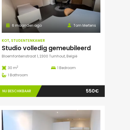
6 maanden ago
Tom Mertens
KOT
,
STUDENTENKAMER
Studio volledig gemeubileerd
Bloemfonteinstraat 1, 2300 Turnhout, België
2
30 m
1
Bedroom
1
Bathroom
550€
NU BESCHIKBAAR