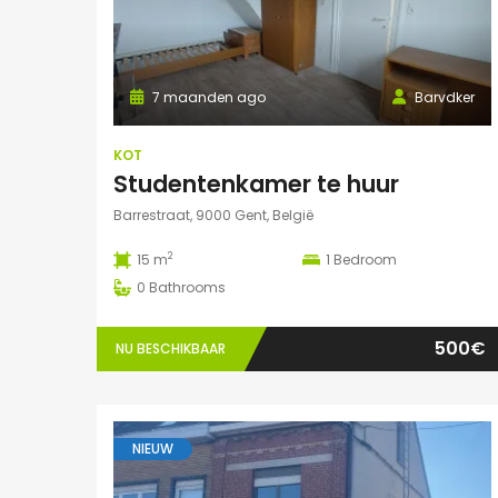
7 maanden ago
Barvdker
KOT
Studentenkamer te huur
Barrestraat, 9000 Gent, België
2
15 m
1
Bedroom
0
Bathrooms
500€
NU BESCHIKBAAR
NIEUW