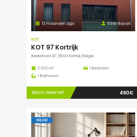
12 maanden ago
Eddy Bayart
KOT
KOT 97 Kortrijk
Beekstraat 97, 8500 Kortrijk, België
2
2.002 m
1
Bedroom
1
Bathroom
490€
BESCH. VANAF SEP.
NIEUW