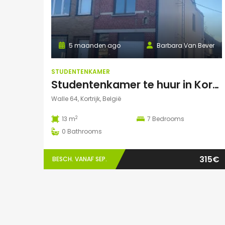
5 maanden ago
Barbara Van Bever
STUDENTENKAMER
Studentenkamer te huur in Kortrijk
Walle 64, Kortrijk, België
2
13 m
7
Bedrooms
0
Bathrooms
315€
BESCH. VANAF SEP.