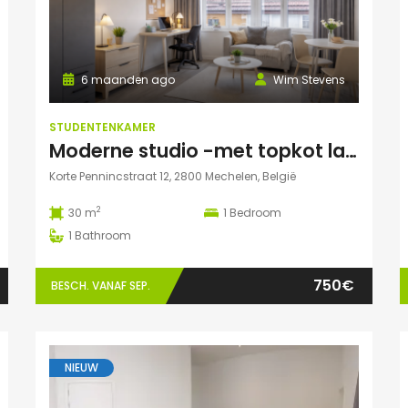
6 maanden ago
Wim Stevens
STUDENTENKAMER
Moderne studio -met topkot label- te huur gelegen in hartje Mechelen
Korte Pennincstraat 12, 2800 Mechelen, België
2
30 m
1
Bedroom
1
Bathroom
750€
BESCH. VANAF SEP.
NIEUW