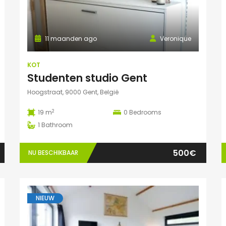
11 maanden ago
Veronique
KOT
Studenten studio Gent
Hoogstraat, 9000 Gent, België
2
19 m
0
Bedrooms
1
Bathroom
500€
NU BESCHIKBAAR
NIEUW