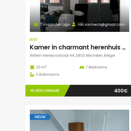
7 maanden ago
niki.vanherck@gmail.com
KOT
Kamer in charmant herenhuis met grote zonnige tuin
Willem Herreynsstraat 44, 2800 Mechelen, België
2
20 m
7
Bedrooms
0
Bathrooms
400€
NU BESCHIKBAAR
NIEUW