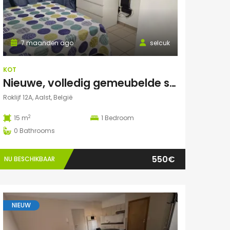
7 maanden ago
selcuk
KOT
Nieuwe, volledig gemeubelde studentenkamers – All-in – €550/maand
Roklijf 12A, Aalst, België
2
15 m
1
Bedroom
0
Bathrooms
550€
NU BESCHIKBAAR
NIEUW