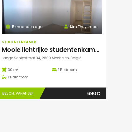
5 maanden ago
Kim Thuysman
STUDENTENKAMER
Mooie lichtrijke studentenkamer in hartje Mechelen
Lange Schipstraat 34, 2800 Mechelen, België
2
30 m
1
Bedroom
1
Bathroom
690€
BESCH. VANAF SEP.