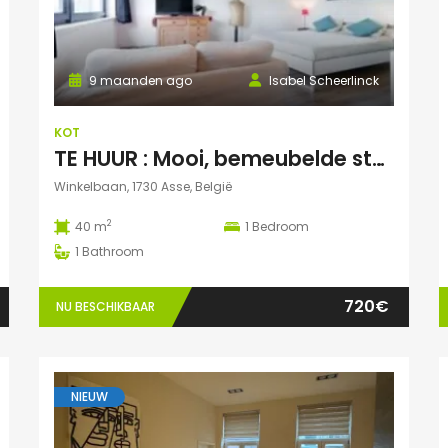
9 maanden ago
Isabel Scheerlinck
KOT
TE HUUR : Mooi, bemeubelde studentenstudio te Asse
Winkelbaan, 1730 Asse, België
2
40 m
1
Bedroom
1
Bathroom
720€
NU BESCHIKBAAR
NIEUW