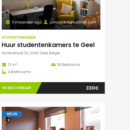
11 maanden ago
jomagokot@hotmail.com
STUDENTENKAMER
Huur studentenkamers te Geel
Groenstraat 20, 2440 Geel, België
2
12 m
18
Bedrooms
4
Bathrooms
330€
NU BESCHIKBAAR
NIEUW