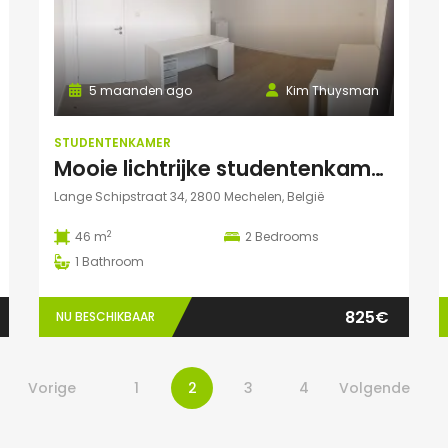
5 maanden ago
Kim Thuysman
STUDENTENKAMER
Mooie lichtrijke studentenkamer in hartje Mechelen! (46m2, 2 pers mogelijk)
Lange Schipstraat 34, 2800 Mechelen, België
2
46 m
2
Bedrooms
1
Bathroom
825€
NU BESCHIKBAAR
Vorige
1
2
3
4
Volgende