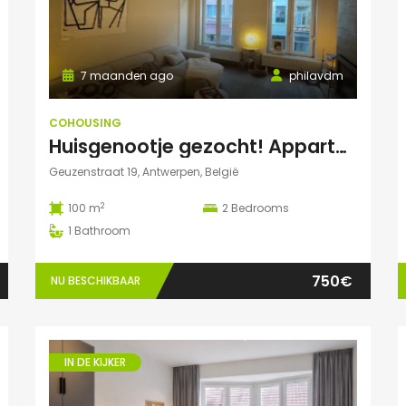
7 maanden ago
philavdm
COHOUSING
Huisgenootje gezocht! Appartement aan het Marnixplein, Antwerpen Zuid
Geuzenstraat 19, Antwerpen, België
2
100 m
2
Bedrooms
1
Bathroom
750€
NU BESCHIKBAAR
IN DE KIJKER