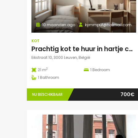
10 maanden ago
kymmput@hotmail.com
KOT
Prachtig kot te huur in hartje centrum Leuven
Eikstraat 10, 3000 Leuven, België
2
21 m
1
Bedroom
1
Bathroom
700€
NU BESCHIKBAAR