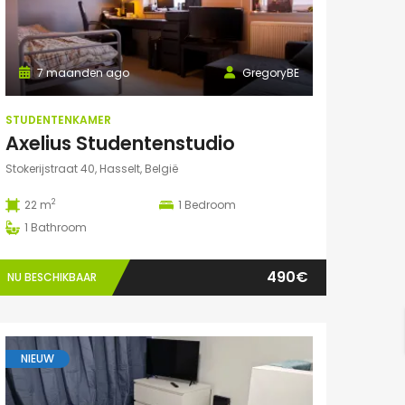
7 maanden ago
GregoryBE
STUDENTENKAMER
Axelius Studentenstudio
Stokerijstraat 40, Hasselt, België
2
22 m
1
Bedroom
1
Bathroom
490€
NU BESCHIKBAAR
NIEUW