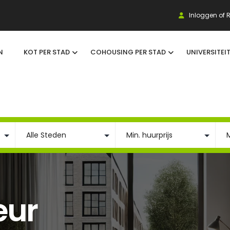
Inloggen of R
N
KOT PER STAD
COHOUSING PER STAD
UNIVERSITEI
eur