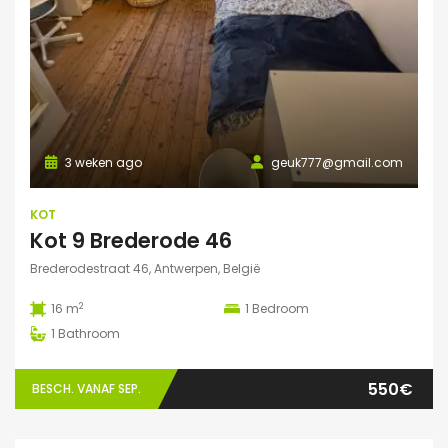
3 weken ago
geuk777@gmail.com
KOT
Kot 9 Brederode 46
Brederodestraat 46, Antwerpen, België
2
16 m
1
Bedroom
1
Bathroom
550€
BESCH. VANAF SEP.