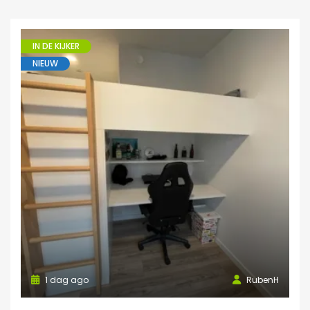
IN DE KIJKER
NIEUW
1 dag ago
RubenH