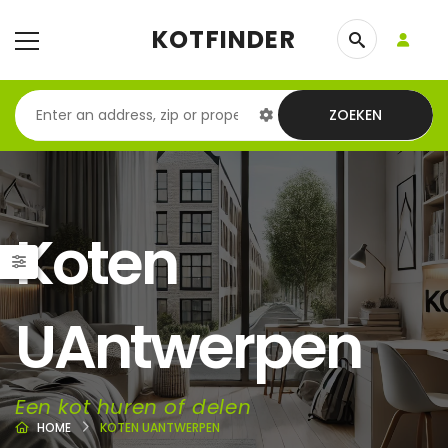
KOTFINDER
ZOEKEN
Koten
UAntwerpen
Een kot huren of delen
HOME
KOTEN UANTWERPEN