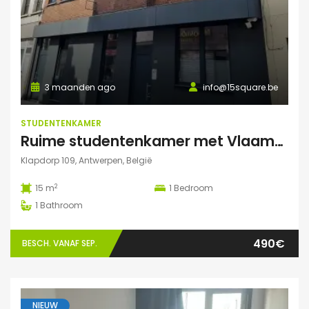
3 maanden ago
info@15square.be
STUDENTENKAMER
Ruime studentenkamer met Vlaams kotlabel, voorzien van eigen douche en lavabo, in kleinschalige residentie
Klapdorp 109, Antwerpen, België
2
15 m
1
Bedroom
1
Bathroom
490€
BESCH. VANAF SEP.
NIEUW