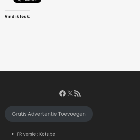
Vind ik leuk:
Facebook
X
RSS feed
Gratis Advertentie Toevoegen
FR versie :
Kots.be