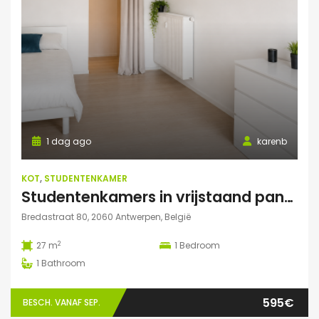
1 dag ago
karenb
KOT
,
STUDENTENKAMER
Studentenkamers in vrijstaand pand ‘De Drie Snellen’.
Bredastraat 80, 2060 Antwerpen, België
2
27 m
1
Bedroom
1
Bathroom
595€
BESCH. VANAF SEP.