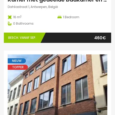
Dahliastraat 1, Antwerpen, België
2
16 m
1
Bedroom
0
Bathrooms
460€
BESCH. VANAF SEP.
NIEUW
TOPPER