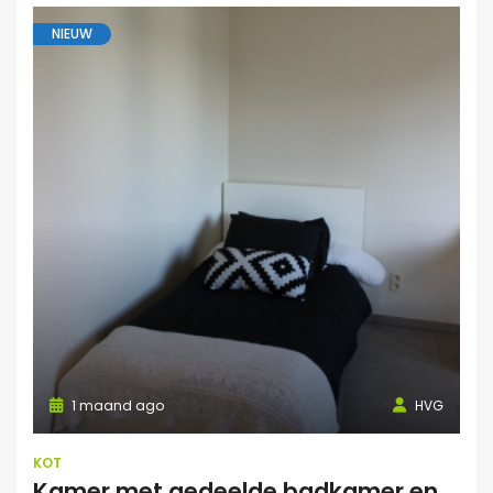
NIEUW
1 maand ago
HVG
KOT
Kamer met gedeelde badkamer en keuken