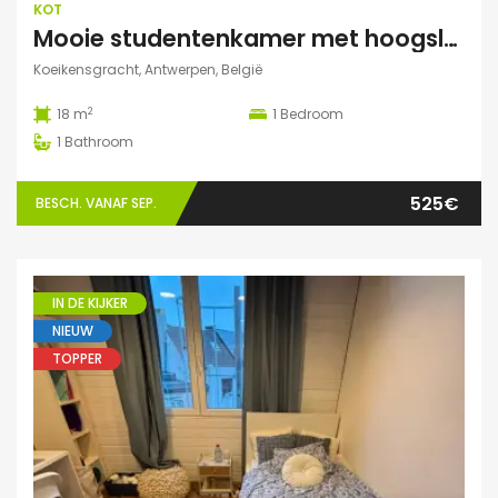
KOT
Mooie studentenkamer met hoogslaper en grote gemeenschappelijke ruimte/terras in Campus Eilandje
Koeikensgracht, Antwerpen, België
2
18 m
1
Bedroom
1
Bathroom
525€
BESCH. VANAF SEP.
IN DE KIJKER
NIEUW
TOPPER