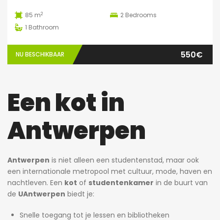
2
85 m
2
Bedrooms
1
Bathroom
550€
NU BESCHIKBAAR
Een kot in
Antwerpen
Antwerpen
is niet alleen een studentenstad, maar ook
een internationale metropool met cultuur, mode, haven en
nachtleven. Een
kot
of
studentenkamer
in de buurt van
de
UAntwerpen
biedt je:
Snelle toegang tot je lessen en bibliotheken