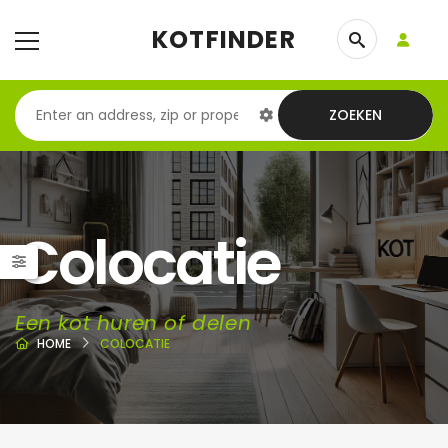
KOTFINDER
ZOEKEN
Colocatie
Een kot huren of delen
HOME
COLOCATIE