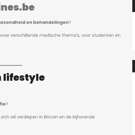
nes.be
 gezondheid en behandelingen
?
n over verschillende medische thema’s, voor studenten en
 lifestyle
fie
?
ich wil verdiepen in Bitcoin en de bijhorende