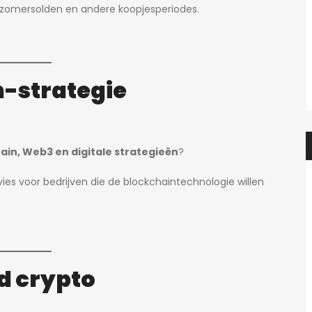
, zomersolden en andere koopjesperiodes.
Prachtige studio met balkon voor 1 student(e)!
Prachtig
595€
en, België
Adegemstraat 42, 2800 Mechelen, België
-strategie
ain, Web3 en digitale strategieën
?
ies voor bedrijven die de blockchaintechnologie willen
d crypto