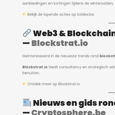
aanbiedingen en kortingen tijdens de wintersolden
Bekijk de lopende acties op
Soldes.be
.
750€
Willem Herreynsstraat 42, Mechel
Web3 & Blockchain
—
Blockstrat.io
Geïnteresseerd in de nieuwste trends rond
blockch
Blockstrat.io
biedt consultancy en strategisch adv
benutten.
Ontdek meer op
Blockstrat.io
.
Nieuws en gids ron
—
Cryptosphere.be