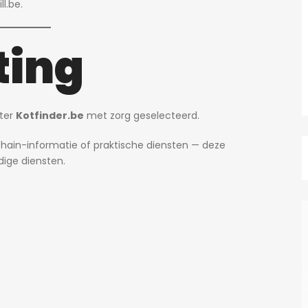
ll.be
.
ting
ter
Kotfinder.be
met zorg geselecteerd.
kchain-informatie of praktische diensten — deze
dige diensten.