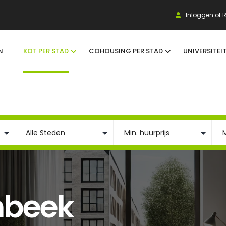
Inloggen of R
N
KOT PER STAD
COHOUSING PER STAD
UNIVERSITEI
nbeek