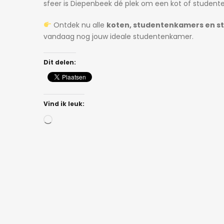
sfeer is Diepenbeek dé plek om een kot of student
Ontdek nu alle
koten, studentenkamers en st
vandaag nog jouw ideale studentenkamer.
Dit delen:
Vind ik leuk:
Bezig
met
laden...