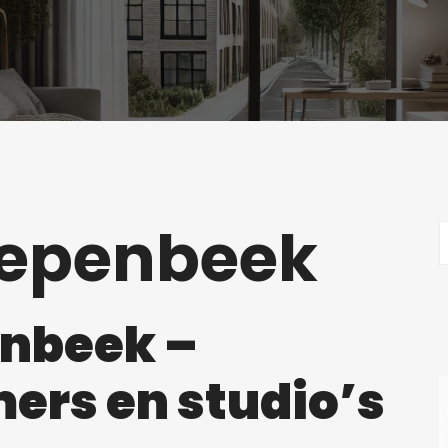
iepenbeek
enbeek –
rs en studio’s