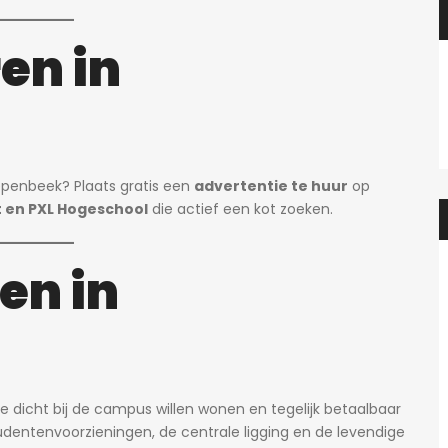
en in
iepenbeek? Plaats gratis een
advertentie te huur
op
t en PXL Hogeschool
die actief een kot zoeken.
en in
ie dicht bij de campus willen wonen en tegelijk betaalbaar
udentenvoorzieningen, de centrale ligging en de levendige