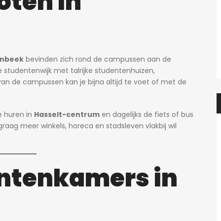
oten in
Prachtige studio met balkon voor 1 student(e)!
Prachtig
595€
en, België
Adegemstraat 42, 2800 Mechelen, België
enbeek
bevinden zich rond de campussen aan de
e studentenwijk met talrijke studentenhuizen,
van de campussen kan je bijna altijd te voet of met de
 huren in
Hasselt-centrum
en dagelijks de fiets of bus
raag meer winkels, horeca en stadsleven vlakbij wil
ntenkamers in