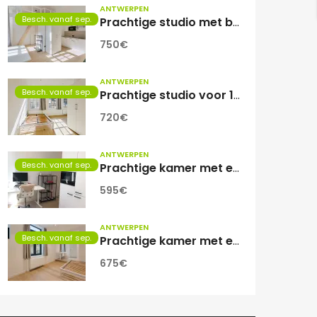
ANTWERPEN
Besch. vanaf sep.
Prachtige studio met balkon voor 1 student(e)!
750€
ANTWERPEN
Besch. vanaf sep.
Prachtige studio voor 1 student(e)
720€
ANTWERPEN
Besch. vanaf sep.
Prachtige kamer met eigen sanitair.
595€
ANTWERPEN
Besch. vanaf sep.
Prachtige kamer met eigen sanitair!
675€