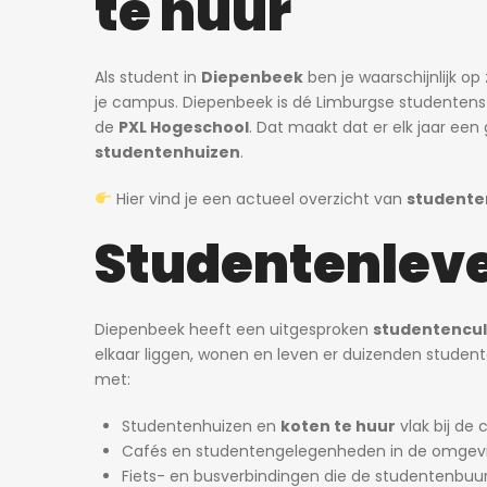
te huur
Als student in
Diepenbeek
ben je waarschijnlijk o
je campus. Diepenbeek is dé Limburgse studentenst
de
PXL Hogeschool
. Dat maakt dat er elk jaar ee
studentenhuizen
.
Hier vind je een actueel overzicht van
studente
Studentenleve
Diepenbeek heeft een uitgesproken
studentencul
elkaar liggen, wonen en leven er duizenden studente
met:
Studentenhuizen en
koten te huur
vlak bij de
Cafés en studentengelegenheden in de omgevi
Fiets- en busverbindingen die de studentenbu