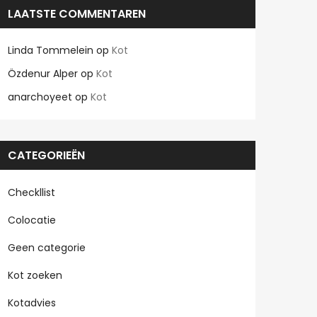
LAATSTE COMMENTAREN
Linda Tommelein
op
Kot
Özdenur Alper
op
Kot
anarchoyeet
op
Kot
CATEGORIEËN
Checkllist
Colocatie
Geen categorie
Kot zoeken
Kotadvies