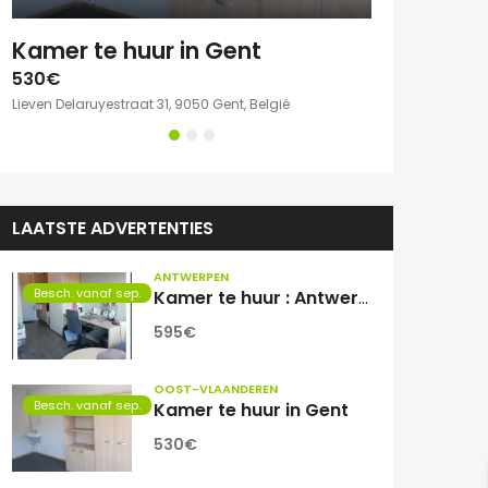
e kamer met eigen sanitair.
Kamer te huur in Gent
530€
750€
Lieven Delaruyestraat 31, 9050 Gent, België
Willem Herreynsst
LAATSTE ADVERTENTIES
ANTWERPEN
Besch. vanaf sep.
Kamer te huur : Antwerpen Zuid
595€
OOST-VLAANDEREN
Besch. vanaf sep.
Kamer te huur in Gent
530€