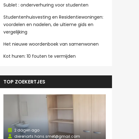
Sublet : onderverhuring voor studenten
Studentenhuisvesting en Residentiewoningen:
voordelen en nadelen, de ultieme gids en
vergelijking
Het nieuwe woordenboek van samenwonen
Kot huren: 10 fouten te vermijden
TOP ZOEKERTJES
2 dagen ago
dierenarts.hans.smet@gmail.com
2 dagen a