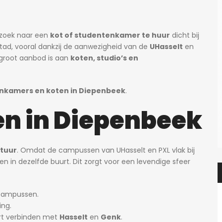
p zoek naar een
kot of studentenkamer te huur
dicht bij
ad, vooral dankzij de aanwezigheid van de
UHasselt
en
n groot aanbod is aan
koten, studio’s en
nkamers en koten in Diepenbeek
.
n in Diepenbeek
tuur
. Omdat de campussen van UHasselt en PXL vlak bij
n in dezelfde buurt. Dit zorgt voor een levendige sfeer
 campussen.
ng.
urt verbinden met
Hasselt
en
Genk
.