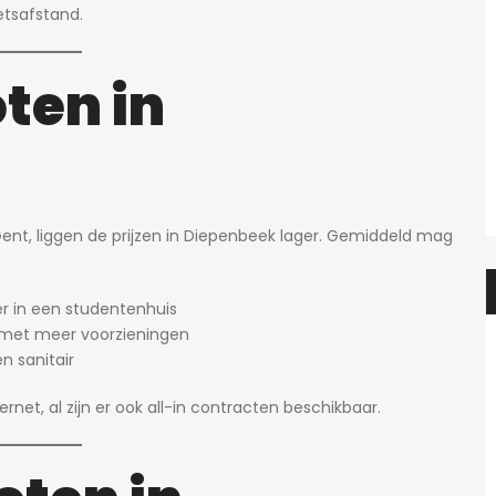
etsafstand.
ten in
Gent, liggen de prijzen in Diepenbeek lager. Gemiddeld mag
 in een studentenhuis
 met meer voorzieningen
n sanitair
net, al zijn er ook all-in contracten beschikbaar.
Heidi
2 dagen ago
Heidi