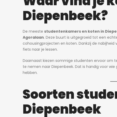
Waar vind je k
Diepenbeek?
750€
Willem Herreynsstraat 42, Mechel
De meeste
studentenkamers en koten in Diep
Agoralaan
. Deze buurt is uitgegroeid tot een echt
cohousingprojecten en koten. Dankzij de nabijheid 
fiets naar je lessen.
Daarnaast kiezen sommige studenten ervoor om te
te nemen naar Diepenbeek. Dat is handig voor wie g
hebben.
Soorten stude
Diepenbeek