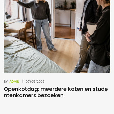
BY
ADMIN
07/05/2026
BY
Openkotdag: meerdere koten en stude
S
ntenkamers bezoeken