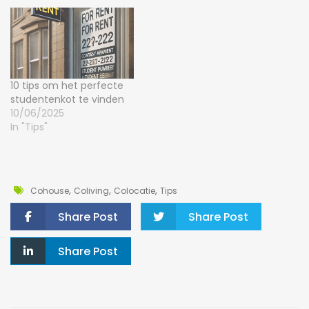
10 tips om het perfecte
studentenkot te vinden
10/06/2025
In "Tips"
,
,
,
Cohouse
Coliving
Colocatie
Tips
Share Post
Share Post
Share Post