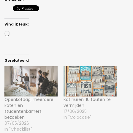
Vind ik leuk:
Bezig
met
laden...
Gerelateerd
Openkotdag: meerdere
Kot huren: 10 fouten te
koten en
vermijden
studentenkamers
17/06/2025
bezoeken
In "Colocatie"
07/05/2026
In "Checkllist"