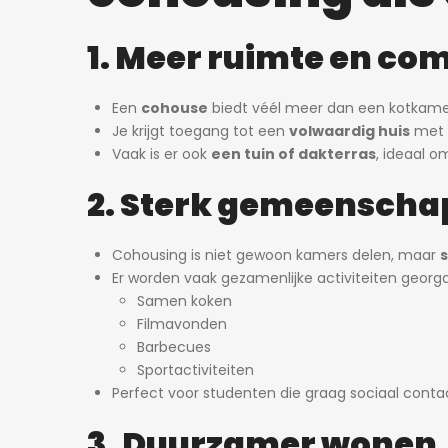
1. Meer ruimte en co
Een
cohouse
biedt véél meer dan een kotkame
Je krijgt toegang tot een
volwaardig huis
met 
Vaak is er ook
een tuin of dakterras
, ideaal o
2. Sterk gemeenscha
Cohousing is niet gewoon kamers delen, maar
Er worden vaak gezamenlijke activiteiten georga
Samen koken
Filmavonden
Barbecues
Sportactiviteiten
Perfect voor studenten die graag sociaal contact
3. Duurzamer wonen