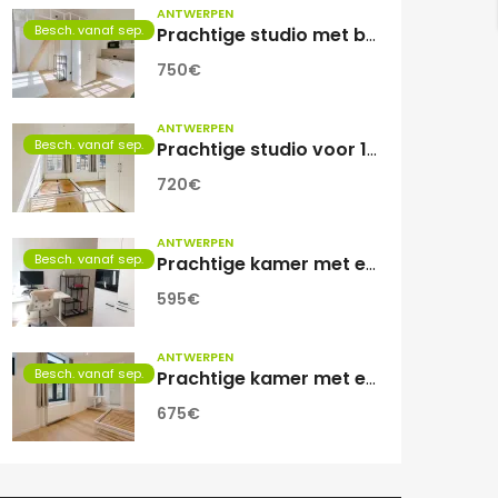
ANTWERPEN
Besch. vanaf sep.
Prachtige studio met balkon voor 1 student(e)!
750€
ANTWERPEN
Besch. vanaf sep.
Prachtige studio voor 1 student(e)
720€
ANTWERPEN
Besch. vanaf sep.
Prachtige kamer met eigen sanitair.
595€
ANTWERPEN
Besch. vanaf sep.
Prachtige kamer met eigen sanitair!
675€