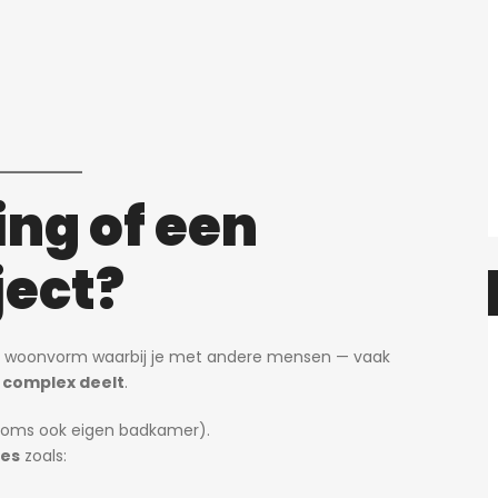
ng of een
ject?
n woonvorm waarbij je met andere mensen — vaak
 complex deelt
.
soms ook eigen badkamer).
tes
zoals:
Heidi
2 dagen ago
Heidi