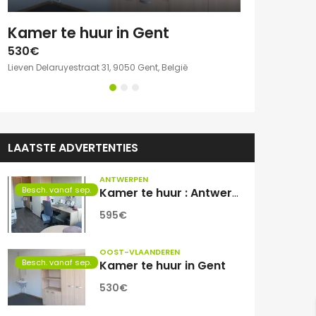
e kamer met eigen sanitair.
Kamer te huur in Gent
530€
750€
Lieven Delaruyestraat 31, 9050 Gent, België
Willem Herreynsst
LAATSTE ADVERTENTIES
ANTWERPEN
Besch. vanaf sep.
Kamer te huur : Antwerpen Zuid
595€
OOST-VLAANDEREN
Besch. vanaf sep.
Kamer te huur in Gent
530€