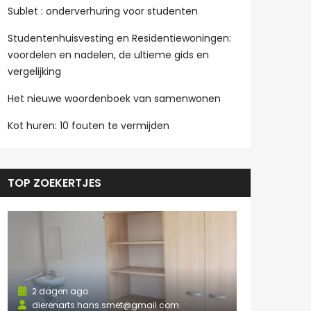
Sublet : onderverhuring voor studenten
Studentenhuisvesting en Residentiewoningen:
voordelen en nadelen, de ultieme gids en
vergelijking
Het nieuwe woordenboek van samenwonen
Kot huren: 10 fouten te vermijden
TOP ZOEKERTJES
2 dagen ago
dierenarts.hans.smet@gmail.com
2 dagen a