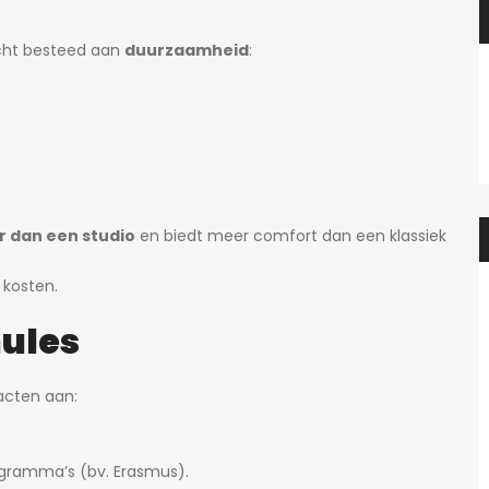
cht besteed aan
duurzaamheid
:
 dan een studio
en biedt meer comfort dan een klassiek
 kosten.
mules
acten aan:
ogramma’s (bv. Erasmus).