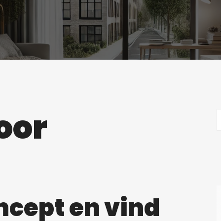
oor
ncept en vind