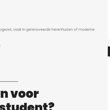
Prachtige studio met balkon voor 1 student(e)!
Prachtig
595€
en, België
Adegemstraat 42, 2800 Mechelen, België
opgezet, vaak in gerenoveerde herenhuizen of moderne
:
n voor
 student?