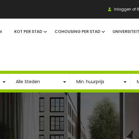
Inloggen of R
N
KOT PER STAD
COHOUSING PER STAD
UNIVERSITEI