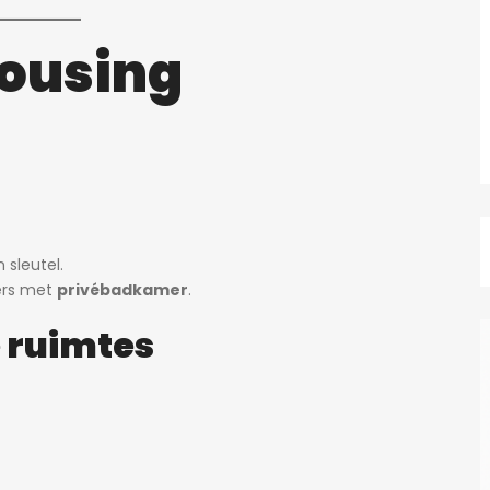
housing
 sleutel.
ers met
privébadkamer
.
 ruimtes