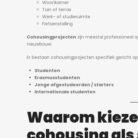
Woonkamer
Tuin of terras
Werk- of studieruimte
750€
Fietsenstalling
Willem Herreynsstraat 42, Mechel
Cohousingprojecten
zijn meestal professioneel 
nieuwbouw.
Er bestaan cohousingprojecten specifiek gericht op
Studenten
Erasmusstudenten
Jonge afgestudeerden / starters
Internationale studenten
Waarom kieze
cohousing als