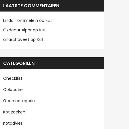
LAATSTE COMMENTAREN
Linda Tommelein
op
Kot
Özdenur Alper
op
Kot
anarchoyeet
op
Kot
CATEGORIEËN
Checkllist
Colocatie
Geen categorie
Kot zoeken
Kotadvies