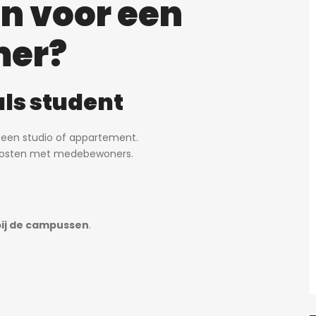
n voor een
mer?
als student
een studio of appartement.
e kosten met medebewoners.
ij de campussen
.