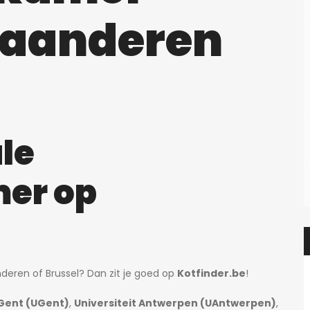
laanderen
le
er op
deren of Brussel? Dan zit je goed op
Kotfinder.be
!
 Gent (UGent)
,
Universiteit Antwerpen (UAntwerpen)
,