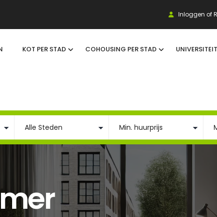
Inloggen of R
N
KOT PER STAD
COHOUSING PER STAD
UNIVERSITEI
amer