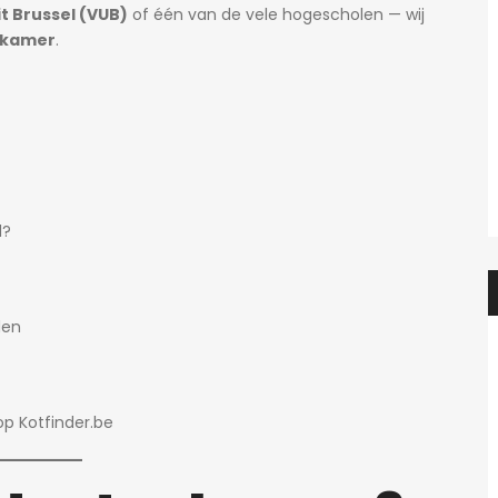
it Brussel (VUB)
of één van de vele hogescholen — wij
nkamer
.
d?
den
p Kotfinder.be
Heidi
2 dagen ago
Heidi