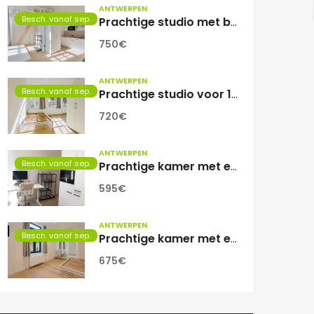
ANTWERPEN
Besch. vanaf sep.
Prachtige studio met balkon voor 1 student(e)!
750€
ANTWERPEN
Besch. vanaf sep.
Prachtige studio voor 1 student(e)
720€
ANTWERPEN
Besch. vanaf sep.
Prachtige kamer met eigen sanitair.
595€
ANTWERPEN
Besch. vanaf sep.
Prachtige kamer met eigen sanitair!
675€