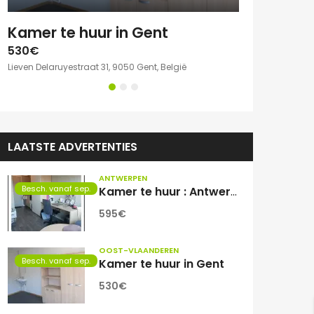
e kamer met eigen sanitair.
Kamer te huur in Gent
530€
750€
Lieven Delaruyestraat 31, 9050 Gent, België
Willem Herreynsst
LAATSTE ADVERTENTIES
ANTWERPEN
Besch. vanaf sep.
Kamer te huur : Antwerpen Zuid
595€
OOST-VLAANDEREN
Besch. vanaf sep.
Kamer te huur in Gent
530€