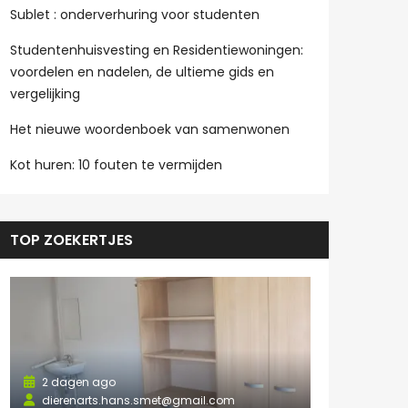
Sublet : onderverhuring voor studenten
Studentenhuisvesting en Residentiewoningen:
voordelen en nadelen, de ultieme gids en
vergelijking
Het nieuwe woordenboek van samenwonen
Kot huren: 10 fouten te vermijden
TOP ZOEKERTJES
2 dagen ago
dierenarts.hans.smet@gmail.com
2 dagen a