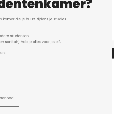
tudentenkamer?
Prachtige studio met balkon voor 1 student(e)!
Prachtig
595€
n kamer die je huurt tijdens je studies.
en, België
Adegemstraat 42, 2800 Mechelen, België
ndere studenten.
 sanitair) heb je alles voor jezelf.
ers:
t aanbod.