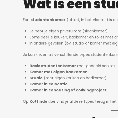
Wat is een s
750€
Een
studentenkamer
(of kot, in het Vlaams) is ee
Willem Herreynsstraat 42, Mechel
Je hebt je eigen privéruimte (slaapkamer).
Soms deel je keuken, badkamer en toilet met a
In andere gevallen (bv. studio of kamer met eigen
Je kan kiezen uit verschillende types studentenkam
Basic studentenkamer
met gedeeld sanitair
Kamer met eigen badkamer
Studio
(met eigen keuken en badkamer)
Kamer in colocatie
Kamer in cohousing of colivingproject
Op
Kotfinder.be
vind je al deze types terug in he