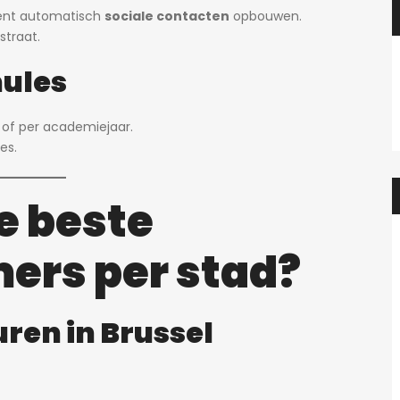
ent automatisch
sociale contacten
opbouwen.
straat.
mules
of per academiejaar.
es.
e beste
ers per stad?
ren in Brussel