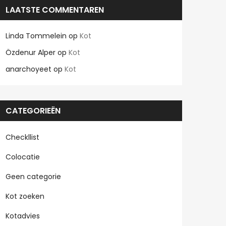
LAATSTE COMMENTAREN
Linda Tommelein
op
Kot
Özdenur Alper
op
Kot
anarchoyeet
op
Kot
CATEGORIEËN
Checkllist
Colocatie
Geen categorie
Kot zoeken
Kotadvies