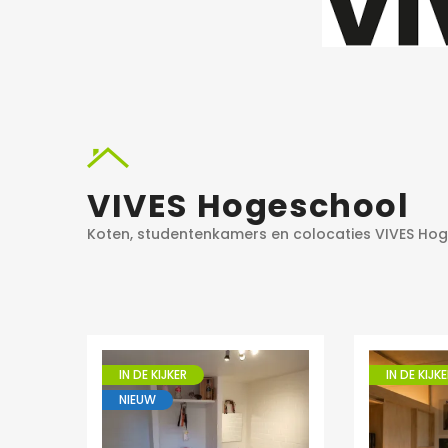
750€
Willem Herreynsstraat 42, Mechel
VIVES Hogeschool
Koten, studentenkamers en colocaties VIVES Ho
IN DE KIJKER
IN DE KIJKE
NIEUW