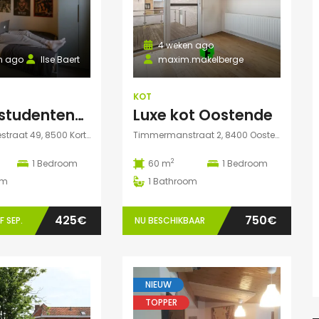
4 weken ago
n ago
Ilse Baert
maxim.makelberge
KOT
Spitter studentenkamer 1.13
Luxe kot Oostende
Zwevegemsestraat 49, 8500 Kortrijk, België
Timmermanstraat 2, 8400 Oostende, België
2
1
Bedroom
60 m
1
Bedroom
om
1
Bathroom
425€
750€
 SEP.
NU BESCHIKBAAR
NIEUW
TOPPER