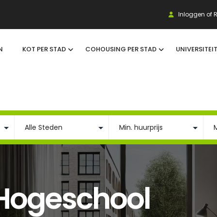
Inloggen of R
N
KOT PER STAD
COHOUSING PER STAD
UNIVERSITEI
 Hogeschool