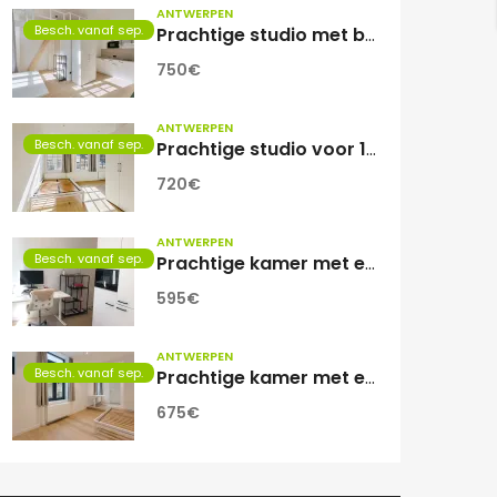
ANTWERPEN
Besch. vanaf sep.
Prachtige studio met balkon voor 1 student(e)!
750€
ANTWERPEN
Besch. vanaf sep.
Prachtige studio voor 1 student(e)
720€
ANTWERPEN
Besch. vanaf sep.
Prachtige kamer met eigen sanitair.
595€
ANTWERPEN
Besch. vanaf sep.
Prachtige kamer met eigen sanitair!
675€