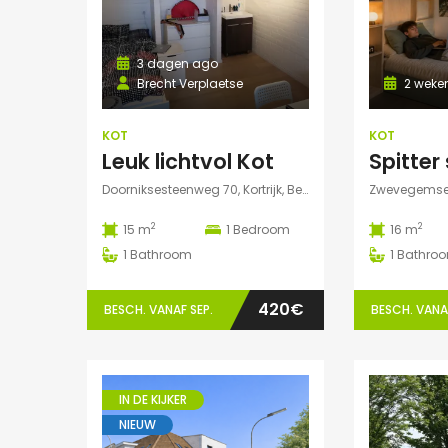
3 dagen ago
Brecht Verplaetse
2 weke
KOT
KOT
Leuk lichtvol Kot
Doorniksesteenweg 70, Kortrijk, België
2
2
15 m
1
Bedroom
16 m
1
Bathroom
1
Bathro
420€
BESCH. VANAF SEP.
BESCH. VANAF
IN DE KIJKER
NIEUW