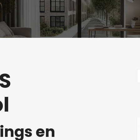
S
l
ings en