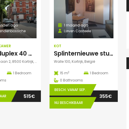
nden ago
1 maand ago
andenbossche
Lieven Casteele
KAMER
KOT
Ruime duplex 40 m2 kot in Kortrijk centraal gelegen.
Splinternieuwe studentenkamer te huur in authentiek herenhuis
Sint-Rochuslaan 2, 8500 Kortrijk, België
Walle 100, Kortrijk, België
2
1
Bedroom
15 m
1
Bedroom
oms
0
Bathrooms
BESCH. VANAF SEP.
515€
355€
BAAR
NU BESCHIKBAAR