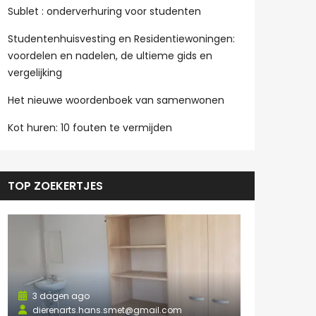
Sublet : onderverhuring voor studenten
Studentenhuisvesting en Residentiewoningen:
voordelen en nadelen, de ultieme gids en
vergelijking
Het nieuwe woordenboek van samenwonen
Kot huren: 10 fouten te vermijden
TOP ZOEKERTJES
3 dagen ago
dierenarts.hans.smet@gmail.com
3 dagen a