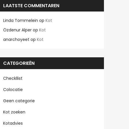
LAATSTE COMMENTAREN
Linda Tommelein
op
Kot
Özdenur Alper
op
Kot
anarchoyeet
op
Kot
CATEGORIEËN
Checkllist
Colocatie
Geen categorie
Kot zoeken
Kotadvies