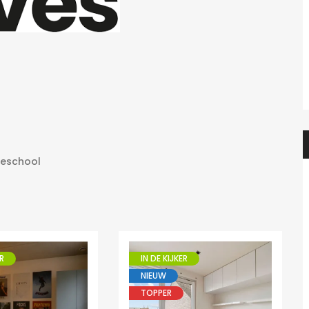
Prachtige studio met balkon voor 1 student(e)!
Prachtig
595€
en, België
Adegemstraat 42, 2800 Mechelen, België
geschool
R
IN DE KIJKER
NIEUW
TOPPER