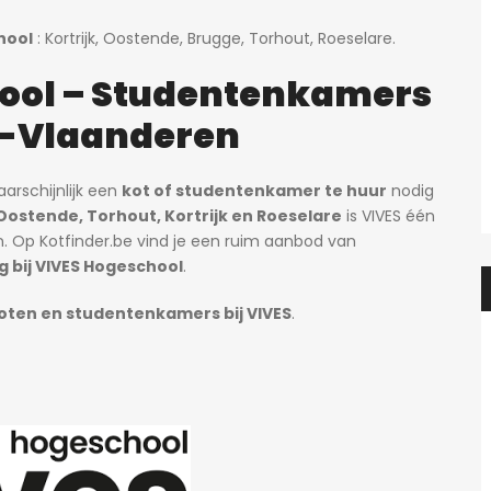
hool
: Kortrijk, Oostende, Brugge, Torhout, Roeselare.
ool – Studentenkamers
t-Vlaanderen
arschijnlijk een
kot of studentenkamer te huur
nodig
Oostende, Torhout, Kortrijk en Roeselare
is VIVES één
 Op Kotfinder.be vind je een ruim aanbod van
 bij VIVES Hogeschool
.
oten en studentenkamers bij VIVES
.
Heidi
3 dagen ago
Heidi