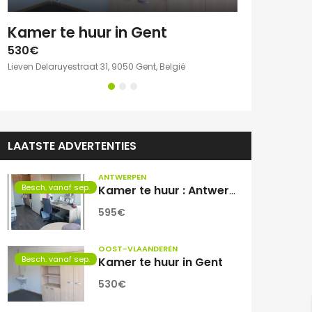
e kamer met eigen sanitair.
Kamer te huur in Gent
530€
750€
Lieven Delaruyestraat 31, 9050 Gent, België
Willem Herreynsst
LAATSTE ADVERTENTIES
ANTWERPEN
Besch. vanaf sep.
Kamer te huur : Antwerpen Zuid
595€
OOST-VLAANDEREN
Besch. vanaf sep.
Kamer te huur in Gent
530€