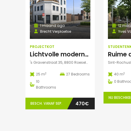
1 maand ago
12 maa
Brecht Verplaetse
Yves V
PROJECTKOT
STUDENTEN
Lichtvolle moderne kamer te huur
's Gravenstraat 35, 8800 Roeselare, België
2
2
25 m
27
Bedrooms
40 m
10
0
Bathro
Bathrooms
NU BESCHIK
470€
BESCH. VANAF SEP.