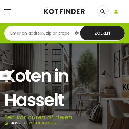
KOTFINDER
ZOEKEN
Koten in
Hasselt
Een kot huren of delen
HOME
KOTEN IN HASSELT