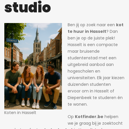
studio
Ben jij op zoek naar een
kot
te huur in Hasselt
? Dan
ben je op de juiste plek!
Hasselt is een compacte
19 uren a
maar bruisende
studentenstad met een
 uren ago
Heidi
19 uren ago
Heidi
dierenarts.
uitgebreid aanbod aan
hogescholen en
Prachtige studio met balkon voor 1 student(e)!
Prachtige kamer met eigen sanitair.
universiteiten. Elk jaar kiezen
595€
530€
duizenden studenten
Willem Herreynsstraat 42, Mechelen, België
Adegemstraat 42, 2800 Mechelen, België
ervoor om in Hasselt of
Diepenbeek te studeren én
te wonen.
Koten in Hasselt
Op
Kotfinder.be
helpen
we je graag bij je zoektocht