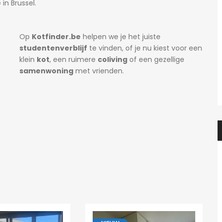
e
in Brussel.
Op
Kotfinder.be
helpen we je het juiste
studentenverblijf
te vinden, of je nu kiest voor een
klein
kot
, een ruimere
coliving
of een gezellige
samenwoning
met vrienden.
Heidi
1 dag ago
Heidi