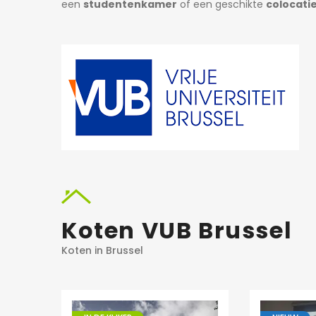
een
studentenkamer
of een geschikte
colocati
Koten VUB Brussel
Koten in Brussel
1 dag ago