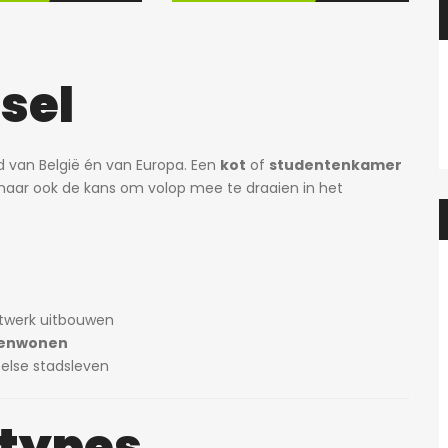
ssel
d van België én van Europa. Een
kot
of
studentenkamer
 maar ook de kans om volop mee te draaien in het
etwerk uitbouwen
enwonen
else stadsleven
 types