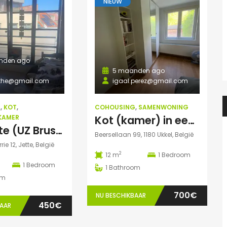
NIEUW
Prachtige studio met balkon voor 1 student(e)!
Prachtig
595€
en, België
Adegemstraat 42, 2800 Mechelen, België
nden ago
5 maanden ago
rthe@gmail.com
igaal.perez@gmail.com
G
,
KOT
,
COHOUSING
,
SAMENWONING
KAMER
Kot (kamer) in een privéwoning
Kot Jette (UZ Brussel) juni-juli-aug-sept 2026
Beersellaan 99, 1180 Ukkel, België
ie 12, Jette, België
2
12 m
1
Bedroom
1
Bedroom
1
Bathroom
om
700€
NU BESCHIKBAAR
450€
BAAR