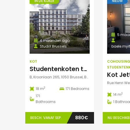
IN DE KIJKER
NIEUW
750€
Willem Herreynsstraat 42, Mechel
5 maa
4 maanden ago
StudiX Brussels
baele.my
KOT
COHOUSIN
Studentenkoten te huur in Elsene – Residentie StudiX
STUDENTEN
B, Kroonlaan 265, 1050 Brussel, België
Rue Henri Werr
2
18 m
171
Bedrooms
2
14 m
171
Bathrooms
1
Bathro
880€
BESCH. VANAF SEP.
NU BESCHIK