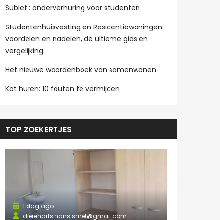
Sublet : onderverhuring voor studenten
Studentenhuisvesting en Residentiewoningen:
voordelen en nadelen, de ultieme gids en
vergelijking
Het nieuwe woordenboek van samenwonen
Kot huren: 10 fouten te vermijden
TOP ZOEKERTJES
1 dag ago
dierenarts.hans.smet@gmail.com
1 dag ago