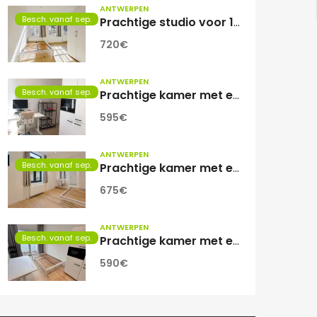
ANTWERPEN
Besch. vanaf sep.
Prachtige studio voor 1 student(e)
720€
ANTWERPEN
Besch. vanaf sep.
Prachtige kamer met eigen sanitair.
595€
ANTWERPEN
Besch. vanaf sep.
Prachtige kamer met eigen sanitair!
675€
ANTWERPEN
Besch. vanaf sep.
Prachtige kamer met eigen sanitair!
590€