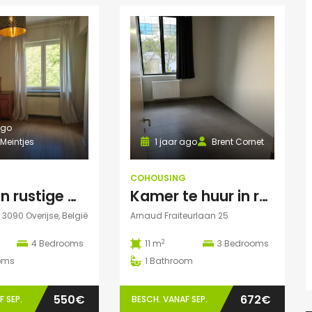
ago
eintjes
1 jaar ago
Brent Cornet
G
COHOUSING
Kamer in rustige woning met goede verbinding
Kamer te huur in ruim appartement (Elsene)
, 3090 Overijse, België
Arnaud Fraiteurlaan 25
2
4
Bedrooms
11 m
3
Bedrooms
oms
1
Bathroom
550€
672€
 SEP.
BESCH. VANAF SEP.