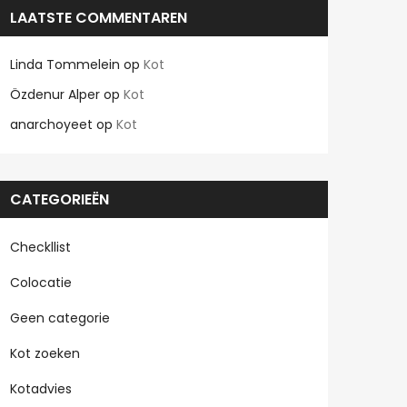
LAATSTE COMMENTAREN
Linda Tommelein
op
Kot
Özdenur Alper
op
Kot
anarchoyeet
op
Kot
CATEGORIEËN
Checkllist
Colocatie
Geen categorie
Kot zoeken
Kotadvies