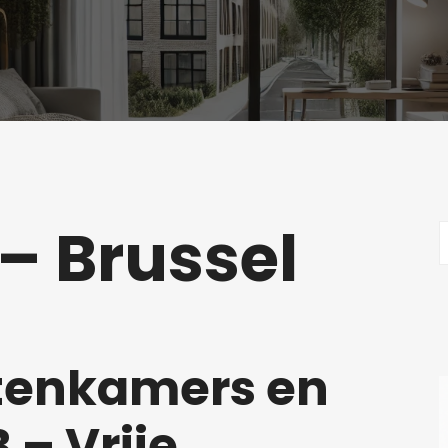
– Brussel
tenkamers en
 – Vrije