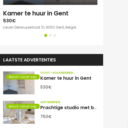
e kamer met eigen sanitair.
Kamer te huur in Gent
530€
750€
Lieven Delaruyestraat 31, 9050 Gent, België
Willem Herreynsst
LAATSTE ADVERTENTIES
OOST-VLAANDEREN
Besch. vanaf sep.
Kamer te huur in Gent
530€
ANTWERPEN
Besch. vanaf sep.
Prachtige studio met balkon voor 1 student(e)!
750€