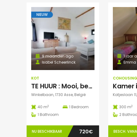
NIEUW
9 maanden ago
1 jaar 
Isabel Scheerlinck
Emma M
KOT
COHOUSIN
TE HUUR : Mooi, bemeubelde studentenstudio te Asse
Winkelbaan, 1730 Asse, België
Katjeslaan 11
2
2
40 m
1
Bedroom
300 m
1
Bathroom
2
Bathro
720€
NU BESCHIKBAAR
BESCH. VANAF