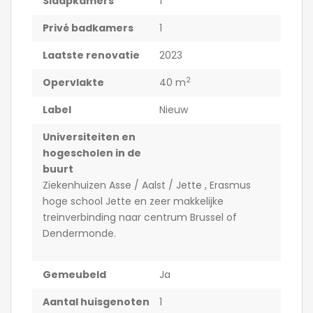
Slaapkamers
1
Privé badkamers
1
Laatste renovatie
2023
2
Opervlakte
40 m
Label
Nieuw
Universiteiten en
hogescholen in de
buurt
Ziekenhuizen Asse / Aalst / Jette , Erasmus
hoge school Jette en zeer makkelijke
treinverbinding naar centrum Brussel of
Dendermonde.
Gemeubeld
Ja
Aantal huisgenoten
1