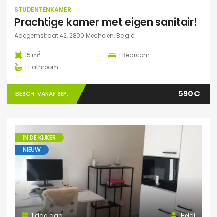
STUDENTENKAMER
Prachtige kamer met eigen sanitair!
Adegemstraat 42, 2800 Mechelen, België
2
15 m
1
Bedroom
1
Bathroom
590€
BESCH. VANAF SEP.
IN DE KIJKER
NIEUW
1 dag ago
Heidi