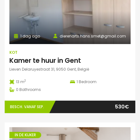
1 dag ago
dierenarts.hans.smet@gmail.com
KOT
Kamer te huur in Gent
Lieven Delaruyestraat 31, 9050 Gent, België
2
13 m
1
Bedroom
0
Bathrooms
530€
BESCH. VANAF SEP.
IN DE KIJKER