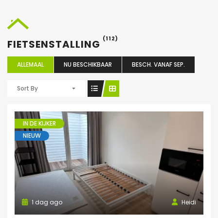
(112)
FIETSENSTALLING
ALLEMAAL
NU BESCHIKBAAR
BESCH. VANAF SEP.
Sort By
IN DE KIJKER
NIEUW
1 dag ago
Heidi