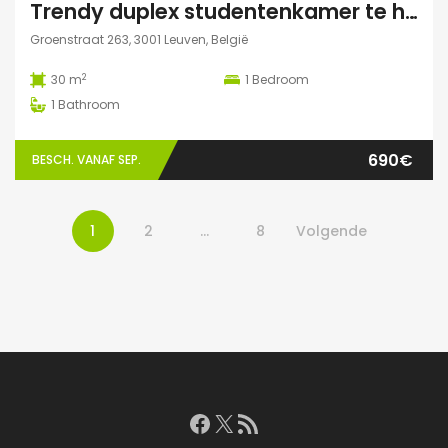
Trendy duplex studentenkamer te huur met grote zonnige tuin, grote polyvalente ruimte (chillen, spelletjes…) en fietsenberging
Groenstraat 263, 3001 Leuven, België
2
30 m
1
Bedroom
1
Bathroom
690€
BESCH. VANAF SEP.
1
2
…
8
Volgende
Facebook
X
RSS feed