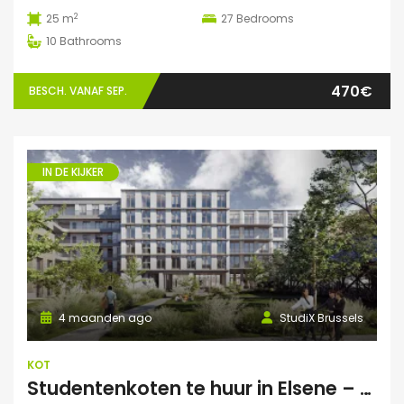
2
25 m
27
Bedrooms
10
Bathrooms
470€
BESCH. VANAF SEP.
IN DE KIJKER
4 maanden ago
StudiX Brussels
KOT
Studentenkoten te huur in Elsene – Residentie StudiX