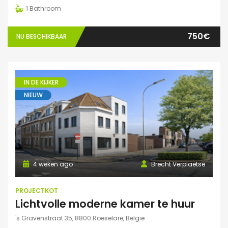
1
Bathroom
750€
NU BESCHIKBAAR
IN DE KIJKER
NIEUW
4 weken ago
Brecht Verplaetse
PROJECTKOT
Lichtvolle moderne kamer te huur
's Gravenstraat 35, 8800 Roeselare, België