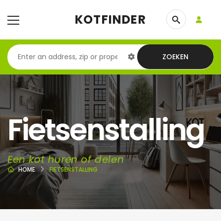
KOTFINDER
ZOEKEN
Fietsenstalling
Een kot huren of delen
HOME
FIETSENSTALLING