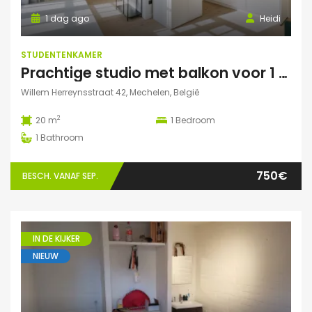
1 dag ago
Heidi
STUDENTENKAMER
Prachtige studio met balkon voor 1 student(e)!
Willem Herreynsstraat 42, Mechelen, België
2
20 m
1
Bedroom
1
Bathroom
750€
BESCH. VANAF SEP.
IN DE KIJKER
NIEUW