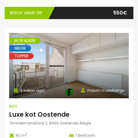
550€
BESCH. VANAF SEP.
IN DE KIJKER
NIEUW
TOPPER
4 weken ago
maxim.makelberge
KOT
Luxe kot Oostende
Timmermanstraat 2, 8400 Oostende, België
2
60 m
1
Bedroom