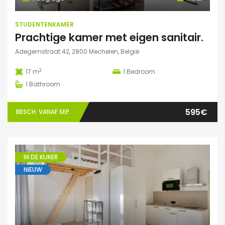
STUDENTENKAMER
Prachtige kamer met eigen sanitair.
Adegemstraat 42, 2800 Mechelen, België
2
17 m
1
Bedroom
1
Bathroom
595€
BESCH. VANAF SEP.
IN DE KIJKER
NIEUW