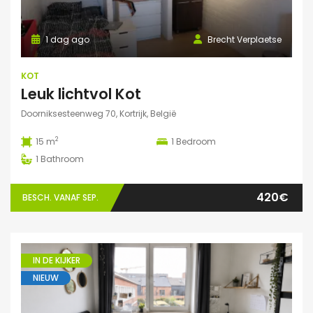
1 dag ago
Brecht Verplaetse
KOT
Leuk lichtvol Kot
Doorniksesteenweg 70, Kortrijk, België
2
15 m
1
Bedroom
1
Bathroom
420€
BESCH. VANAF SEP.
IN DE KIJKER
NIEUW