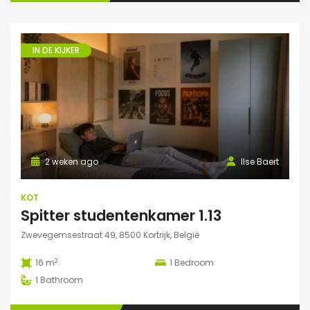
IN DE KIJKER
2 weken ago
Ilse Baert
KOT
Spitter studentenkamer 1.13
Zwevegemsestraat 49, 8500 Kortrijk, België
2
16 m
1
Bedroom
1
Bathroom