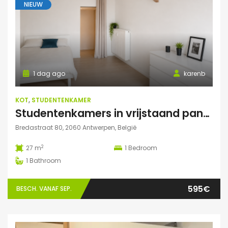
NIEUW
1 dag ago
karenb
KOT
,
STUDENTENKAMER
Studentenkamers in vrijstaand pand ‘De Drie Snellen’.
Bredastraat 80, 2060 Antwerpen, België
2
27 m
1
Bedroom
1
Bathroom
595€
BESCH. VANAF SEP.