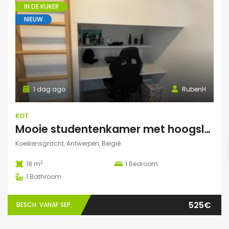
IN DE KIJKER
NIEUW
1 dag ago
RubenH
KOT
Mooie studentenkamer met hoogslaper en grote gemeenschappelijke ruimte/terras in Campus Eilandje
Koeikensgracht, Antwerpen, België
2
18 m
1
Bedroom
1
Bathroom
525€
BESCH. VANAF SEP.