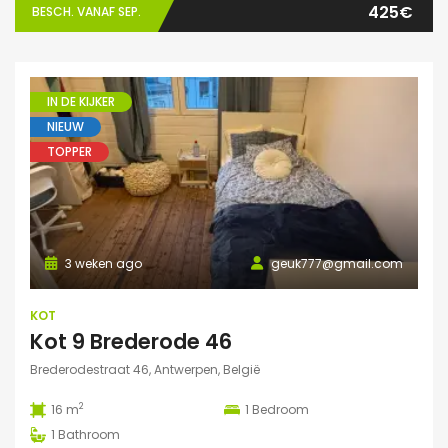
425€
BESCH. VANAF SEP.
IN DE KIJKER
NIEUW
TOPPER
3 weken ago
geuk777@gmail.com
KOT
Kot 9 Brederode 46
Brederodestraat 46, Antwerpen, België
2
16 m
1
Bedroom
1
Bathroom