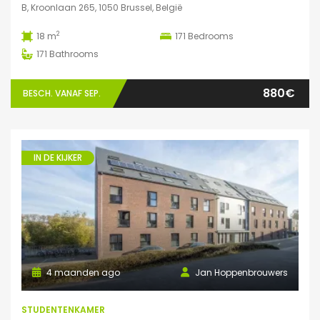
B, Kroonlaan 265, 1050 Brussel, België
2
18 m
171
Bedrooms
171
Bathrooms
880€
BESCH. VANAF SEP.
IN DE KIJKER
4 maanden ago
Jan Hoppenbrouwers
STUDENTENKAMER