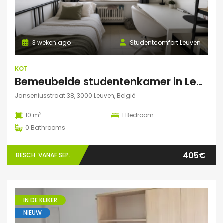
3 weken ago
Studentcomfort Leuven
KOT
Bemeubelde studentenkamer in Leuven – Regina Mundi
Janseniusstraat 38, 3000 Leuven, België
2
10 m
1
Bedroom
0
Bathrooms
405€
BESCH. VANAF SEP.
IN DE KIJKER
NIEUW