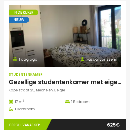
IN DE KIJKER
NIEUW
1 dag ago
Pascal Janssens
STUDENTENKAMER
Gezellige studentenkamer met eigen badkamer in Mechelen
Kapelstraat 25, Mechelen, België
2
17 m
1
Bedroom
1
Bathroom
625€
BESCH. VANAF SEP.