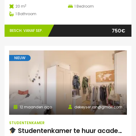
2
20 m
1
Bedroom
1
Bathroom
750€
BESCH. VANAF SEP.
NIEUW
12 maanden ago
dekeyser.jan@gmail.com
STUDENTENKAMER
Studentenkamer te huur academiejaar 2025-2026 – Ruelensvest 63, Leuven (Naamsepoort)