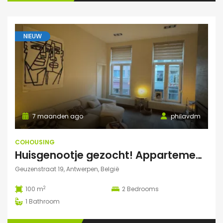
NIEUW
7 maanden ago
philavdm
COHOUSING
Huisgenootje gezocht! Appartement aan het Marnixplein, Antwerpen Zuid
Geuzenstraat 19, Antwerpen, België
2
100 m
2
Bedrooms
1
Bathroom