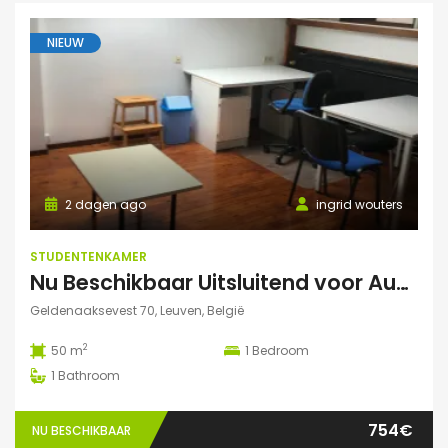
NIEUW
2 dagen ago
ingrid wouters
STUDENTENKAMER
Nu Beschikbaar Uitsluitend voor Augustus 2026 in Leuven Studio
Geldenaaksevest 70, Leuven, België
2
50 m
1
Bedroom
1
Bathroom
754€
NU BESCHIKBAAR