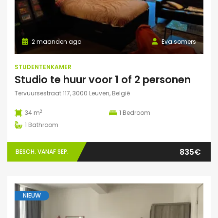
2 maanden ago
Eva somers
STUDENTENKAMER
Studio te huur voor 1 of 2 personen
Tervuursestraat 117, 3000 Leuven, België
2
34 m
1
Bedroom
1
Bathroom
835€
BESCH. VANAF SEP.
NIEUW