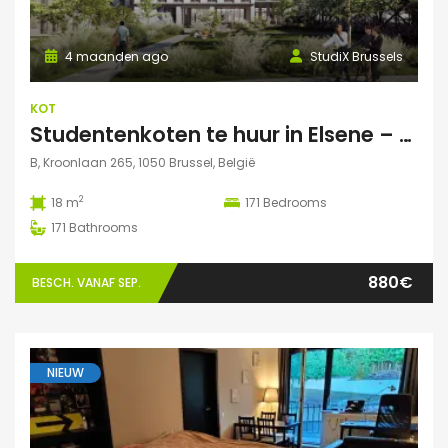
4 maanden ago
StudiX Brussels
KOT
Studentenkoten te huur in Elsene – Residentie StudiX
B, Kroonlaan 265, 1050 Brussel, België
2
18 m
171
Bedrooms
171
Bathrooms
880€
BESCH. VANAF SEP.
NIEUW