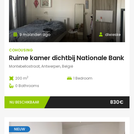
9 maanden ago
dlwieske
COHOUSING
Ruime kamer dichtbij Nationale Bank
Montebellostraat, Antwerpen, België
2
200 m
1
Bedroom
0
Bathrooms
830€
NU BESCHIKBAAR
NIEUW