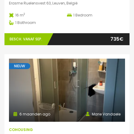
Erasme Ruelensvest 63, Leuven, België
2
16 m
1
Bedroom
1
Bathroom
735€
BESCH. VANAF SEP.
NIEUW
6 maanden ago
Marie Vandaele
COHOUSING