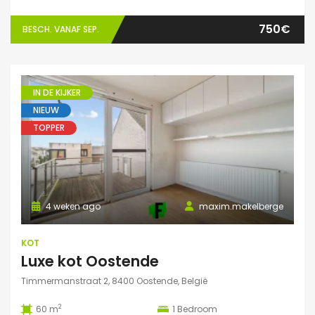
750€
BESCH. VANAF SEP.
IN DE KIJKER
NIEUW
TOPPER
4 weken ago
maxim.makelberge
KOT
Luxe kot Oostende
Timmermanstraat 2, 8400 Oostende, België
2
60 m
1
Bedroom