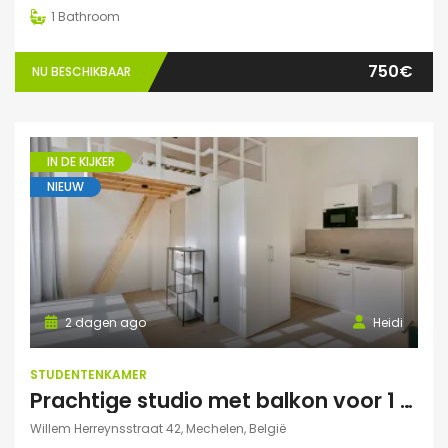
1
Bathroom
750€
NU BESCHIKBAAR
IN DE KIJKER
NIEUW
2 dagen ago
Heidi
STUDENTENKAMER
Prachtige studio met balkon voor 1 student(e)!
Willem Herreynsstraat 42, Mechelen, België