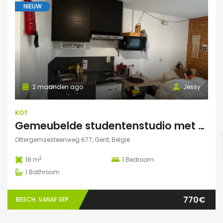
NIEUW
2 maanden ago
Jessy
KOT
Gemeubelde studentenstudio met privéparking op toplocatie nabij UZ Gent en UGent
Ottergemsesteenweg 677, Gent, België
2
18 m
1
Bedroom
1
Bathroom
770€
BESCH. VANAF SEP.