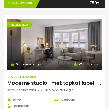
750€
NU BESCHIKBAAR
IN DE KIJKER
6 maanden ago
Wim Stevens
STUDENTENKAMER
Moderne studio -met topkot label- te huur gelegen in hartje Mechelen
Korte Pennincstraat 12, 2800 Mechelen, België
2
30 m
1
Bedroom
1
Bathroom