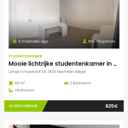
5 maanden ago
Kim Thuysman
STUDENTENKAMER
Mooie lichtrijke studentenkamer in hartje Mechelen! (46m2, 2 pers mogelijk)
Lange Schipstraat 34, 2800 Mechelen, België
2
46 m
2
Bedrooms
1
Bathroom
825€
NU BESCHIKBAAR