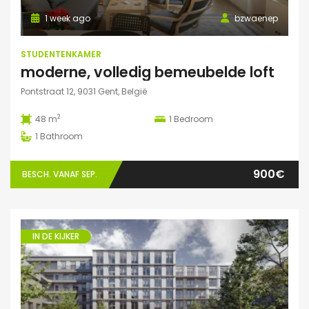
1 week ago
bzwaenep
STUDENTENKAMER
moderne, volledig bemeubelde loft
Pontstraat 12, 9031 Gent, België
2
48 m
1
Bedroom
1
Bathroom
900€
BESCH. VANAF SEP.
IN DE KIJKER