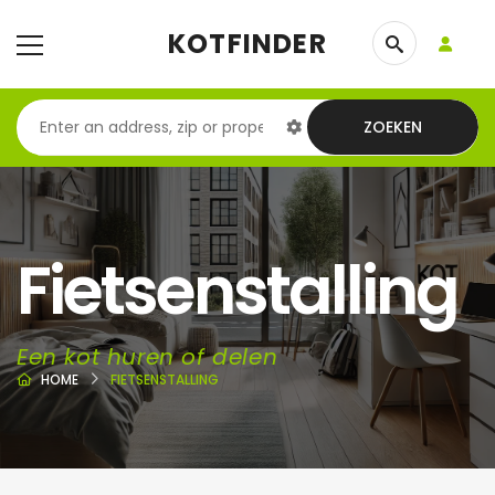
KOTFINDER
ZOEKEN
Fietsenstalling
Een kot huren of delen
HOME
FIETSENSTALLING