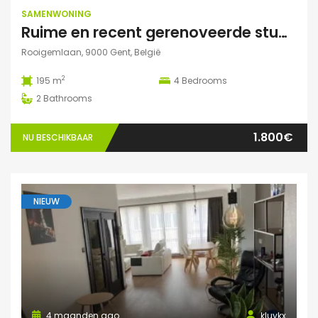
SAMENWONING
Ruime en recent gerenoveerde studentenwoning op toplocatie in Gent
Rooigemlaan, 9000 Gent, België
2
195 m
4
Bedrooms
2
Bathrooms
1.800€
NU BESCHIKBAAR
NIEUW
4 maanden ago
kluykx