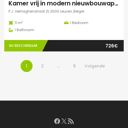
Kamer vrij in modern nieuwbouwappartement Leuven
P.J. Verhaghenstraat 13, 3000 Leuven, België
2
11 m
1
Bedroom
1
Bathroom
726€
NU BESCHIKBAAR
1
2
…
8
Volgende
Facebook
X
RSS feed