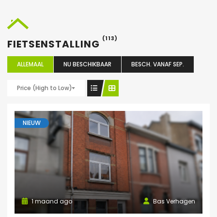
(113)
FIETSENSTALLING
ALLEMAAL
NU BESCHIKBAAR
BESCH. VANAF SEP.
Price (High to Low)
NIEUW
1 maand ago
Bas Verhagen