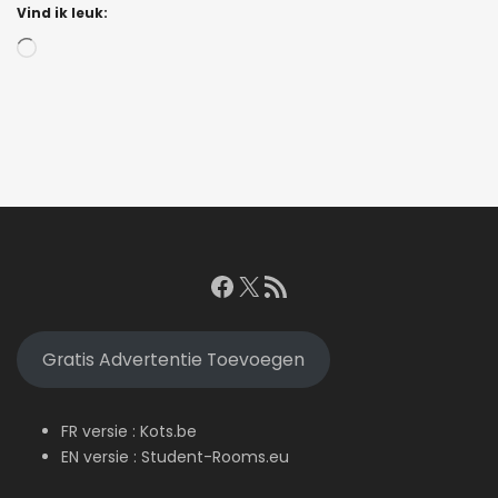
Vind ik leuk:
Bezig
met
laden...
Facebook
X
RSS feed
Gratis Advertentie Toevoegen
FR versie :
Kots.be
EN versie :
Student-Rooms.eu