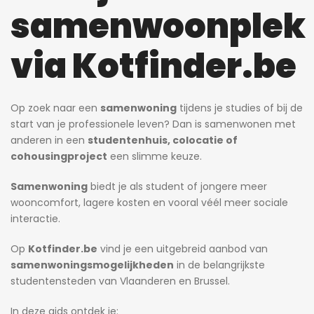
samenwoonplek
via Kotfinder.be
Op zoek naar een
samenwoning
tijdens je studies of bij de
1 dag ago
start van je professionele leven? Dan is samenwonen met
anderen in een
studentenhuis, colocatie of
dag ago
Heidi
1 dag ago
Heidi
dierenarts.
cohousingproject
een slimme keuze.
Prachtige studio met balkon voor 1 student(e)!
Prachtige kamer met eigen sanitair.
Samenwoning
biedt je als student of jongere meer
595€
530€
wooncomfort, lagere kosten en vooral véél meer sociale
Willem Herreynsstraat 42, Mechelen, België
Adegemstraat 42, 2800 Mechelen, België
interactie.
Op
Kotfinder.be
vind je een uitgebreid aanbod van
samenwoningsmogelijkheden
in de belangrijkste
studentensteden van Vlaanderen en Brussel.
In deze gids ontdek je: