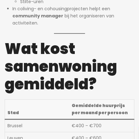
Stilte-uren
In coliving- en cohousingprojecten helpt een
community manager
bij het organiseren van
activiteiten.
Wat kost
samenwoning
gemiddeld?
Gemiddelde huurprijs
Stad
per maand per persoon
Brussel
€400 – €700
Leuven
€400 – €600