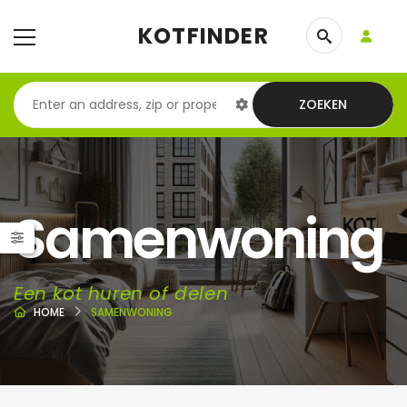
KOTFINDER
ZOEKEN
Samenwoning
Een kot huren of delen
HOME
SAMENWONING