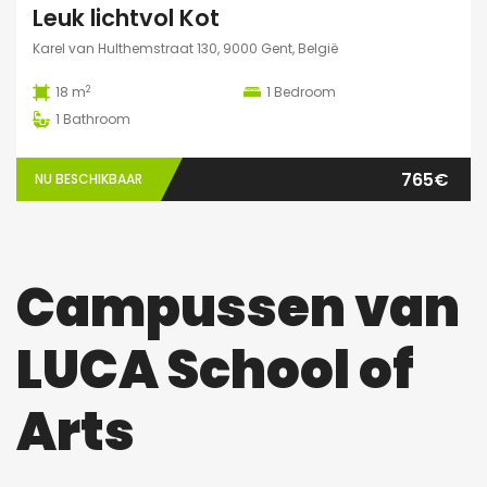
Leuk lichtvol Kot
Karel van Hulthemstraat 130, 9000 Gent, België
2
18 m
1
Bedroom
1
Bathroom
765€
NU BESCHIKBAAR
Campussen van
LUCA School of
Arts