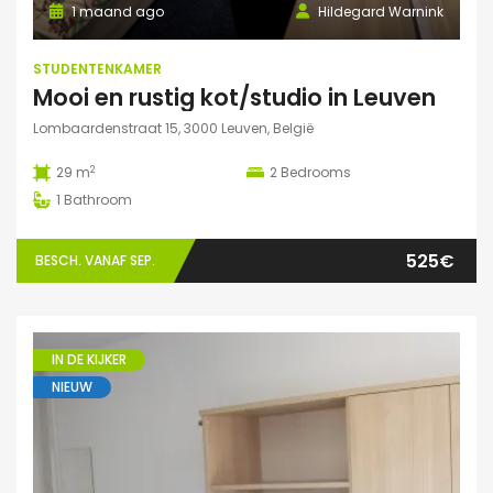
1 maand ago
Hildegard Warnink
STUDENTENKAMER
Mooi en rustig kot/studio in Leuven
Lombaardenstraat 15, 3000 Leuven, België
2
29 m
2
Bedrooms
1
Bathroom
525€
BESCH. VANAF SEP.
IN DE KIJKER
NIEUW