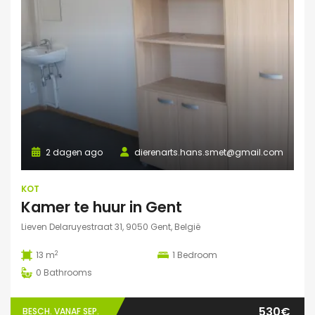
2 dagen ago
dierenarts.hans.smet@gmail.com
KOT
Kamer te huur in Gent
Lieven Delaruyestraat 31, 9050 Gent, België
2
13 m
1
Bedroom
0
Bathrooms
530€
BESCH. VANAF SEP.