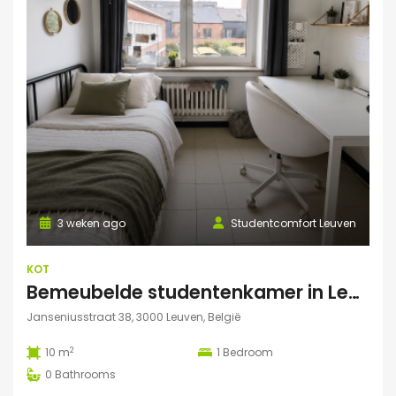
3 weken ago
Studentcomfort Leuven
KOT
Bemeubelde studentenkamer in Leuven – Regina Mundi
Janseniusstraat 38, 3000 Leuven, België
2
10 m
1
Bedroom
0
Bathrooms