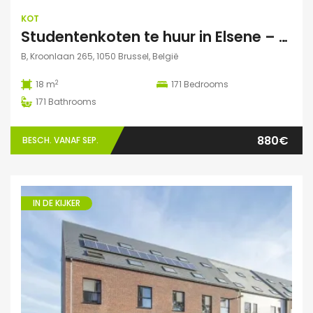
KOT
Studentenkoten te huur in Elsene – Residentie StudiX
B, Kroonlaan 265, 1050 Brussel, België
2
18 m
171
Bedrooms
171
Bathrooms
880€
BESCH. VANAF SEP.
IN DE KIJKER