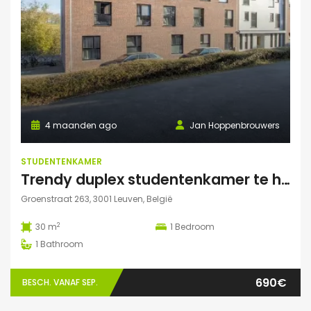
4 maanden ago
Jan Hoppenbrouwers
STUDENTENKAMER
Trendy duplex studentenkamer te huur met grote zonnige tuin, grote polyvalente ruimte (chillen, spelletjes…) en fietsenberging
Groenstraat 263, 3001 Leuven, België
2
30 m
1
Bedroom
1
Bathroom
690€
BESCH. VANAF SEP.