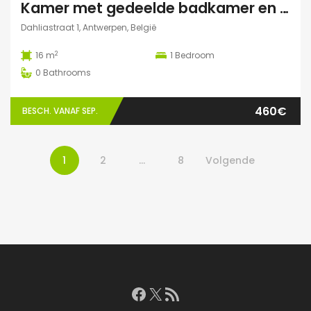
Kamer met gedeelde badkamer en keuken
Dahliastraat 1, Antwerpen, België
2
16 m
1
Bedroom
0
Bathrooms
460€
BESCH. VANAF SEP.
1
2
…
8
Volgende
Facebook
X
RSS feed