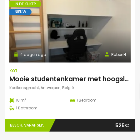
IN DE KIJKER
NIEUW
4 dagen ago
RubenH
KOT
Mooie studentenkamer met hoogslaper en grote gemeenschappelijke ruimte/terras in Campus Eilandje
Koeikensgracht, Antwerpen, België
2
18 m
1
Bedroom
1
Bathroom
525€
BESCH. VANAF SEP.