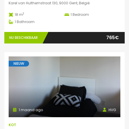
Karel van Hulthemstraat 130, 9000 Gent, België
2
18 m
1
Bedroom
1
Bathroom
765€
NU BESCHIKBAAR
NIEUW
1 maand ago
HVG
KOT