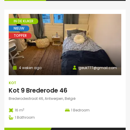
IN DE KIJKER
NIEUW
TOPPER
4 weken ago
geuk777@gmail.com
KOT
Kot 9 Brederode 46
Brederodestraat 46, Antwerpen, België
2
16 m
1
Bedroom
1
Bathroom