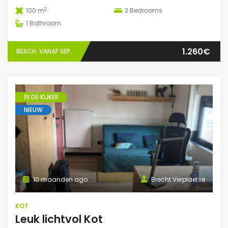
2
100 m
2
Bedrooms
1
Bathroom
1.260€
BESCH. VANAF SEP.
IN DE KIJKER
NIEUW
10 maanden ago
Brecht Verplaetse
KOT
Leuk lichtvol Kot