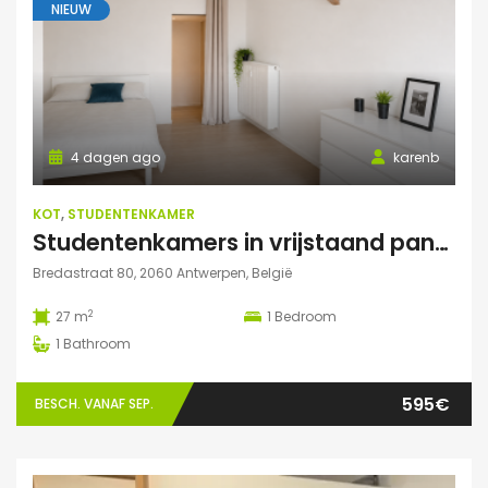
NIEUW
4 dagen ago
karenb
KOT
,
STUDENTENKAMER
Studentenkamers in vrijstaand pand ‘De Drie Snellen’.
Bredastraat 80, 2060 Antwerpen, België
2
27 m
1
Bedroom
1
Bathroom
595€
BESCH. VANAF SEP.