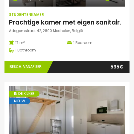
STUDENTENKAMER
Prachtige kamer met eigen sanitair.
Adegemstraat 42, 2800 Mechelen, België
2
17 m
1
Bedroom
1
Bathroom
595€
BESCH. VANAF SEP.
IN DE KIJKER
NIEUW