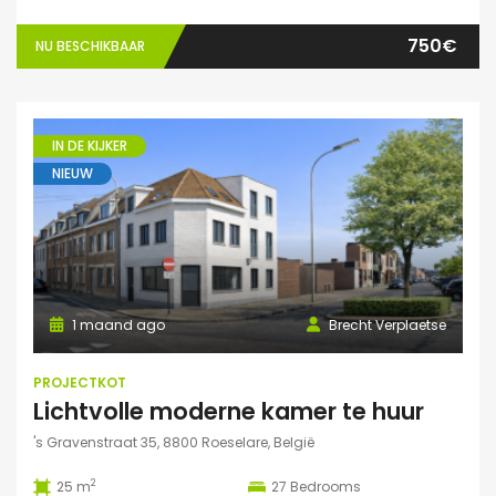
750€
NU BESCHIKBAAR
IN DE KIJKER
NIEUW
1 maand ago
Brecht Verplaetse
PROJECTKOT
Lichtvolle moderne kamer te huur
's Gravenstraat 35, 8800 Roeselare, België
2
25 m
27
Bedrooms