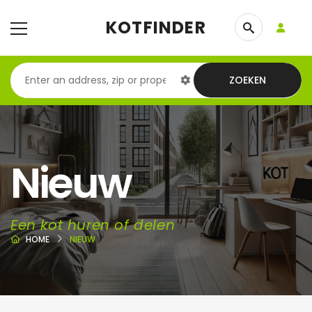
KOTFINDER
ZOEKEN
Nieuw
Een kot huren of delen
HOME
NIEUW