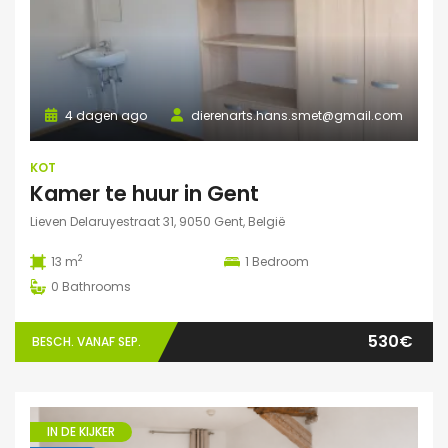
4 dagen ago
dierenarts.hans.smet@gmail.com
KOT
Kamer te huur in Gent
Lieven Delaruyestraat 31, 9050 Gent, België
2
13 m
1
Bedroom
0
Bathrooms
530€
BESCH. VANAF SEP.
IN DE KIJKER