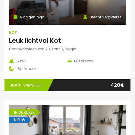
4 dagen ago
Brecht Verplaetse
KOT
Leuk lichtvol Kot
Doorniksesteenweg 70, Kortrijk, België
2
15 m
1
Bedroom
1
Bathroom
420€
BESCH. VANAF SEP.
IN DE KIJKER
NIEUW