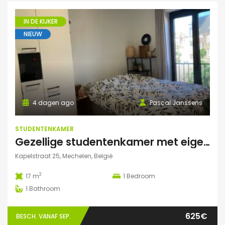
IN DE KIJKER
NIEUW
4 dagen ago
Pascal Janssens
STUDENTENKAMER
Gezellige studentenkamer met eigen badkamer in Mechelen
Kapelstraat 25, Mechelen, België
2
17 m
1
Bedroom
1
Bathroom
625€
BESCH. VANAF SEP.