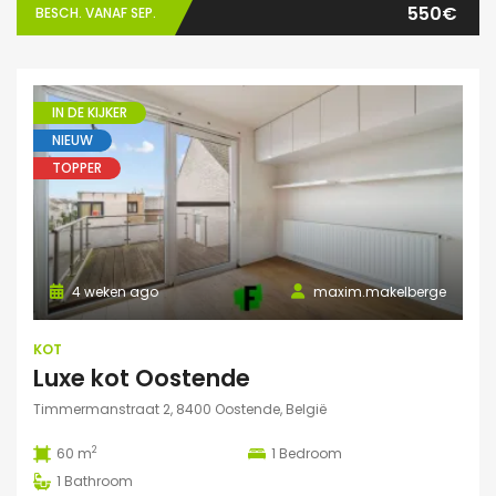
550€
BESCH. VANAF SEP.
IN DE KIJKER
NIEUW
TOPPER
4 weken ago
maxim.makelberge
KOT
Luxe kot Oostende
Timmermanstraat 2, 8400 Oostende, België
2
60 m
1
Bedroom
1
Bathroom