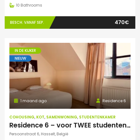
10
Bathrooms
470€
BESCH. VANAF SEP.
IN DE KIJKER
NIEUW
1 maand ago
Residence 6
COHOUSING
,
KOT
,
SAMENWONING
,
STUDENTENKAMER
Residence 6 – voor TWEE studenten: Exclusieve studentenduplex
Persoonstraat 6, Hasselt, België