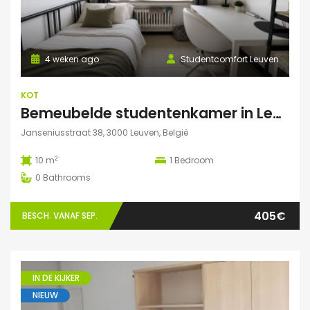
4 weken ago
Studentcomfort Leuven
KOT
Bemeubelde studentenkamer in Leuven – Regina Mundi
Janseniusstraat 38, 3000 Leuven, België
2
10 m
1
Bedroom
0
Bathrooms
405€
BESCH. VANAF SEP.
IN DE KIJKER
NIEUW