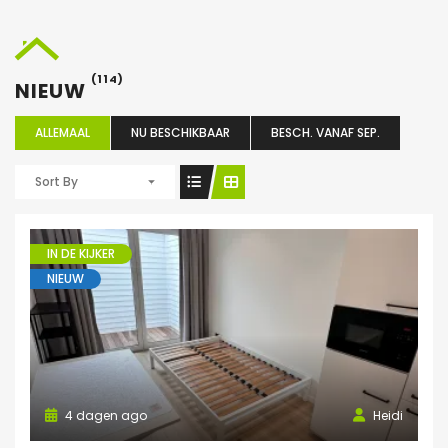
(114)
NIEUW
ALLEMAAL
NU BESCHIKBAAR
BESCH. VANAF SEP.
Sort By
IN DE KIJKER
NIEUW
4 dagen ago
Heidi