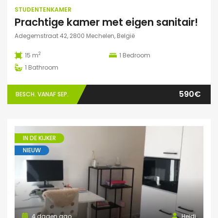
STUDENTENKAMER
Prachtige kamer met eigen sanitair!
Adegemstraat 42, 2800 Mechelen, België
2
15 m
1
Bedroom
1
Bathroom
590€
BESCH. VANAF SEP.
IN DE KIJKER
NIEUW
4 dagen ago
Heidi