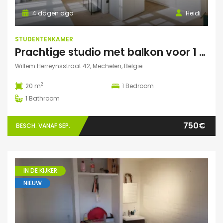
4 dagen ago
Heidi
STUDENTENKAMER
Prachtige studio met balkon voor 1 student(e)!
Willem Herreynsstraat 42, Mechelen, België
2
20 m
1
Bedroom
1
Bathroom
750€
BESCH. VANAF SEP.
IN DE KIJKER
NIEUW