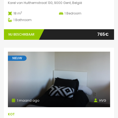
Karel van Hulthemstraat 130, 9000 Gent, België
2
18 m
1
Bedroom
1
Bathroom
765€
NU BESCHIKBAAR
NIEUW
1 maand ago
HVG
KOT