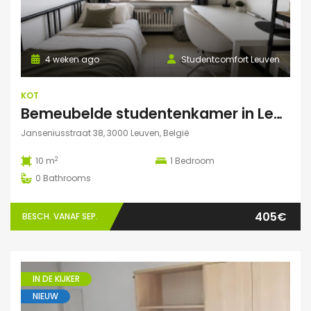
4 weken ago
Studentcomfort Leuven
KOT
Bemeubelde studentenkamer in Leuven – Regina Mundi
Janseniusstraat 38, 3000 Leuven, België
2
10 m
1
Bedroom
0
Bathrooms
405€
BESCH. VANAF SEP.
IN DE KIJKER
NIEUW