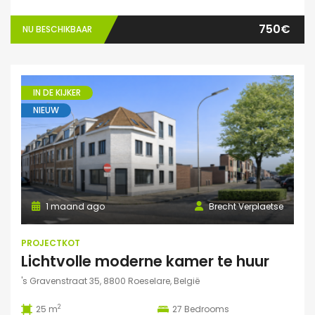
750€
NU BESCHIKBAAR
IN DE KIJKER
NIEUW
1 maand ago
Brecht Verplaetse
PROJECTKOT
Lichtvolle moderne kamer te huur
's Gravenstraat 35, 8800 Roeselare, België
2
25 m
27
Bedrooms