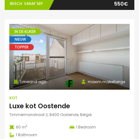
550€
BESCH. VANAF SEP.
IN DE KIJKER
NIEUW
TOPPER
1 maand ago
maxim.makelberge
KOT
Luxe kot Oostende
Timmermanstraat 2, 8400 Oostende, België
2
60 m
1
Bedroom
1
Bathroom