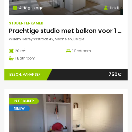
4 dagen ago
Heidi
STUDENTENKAMER
Prachtige studio met balkon voor 1 student(e)!
Willem Herreynsstraat 42, Mechelen, België
2
20 m
1
Bedroom
1
Bathroom
750€
BESCH. VANAF SEP.
IN DE KIJKER
NIEUW