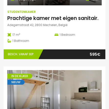
STUDENTENKAMER
Prachtige kamer met eigen sanitair.
Adegemstraat 42, 2800 Mechelen, België
2
17 m
1
Bedroom
1
Bathroom
595€
BESCH. VANAF SEP.
IN DE KIJKER
NIEUW