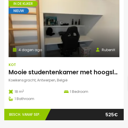
IN DE KIJKER
NIEUW
4 dagen ago
RubenH
KOT
Mooie studentenkamer met hoogslaper en grote gemeenschappelijke ruimte/terras in Campus Eilandje
Koeikensgracht, Antwerpen, België
2
18 m
1
Bedroom
1
Bathroom
525€
BESCH. VANAF SEP.