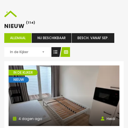
(114)
NIEUW
ALLEMAAL
NU BESCHIKBAAR
BESCH. VANAF SEP.
In de Kijker
IN DE KIJKER
NIEUW
4 dagen ago
Heidi