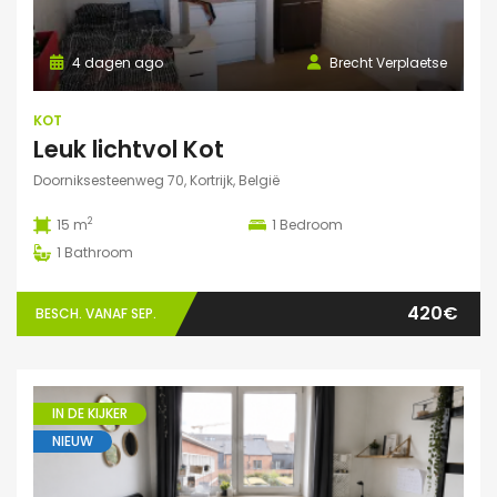
4 dagen ago
Brecht Verplaetse
KOT
Leuk lichtvol Kot
Doorniksesteenweg 70, Kortrijk, België
2
15 m
1
Bedroom
1
Bathroom
420€
BESCH. VANAF SEP.
IN DE KIJKER
NIEUW