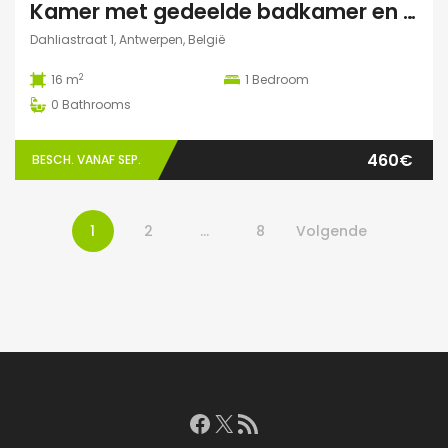
Kamer met gedeelde badkamer en keuken
Dahliastraat 1, Antwerpen, België
2
16 m
1
Bedroom
0
Bathrooms
460€
BESCH. VANAF SEP.
1
2
…
8
Volgende
Facebook
X
RSS feed