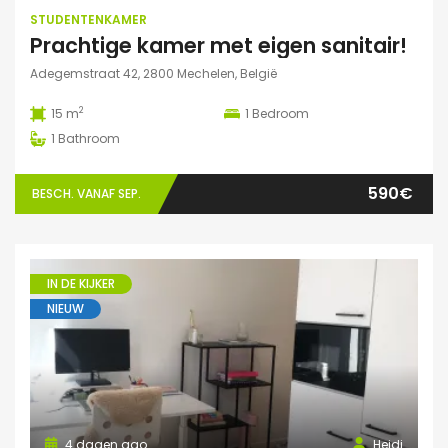
STUDENTENKAMER
Prachtige kamer met eigen sanitair!
Adegemstraat 42, 2800 Mechelen, België
2
15 m
1
Bedroom
1
Bathroom
590€
BESCH. VANAF SEP.
IN DE KIJKER
NIEUW
4 dagen ago
Heidi