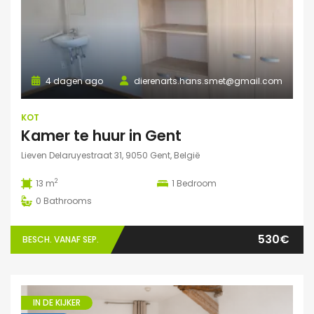
4 dagen ago
dierenarts.hans.smet@gmail.com
KOT
Kamer te huur in Gent
Lieven Delaruyestraat 31, 9050 Gent, België
2
13 m
1
Bedroom
0
Bathrooms
530€
BESCH. VANAF SEP.
IN DE KIJKER