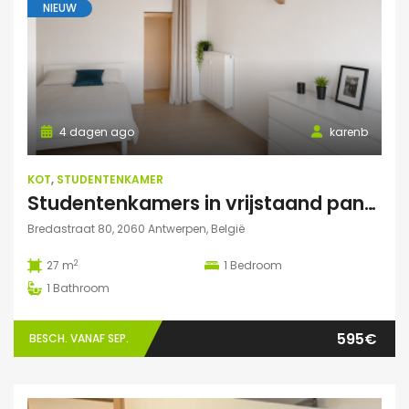
NIEUW
4 dagen ago
karenb
KOT
,
STUDENTENKAMER
Studentenkamers in vrijstaand pand ‘De Drie Snellen’.
Bredastraat 80, 2060 Antwerpen, België
2
27 m
1
Bedroom
1
Bathroom
595€
BESCH. VANAF SEP.