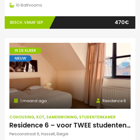
10
Bathrooms
470€
BESCH. VANAF SEP.
IN DE KIJKER
NIEUW
1 maand ago
Residence 6
COHOUSING
,
KOT
,
SAMENWONING
,
STUDENTENKAMER
Residence 6 – voor TWEE studenten: Exclusieve studentenduplex
Persoonstraat 6, Hasselt, België