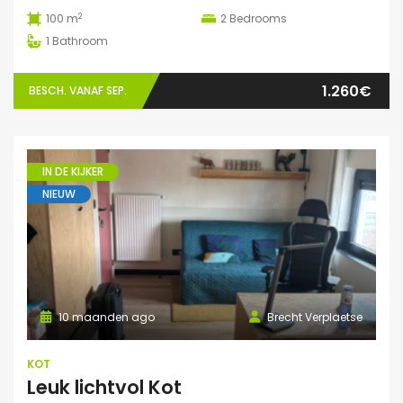
2
100 m
2
Bedrooms
1
Bathroom
1.260€
BESCH. VANAF SEP.
IN DE KIJKER
NIEUW
10 maanden ago
Brecht Verplaetse
KOT
Leuk lichtvol Kot