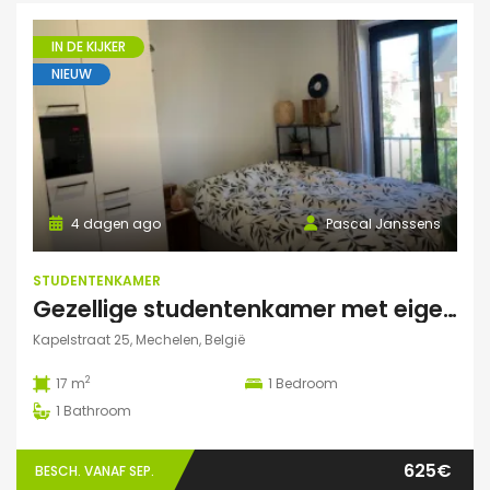
IN DE KIJKER
NIEUW
4 dagen ago
Pascal Janssens
STUDENTENKAMER
Gezellige studentenkamer met eigen badkamer in Mechelen
Kapelstraat 25, Mechelen, België
2
17 m
1
Bedroom
1
Bathroom
625€
BESCH. VANAF SEP.