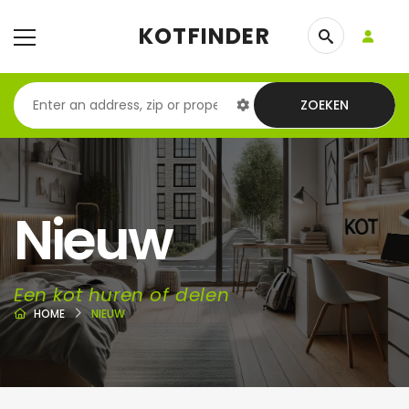
KOTFINDER
ZOEKEN
Nieuw
Een kot huren of delen
HOME
NIEUW