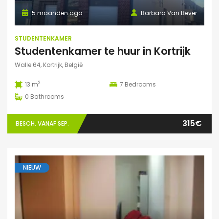
5 maanden ago
Barbara Van Bever
STUDENTENKAMER
Studentenkamer te huur in Kortrijk
Walle 64, Kortrijk, België
2
13 m
7
Bedrooms
0
Bathrooms
315€
BESCH. VANAF SEP.
NIEUW