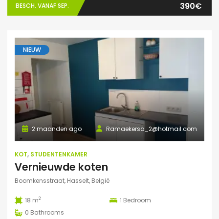
390€
BESCH. VANAF SEP.
NIEUW
2 maanden ago
Ramaekersa_2@hotmail.com
KOT
,
STUDENTENKAMER
Vernieuwde koten
Boomkensstraat, Hasselt, België
2
18 m
1
Bedroom
0
Bathrooms