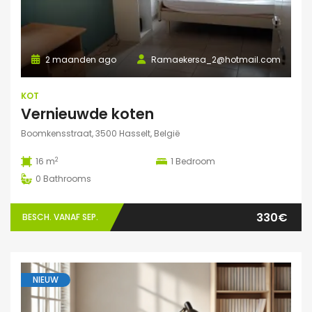
2 maanden ago
Ramaekersa_2@hotmail.com
KOT
Vernieuwde koten
Boomkensstraat, 3500 Hasselt, België
2
16 m
1
Bedroom
0
Bathrooms
330€
BESCH. VANAF SEP.
NIEUW