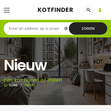
KOTFINDER
ZOEKEN
Nieuw
Een kot huren of delen
HOME
NIEUW