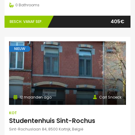
0
Bathrooms
405€
BESCH. VANAF SEP.
NIEUW
12 maanden ago
Carl Snoeck
KOT
Studentenhuis Sint-Rochus
Sint-Rochuslaan 84, 8500 Kortrijk, België