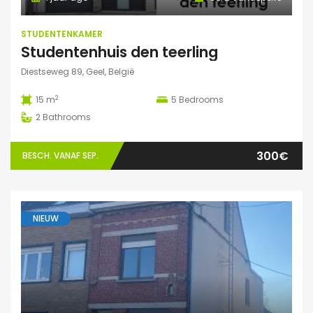
STUDENTENKAMER
Studentenhuis den teerling
Diestseweg 89, Geel, België
2
15 m
5
Bedrooms
2
Bathrooms
300€
BESCH. VANAF SEP.
NIEUW