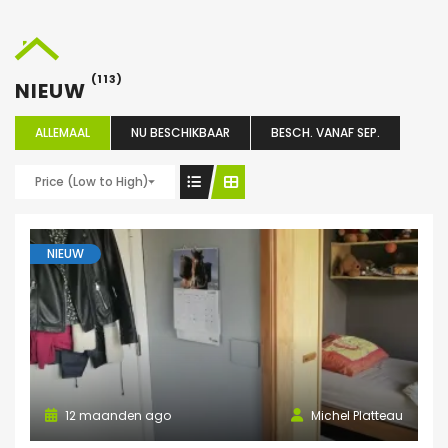
(113)
NIEUW
ALLEMAAL
NU BESCHIKBAAR
BESCH. VANAF SEP.
Price (Low to High)
NIEUW
12 maanden ago
Michel Platteau