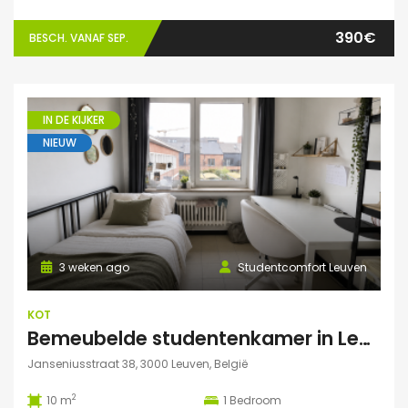
390€
BESCH. VANAF SEP.
IN DE KIJKER
NIEUW
3 weken ago
Studentcomfort Leuven
KOT
Bemeubelde studentenkamer in Leuven – Regina Mundi
Janseniusstraat 38, 3000 Leuven, België
2
10 m
1
Bedroom