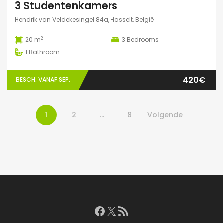
3 Studentenkamers
Hendrik van Veldekesingel 84a, Hasselt, België
2
20 m
3
Bedrooms
1
Bathroom
420€
BESCH. VANAF SEP.
1
2
…
8
Volgende
Facebook
X
RSS feed