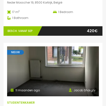
Neder Mosscher 19, 8500 Kortrijk, België
2
17 m
1
Bedroom
1
Bathroom
420€
BESCH. VANAF SEP.
NIEUW
11 maanden ago
Jacob Sharghi
STUDENTENKAMER