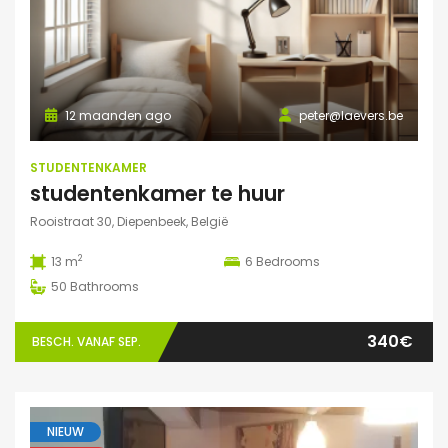
12 maanden ago
peter@laevers.be
STUDENTENKAMER
studentenkamer te huur
Rooistraat 30, Diepenbeek, België
2
13 m
6
Bedrooms
50
Bathrooms
340€
BESCH. VANAF SEP.
NIEUW