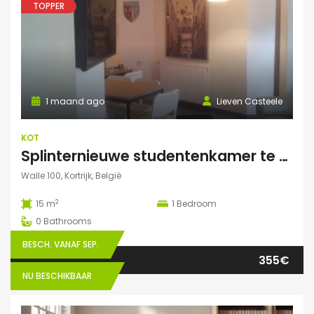
TOPPER
1 maand ago
Lieven Casteele
KOT
Splinternieuwe studentenkamer te huur in authentiek herenhuis
Walle 100, Kortrijk, België
2
15 m
1
Bedroom
0
Bathrooms
BESCH. VANAF SEP.
355€
NU BESCHIKBAAR