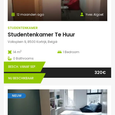
12 maanden ago
Yves Algoet
STUDENTENKAMER
Studentenkamer Te Huur
Volksplein 9, 8500 Kortrijk, België
2
14 m
1
Bedroom
0
Bathrooms
BESCH. VANAF SEP.
320€
NU BESCHIKBAAR
NIEUW