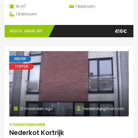
2
16 m
1
Bedroom
1
Bathroom
416€
BESCH. VANAF SEP.
NIEUW
TOPPER
12 maanden ago
nederkot@gmail.com
STUDENTENKAMER
Nederkot Kortrijk