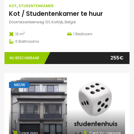
KOT
,
STUDENTENKAMER
Kot / Studentenkamer te huur
Doorniksesteenweg 101, Kortrijk, België
2
13 m
1
Bedroom
0
Bathrooms
255€
NU BESCHIKBAAR
NIEUW
1 jaar ago
Gerd Vandeperre