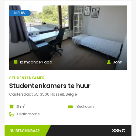
NIEUW
12 maanden ago
John
STUDENTENKAMER
Studentenkamers te huur
Casterstraat 55, 3500 Hasselt, België
2
16 m
1
Bedroom
0
Bathrooms
385€
NU BESCHIKBAAR