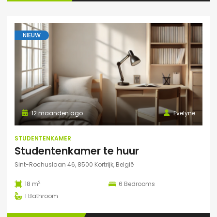
NIEUW
12 maanden ago
Evelyne
STUDENTENKAMER
Studentenkamer te huur
Sint-Rochuslaan 46, 8500 Kortrijk, België
2
18 m
6
Bedrooms
1
Bathroom