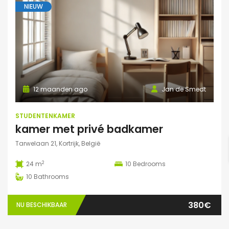
NIEUW
12 maanden ago
Jan de Smedt
STUDENTENKAMER
kamer met privé badkamer
Tarwelaan 21, Kortrijk, België
2
24 m
10
Bedrooms
10
Bathrooms
380€
NU BESCHIKBAAR