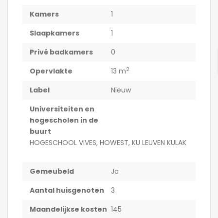
Kamers
1
Slaapkamers
1
Privé badkamers
0
2
Opervlakte
13 m
Label
Nieuw
Universiteiten en
hogescholen in de
buurt
HOGESCHOOL VIVES, HOWEST, KU LEUVEN KULAK
Gemeubeld
Ja
Aantal huisgenoten
3
Maandelijkse kosten
145