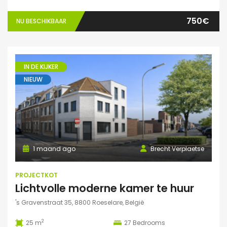
750€
NU BESCHIKBAAR
IN DE KIJKER
NIEUW
1 maand ago
Brecht Verplaetse
PROJECTKOT
Lichtvolle moderne kamer te huur
's Gravenstraat 35, 8800 Roeselare, België
2
25 m
27
Bedrooms