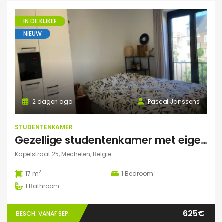
IN DE KIJKER
NIEUW
2 dagen ago
Pascal Janssens
STUDENTENKAMER
Gezellige studentenkamer met eigen badkamer in Mechelen
Kapelstraat 25, Mechelen, België
2
17 m
1
Bedroom
1
Bathroom
625€
BESCH. VANAF SEP.