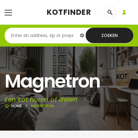
KOTFINDER
ZOEKEN
Magnetron
Een kot huren of delen
HOME
MAGNETRON