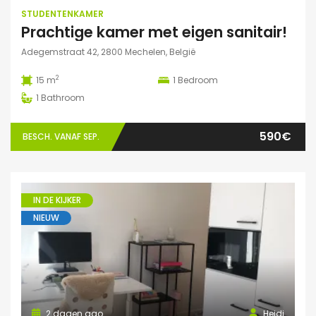
STUDENTENKAMER
Prachtige kamer met eigen sanitair!
Adegemstraat 42, 2800 Mechelen, België
2
15 m
1
Bedroom
1
Bathroom
590€
BESCH. VANAF SEP.
IN DE KIJKER
NIEUW
2 dagen ago
Heidi