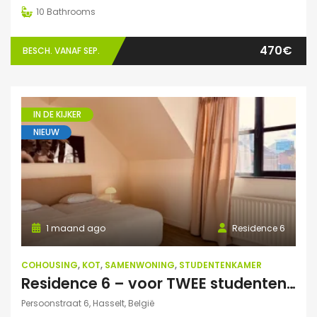
10
Bathrooms
470€
BESCH. VANAF SEP.
IN DE KIJKER
NIEUW
1 maand ago
Residence 6
COHOUSING
,
KOT
,
SAMENWONING
,
STUDENTENKAMER
Residence 6 – voor TWEE studenten: Exclusieve studentenduplex
Persoonstraat 6, Hasselt, België