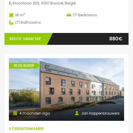
B, Kroonlaan 265, 1050 Brussel, België
2
18 m
171
Bedrooms
171
Bathrooms
880€
BESCH. VANAF SEP.
IN DE KIJKER
4 maanden ago
Jan Hoppenbrouwers
STUDENTENKAMER