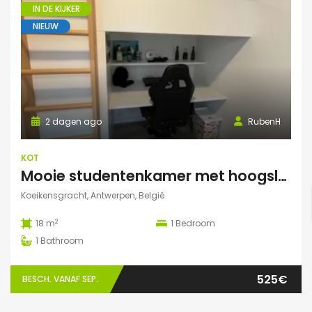
IN DE KIJKER
NIEUW
2 dagen ago
RubenH
KOT
Mooie studentenkamer met hoogslaper en grote gemeenschappelijke ruimte/terras in Campus Eilandje
Koeikensgracht, Antwerpen, België
2
18 m
1
Bedroom
1
Bathroom
525€
BESCH. VANAF SEP.