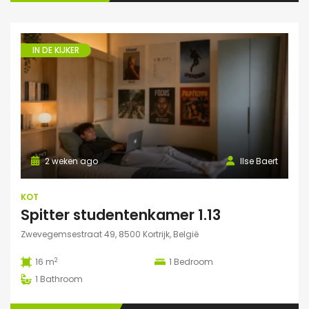
IN DE KIJKER
2 weken ago
Ilse Baert
KOT
Spitter studentenkamer 1.13
Zwevegemsestraat 49, 8500 Kortrijk, België
2
16 m
1
Bedroom
1
Bathroom