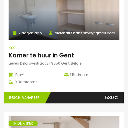
2 dagen ago
dierenarts.hans.smet@gmail.com
KOT
Kamer te huur in Gent
Lieven Delaruyestraat 31, 9050 Gent, België
2
13 m
1
Bedroom
0
Bathrooms
530€
BESCH. VANAF SEP.
IN DE KIJKER