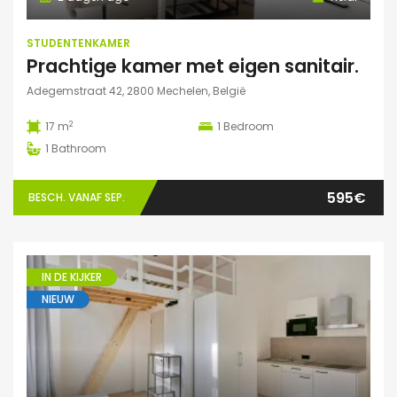
STUDENTENKAMER
Prachtige kamer met eigen sanitair.
Adegemstraat 42, 2800 Mechelen, België
2
17 m
1
Bedroom
1
Bathroom
595€
BESCH. VANAF SEP.
IN DE KIJKER
NIEUW