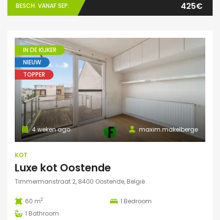
425€
BESCH. VANAF SEP.
IN DE KIJKER
NIEUW
TOPPER
4 weken ago
maxim.makelberge
KOT
Luxe kot Oostende
Timmermanstraat 2, 8400 Oostende, België
2
60 m
1
Bedroom
1
Bathroom