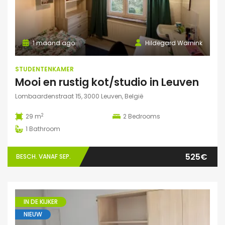
1 maand ago
Hildegard Warnink
STUDENTENKAMER
Mooi en rustig kot/studio in Leuven
Lombaardenstraat 15, 3000 Leuven, België
2
29 m
2
Bedrooms
1
Bathroom
525€
BESCH. VANAF SEP.
IN DE KIJKER
NIEUW