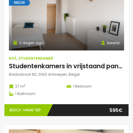
NIEUW
2 dagen ago
karenb
KOT
,
STUDENTENKAMER
Studentenkamers in vrijstaand pand ‘De Drie Snellen’.
Bredastraat 80, 2060 Antwerpen, België
2
27 m
1
Bedroom
1
Bathroom
595€
BESCH. VANAF SEP.