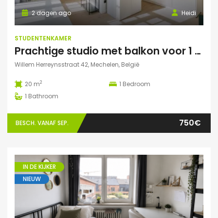
2 dagen ago
Heidi
STUDENTENKAMER
Prachtige studio met balkon voor 1 student(e)!
Willem Herreynsstraat 42, Mechelen, België
2
20 m
1
Bedroom
1
Bathroom
750€
BESCH. VANAF SEP.
IN DE KIJKER
NIEUW