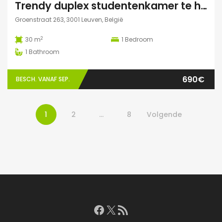
Trendy duplex studentenkamer te huur met grote zonnige tuin, grote polyvalente ruimte (chillen, spelletjes…) en fietsenberging
Groenstraat 263, 3001 Leuven, België
2
30 m
1
Bedroom
1
Bathroom
690€
BESCH. VANAF SEP.
1
2
…
8
Volgende
Facebook
X
RSS feed