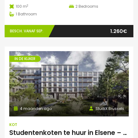
2
100 m
2
Bedrooms
1
Bathroom
1.260€
BESCH. VANAF SEP.
IN DE KIJKER
4 maanden ago
StudiX Brussels
KOT
Studentenkoten te huur in Elsene – Residentie StudiX