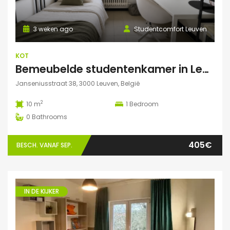
3 weken ago
Studentcomfort Leuven
KOT
Bemeubelde studentenkamer in Leuven – Regina Mundi
Janseniusstraat 38, 3000 Leuven, België
2
10 m
1
Bedroom
0
Bathrooms
405€
BESCH. VANAF SEP.
IN DE KIJKER