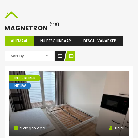
(110)
MAGNETRON
ALLEMAAL
NU BESCHIKBAAR
BESCH. VANAF SEP.
Sort By
IN DE KIJKER
NIEUW
2 dagen ago
Heidi