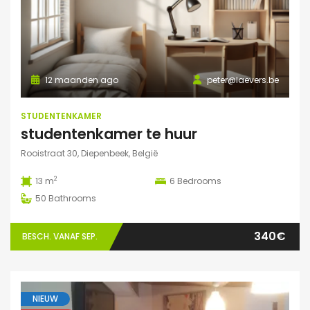
12 maanden ago
peter@laevers.be
STUDENTENKAMER
studentenkamer te huur
Rooistraat 30, Diepenbeek, België
2
13 m
6
Bedrooms
50
Bathrooms
340€
BESCH. VANAF SEP.
NIEUW