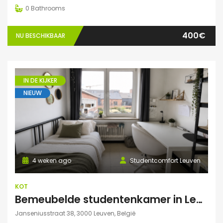
0
Bathrooms
400€
NU BESCHIKBAAR
IN DE KIJKER
NIEUW
4 weken ago
Studentcomfort Leuven
KOT
Bemeubelde studentenkamer in Leuven – Regina Mundi
Janseniusstraat 38, 3000 Leuven, België