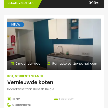
390€
BESCH. VANAF SEP.
NIEUW
2 maanden ago
Ramaekersa_2@hotmail.com
KOT
,
STUDENTENKAMER
Vernieuwde koten
Boomkensstraat, Hasselt, België
2
18 m
1
Bedroom
0
Bathrooms