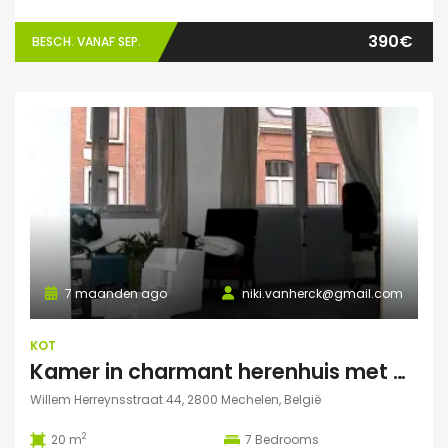
390€
BESCH. VANAF SEP.
7 maanden ago
niki.vanherck@gmail.com
KOT
Kamer in charmant herenhuis met grote zonnige tuin
Willem Herreynsstraat 44, 2800 Mechelen, België
2
20 m
7
Bedrooms