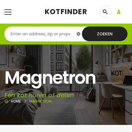
KOTFINDER
ZOEKEN
Magnetron
Een kot huren of delen
HOME
MAGNETRON