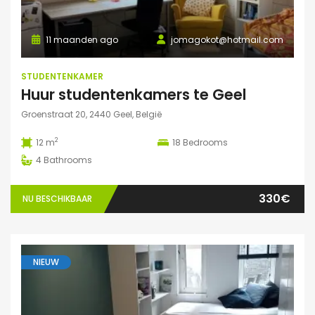
11 maanden ago
jomagokot@hotmail.com
STUDENTENKAMER
Huur studentenkamers te Geel
Groenstraat 20, 2440 Geel, België
2
12 m
18
Bedrooms
4
Bathrooms
330€
NU BESCHIKBAAR
NIEUW