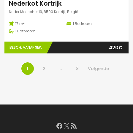
Nederkot Kortrijk
Neder Mosscher 19, 8500 Kortrijk, België
2
17 m
1
Bedroom
1
Bathroom
420€
BESCH. VANAF SEP.
1
2
…
8
Volgende
Facebook
X
RSS feed