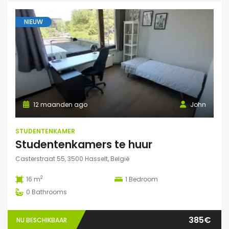
NIEUW
12 maanden ago
John
STUDENTENKAMER
Studentenkamers te huur
Casterstraat 55, 3500 Hasselt, België
2
16 m
1
Bedroom
0
Bathrooms
385€
NU BESCHIKBAAR