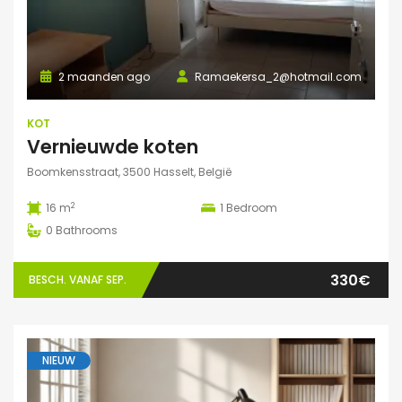
2 maanden ago
Ramaekersa_2@hotmail.com
KOT
Vernieuwde koten
Boomkensstraat, 3500 Hasselt, België
2
16 m
1
Bedroom
0
Bathrooms
330€
BESCH. VANAF SEP.
NIEUW