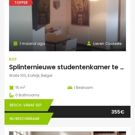
TOPPER
1 maand ago
Lieven Casteele
KOT
Splinternieuwe studentenkamer te huur in authentiek herenhuis
Walle 100, Kortrijk, België
2
15 m
1
Bedroom
0
Bathrooms
BESCH. VANAF SEP.
355€
NU BESCHIKBAAR