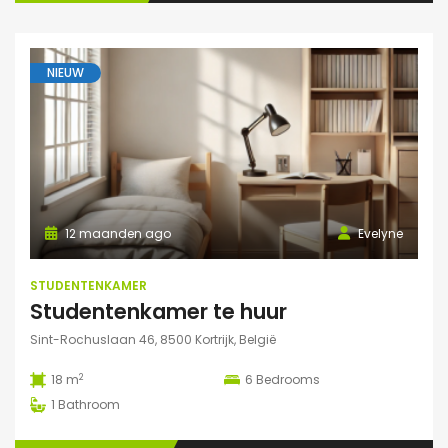
NIEUW
12 maanden ago
Evelyne
STUDENTENKAMER
Studentenkamer te huur
Sint-Rochuslaan 46, 8500 Kortrijk, België
2
18 m
6
Bedrooms
1
Bathroom