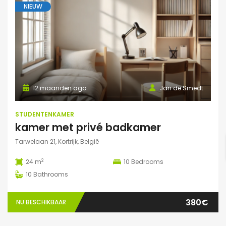
NIEUW
12 maanden ago
Jan de Smedt
STUDENTENKAMER
kamer met privé badkamer
Tarwelaan 21, Kortrijk, België
2
24 m
10
Bedrooms
10
Bathrooms
380€
NU BESCHIKBAAR