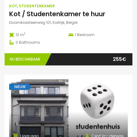
KOT
,
STUDENTENKAMER
Kot / Studentenkamer te huur
Doorniksesteenweg 101, Kortrijk, België
2
13 m
1
Bedroom
0
Bathrooms
255€
NU BESCHIKBAAR
NIEUW
1 jaar ago
Gerd Vandeperre