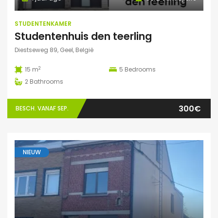
STUDENTENKAMER
Studentenhuis den teerling
Diestseweg 89, Geel, België
2
15 m
5
Bedrooms
2
Bathrooms
300€
BESCH. VANAF SEP.
NIEUW