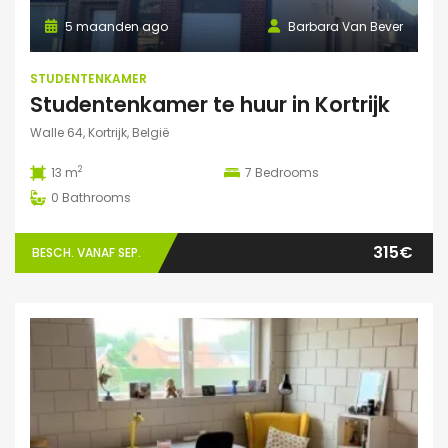
5 maanden ago
Barbara Van Bever
STUDENTENKAMER
Studentenkamer te huur in Kortrijk
Walle 64, Kortrijk, België
2
13 m
7
Bedrooms
0
Bathrooms
315€
BESCH. VANAF SEP.