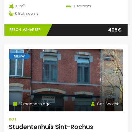
2
10 m
1
Bedroom
0
Bathrooms
405€
BESCH. VANAF SEP.
NIEUW
12 maanden ago
Carl Snoeck
KOT
Studentenhuis Sint-Rochus