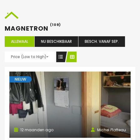
(109)
MAGNETRON
ALLEMAAL
NU BESCHIKBAAR
BESCH. VANAF SEP.
Price (Low to High)
NIEUW
12 maanden ago
Michel Platteau