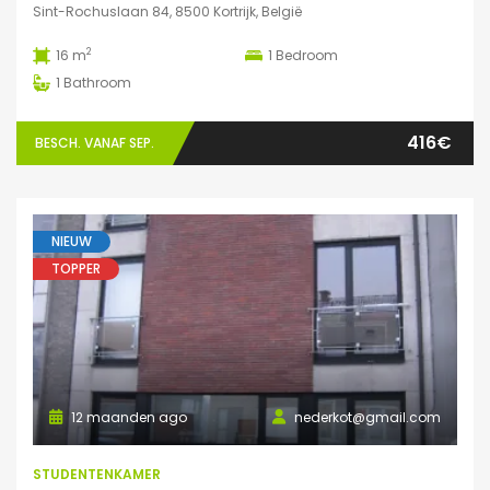
Sint-Rochuslaan 84, 8500 Kortrijk, België
2
16 m
1
Bedroom
1
Bathroom
416€
BESCH. VANAF SEP.
NIEUW
TOPPER
12 maanden ago
nederkot@gmail.com
STUDENTENKAMER