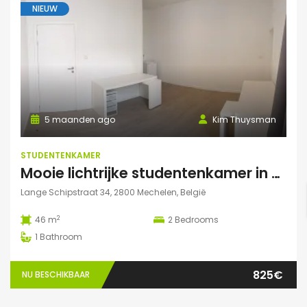
NIEUW
5 maanden ago
Kim Thuysman
STUDENTENKAMER
Mooie lichtrijke studentenkamer in hartje Mechelen! (46m2, 2 pers mogelijk)
Lange Schipstraat 34, 2800 Mechelen, België
2
46 m
2
Bedrooms
1
Bathroom
825€
NU BESCHIKBAAR