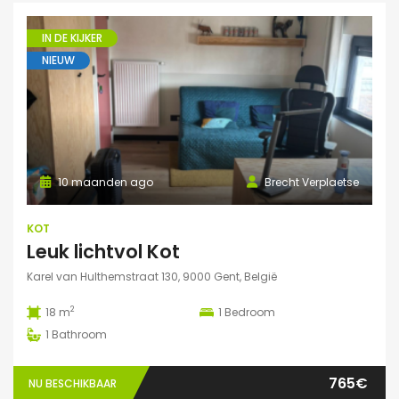
IN DE KIJKER
NIEUW
10 maanden ago
Brecht Verplaetse
KOT
Leuk lichtvol Kot
Karel van Hulthemstraat 130, 9000 Gent, België
2
18 m
1
Bedroom
1
Bathroom
765€
NU BESCHIKBAAR