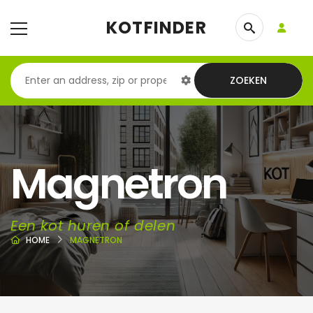
KOTFINDER
ZOEKEN
Magnetron
Een kot huren of delen
HOME
MAGNETRON