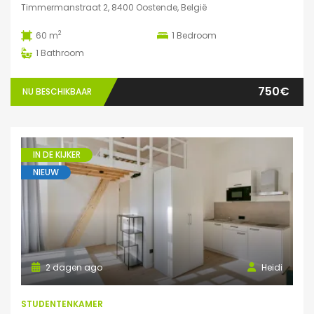
Timmermanstraat 2, 8400 Oostende, België
2
60 m
1
Bedroom
1
Bathroom
750€
NU BESCHIKBAAR
IN DE KIJKER
NIEUW
2 dagen ago
Heidi
STUDENTENKAMER