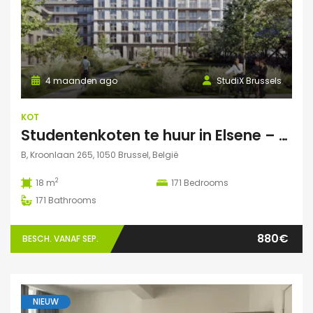
4 maanden ago
StudiX Brussels
KOT
Studentenkoten te huur in Elsene – Residentie StudiX
B, Kroonlaan 265, 1050 Brussel, België
2
18 m
171
Bedrooms
171
Bathrooms
880€
BESCH. VANAF SEP.
NIEUW