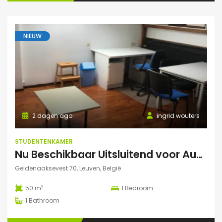
NIEUW
2 dagen ago
ingrid wouters
STUDENTENKAMER
Nu Beschikbaar Uitsluitend voor Augustus 2026 in Leuven Studio
Geldenaaksevest 70, Leuven, België
2
50 m
1
Bedroom
1
Bathroom