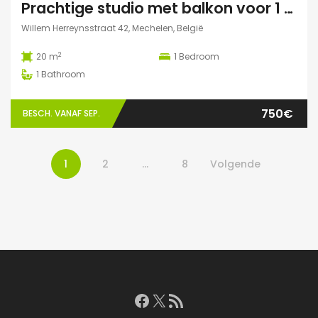
Prachtige studio met balkon voor 1 student(e)!
Willem Herreynsstraat 42, Mechelen, België
2
20 m
1
Bedroom
1
Bathroom
750€
BESCH. VANAF SEP.
1
2
…
8
Volgende
Facebook
X
RSS feed