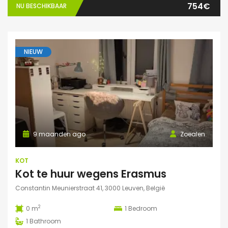
754€
NU BESCHIKBAAR
NIEUW
9 maanden ago
Zoealen
KOT
Kot te huur wegens Erasmus
Constantin Meunierstraat 41, 3000 Leuven, België
2
0 m
1
Bedroom
1
Bathroom