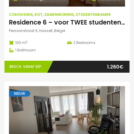
COHOUSING
,
KOT
,
SAMENWONING
,
STUDENTENKAMER
Residence 6 – voor TWEE studenten: Exclusieve studentenduplex
Persoonstraat 6, Hasselt, België
2
100 m
2
Bedrooms
1
Bathroom
1.260€
BESCH. VANAF SEP.
NIEUW