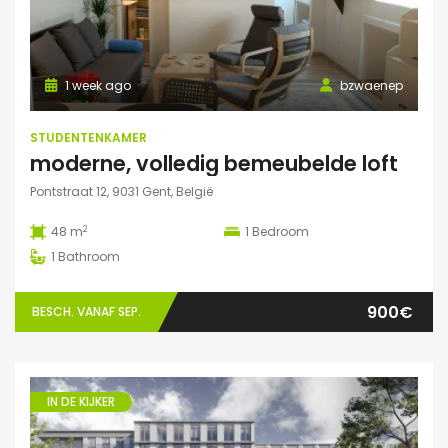
1 week ago
bzwaenep
STUDENTENKAMER
moderne, volledig bemeubelde loft
Pontstraat 12, 9031 Gent, België
2
48 m
1
Bedroom
1
Bathroom
900€
BESCH. VANAF SEP.
IN DE KIJKER