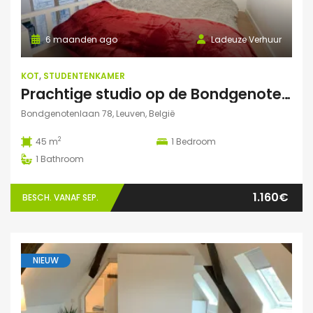
6 maanden ago
Ladeuze Verhuur
KOT
,
STUDENTENKAMER
Prachtige studio op de Bondgenotenlaan
Bondgenotenlaan 78, Leuven, België
2
45 m
1
Bedroom
1
Bathroom
1.160€
BESCH. VANAF SEP.
NIEUW