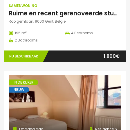
SAMENWONING
Ruime en recent gerenoveerde studentenwoning op toplocatie in Gent
Rooigemlaan, 9000 Gent, België
2
195 m
4
Bedrooms
2
Bathrooms
1.800€
NU BESCHIKBAAR
IN DE KIJKER
NIEUW
1 maand ago
Residence 6