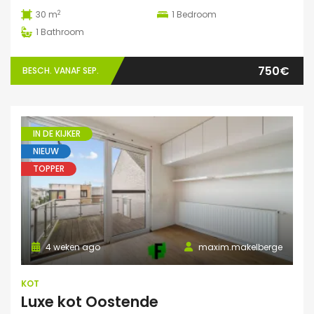
2
30 m
1
Bedroom
1
Bathroom
750€
BESCH. VANAF SEP.
IN DE KIJKER
NIEUW
TOPPER
4 weken ago
maxim.makelberge
KOT
Luxe kot Oostende