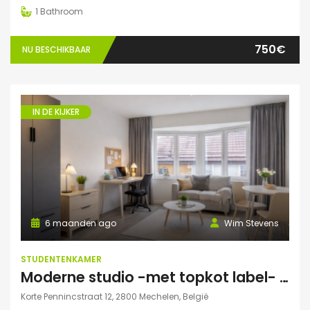
1
Bathroom
750€
NU BESCHIKBAAR
IN DE KIJKER
6 maanden ago
Wim Stevens
STUDENTENKAMER
Moderne studio -met topkot label- te huur gelegen in hartje Mechelen
Korte Pennincstraat 12, 2800 Mechelen, België