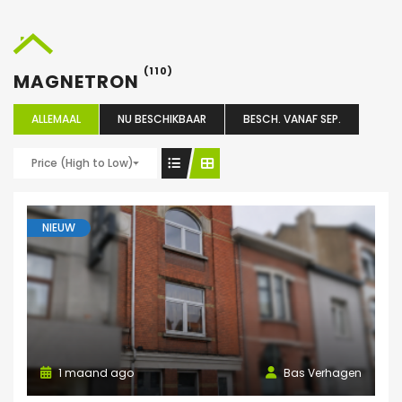
(110)
MAGNETRON
ALLEMAAL
NU BESCHIKBAAR
BESCH. VANAF SEP.
Price (High to Low)
NIEUW
1 maand ago
Bas Verhagen