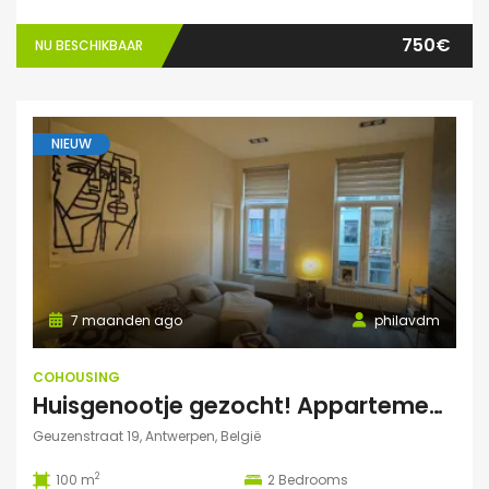
750€
NU BESCHIKBAAR
NIEUW
7 maanden ago
philavdm
COHOUSING
Huisgenootje gezocht! Appartement aan het Marnixplein, Antwerpen Zuid
Geuzenstraat 19, Antwerpen, België
2
100 m
2
Bedrooms