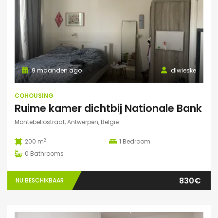
9 maanden ago
dlwieske
COHOUSING
Ruime kamer dichtbij Nationale Bank
Montebellostraat, Antwerpen, België
2
200 m
1
Bedroom
0
Bathrooms
830€
NU BESCHIKBAAR