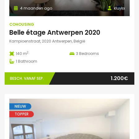
4 maanden ago
kluykx
COHOUSING
Belle étage Antwerpen 2020
Kampioenstraat, 2020 Antwerpen, België
2
140 m
3
Bedrooms
1
Bathroom
1.200€
BESCH. VANAF SEP.
NIEUW
TOPPER