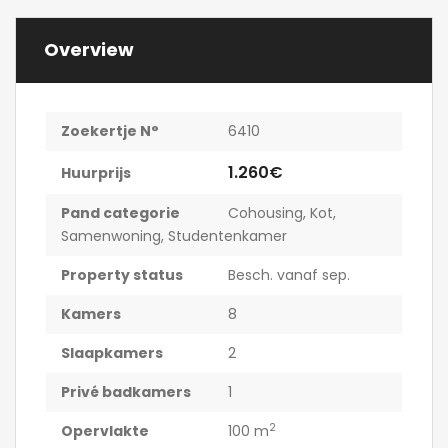
Overview
Zoekertje N°
6410
1.260€
Huurprijs
Pand categorie
Cohousing
,
Kot
,
Samenwoning
,
Studentenkamer
Property status
Besch. vanaf sep.
Kamers
8
Slaapkamers
2
Privé badkamers
1
2
Opervlakte
100 m