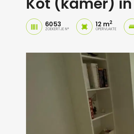
Kot (kamer) in
2
6053
12 m
ZOEKERTJE N°
OPERVLAKTE