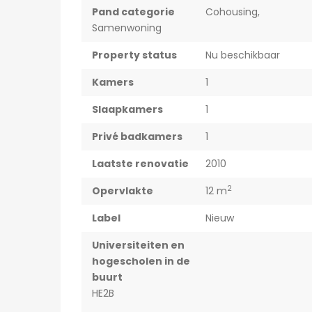
Pand categorie
Cohousing
,
Samenwoning
Property status
Nu beschikbaar
Kamers
1
Slaapkamers
1
Privé badkamers
1
Laatste renovatie
2010
2
Opervlakte
12 m
Label
Nieuw
Universiteiten en
hogescholen in de
buurt
HE2B