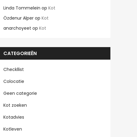
Linda Tommelein
op
Kot
Özdenur Alper
op
Kot
anarchoyeet
op
Kot
CATEGORIEËN
Checkllist
Colocatie
Geen categorie
Kot zoeken
Kotadvies
Kotleven