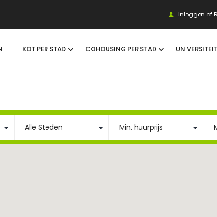
Inloggen of R
N
KOT PER STAD
COHOUSING PER STAD
UNIVERSITEI