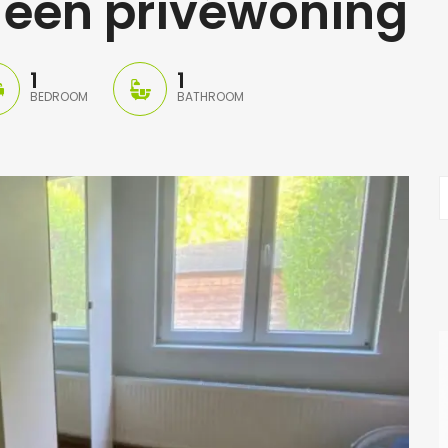
 een privéwoning
1
1
BEDROOM
BATHROOM