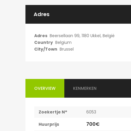
750€
Adres
Willem Herreynsstraat 42, Mechel
Adres
Beersellaan 99, 1180 Ukkel, België
Country
Belgium
City/Town
Brussel
OVERVIEW
KENMERKEN
Zoekertje N°
6053
700€
Huurprijs