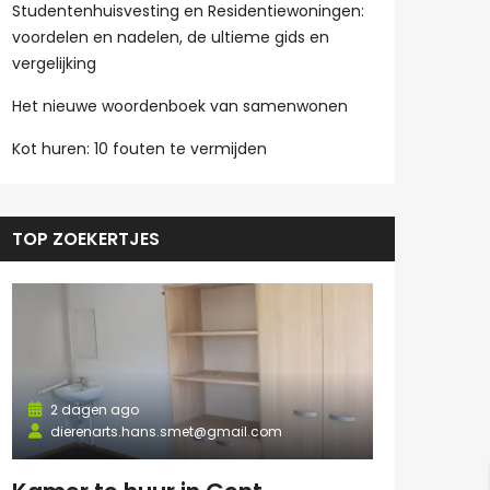
Studentenhuisvesting en Residentiewoningen:
voordelen en nadelen, de ultieme gids en
vergelijking
Het nieuwe woordenboek van samenwonen
Kot huren: 10 fouten te vermijden
TOP ZOEKERTJES
2 dagen ago
dierenarts.hans.smet@gmail.com
2 dagen a