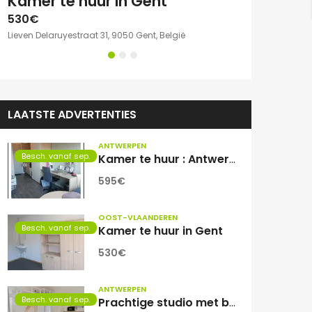
e kamer met eigen sanitair.
Kamer te huur in Gent
530€
750€
Lieven Delaruyestraat 31, 9050 Gent, België
Willem Herreynsst
LAATSTE ADVERTENTIES
ANTWERPEN
Besch. vanaf sep.
Kamer te huur : Antwerpen Zuid
595€
OOST-VLAANDEREN
Besch. vanaf sep.
Kamer te huur in Gent
530€
ANTWERPEN
Besch. vanaf sep.
Prachtige studio met balkon voor 1 student(e)!