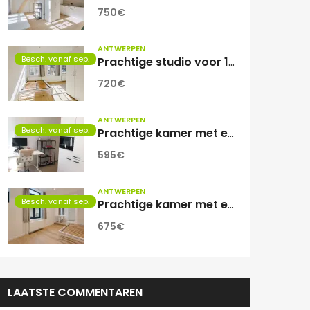
750€
ANTWERPEN
Besch. vanaf sep.
Prachtige studio voor 1 student(e)
720€
ANTWERPEN
Besch. vanaf sep.
Prachtige kamer met eigen sanitair.
595€
ANTWERPEN
Besch. vanaf sep.
Prachtige kamer met eigen sanitair!
675€
LAATSTE COMMENTAREN