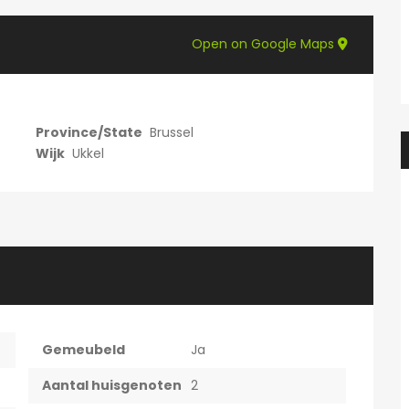
Prachtige studio met balkon voor 1 student(e)!
Prachtig
595€
Open on Google Maps
en, België
Adegemstraat 42, 2800 Mechelen, België
Province/State
Brussel
Wijk
Ukkel
Gemeubeld
Ja
Aantal huisgenoten
2