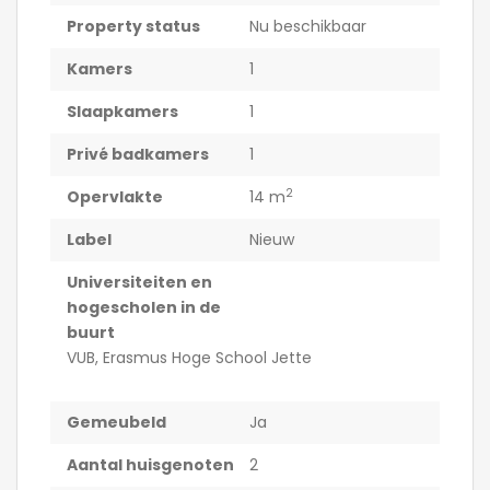
Property status
Nu beschikbaar
Kamers
1
Slaapkamers
1
Privé badkamers
1
2
Opervlakte
14 m
Label
Nieuw
Universiteiten en
hogescholen in de
buurt
VUB, Erasmus Hoge School Jette
Gemeubeld
Ja
Aantal huisgenoten
2