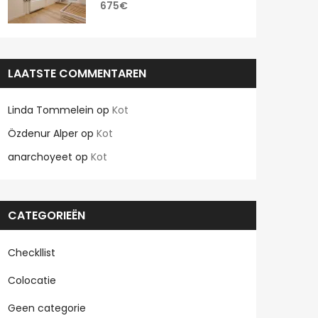
675€
LAATSTE COMMENTAREN
Linda Tommelein
op
Kot
Özdenur Alper
op
Kot
anarchoyeet
op
Kot
CATEGORIEËN
Checkllist
Colocatie
Geen categorie