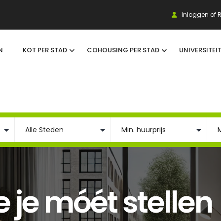
Inloggen of R
N
KOT PER STAD
COHOUSING PER STAD
UNIVERSITEI
 je móét stellen