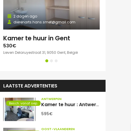
2 dagen ago
dierenarts.hans.smet@gmail.com
2 dagen a
e kamer met eigen sanitair.
Kamer te huur in Gent
530€
750€
Lieven Delaruyestraat 31, 9050 Gent, België
Willem Herreynsst
LAATSTE ADVERTENTIES
ANTWERPEN
Besch. vanaf sep.
Kamer te huur : Antwerpen Zuid
595€
OOST-VLAANDEREN