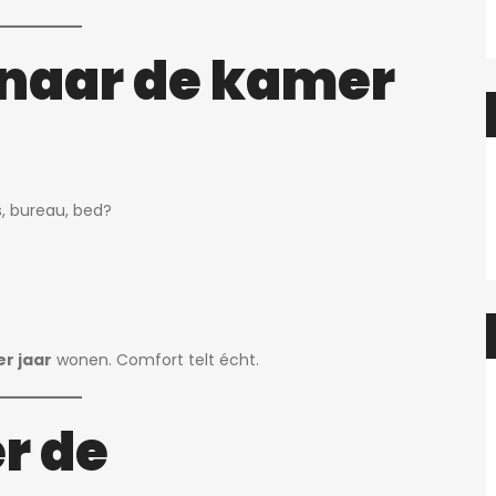
 naar de kamer
, bureau, bed?
r jaar
wonen. Comfort telt écht.
r de