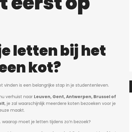
t eerst op
Heidi
2 dagen ago
Heidi
Prachtige studio met balkon voor 1 student(e)!
Prachtig
 letten bij het
595€
en, België
Adegemstraat 42, 2800 Mechelen, België
een kot?
ot vinden is een belangrijke stap in je studentenleven.
 nu verhuist naar
Leuven, Gent, Antwerpen, Brussel of
lt
, je zal waarschijnlijk meerdere koten bezoeken voor je
euze maakt.
 waarop moet je letten tijdens zo’n bezoek?