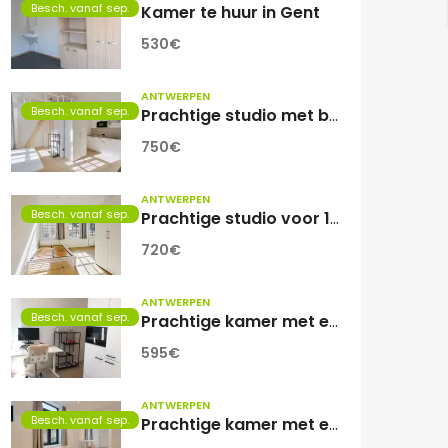
Besch. vanaf sep.
Kamer te huur in Gent
530€
ANTWERPEN
Besch. vanaf sep.
Prachtige studio met balkon voor 1 student(e)!
750€
ANTWERPEN
Besch. vanaf sep.
Prachtige studio voor 1 student(e)
720€
ANTWERPEN
Besch. vanaf sep.
Prachtige kamer met eigen sanitair.
595€
ANTWERPEN
Besch. vanaf sep.
Prachtige kamer met eigen sanitair!