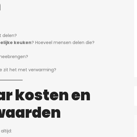
n
t delen?
lijke keuken
? Hoeveel mensen delen die?
s meebrengen?
oe zit het met verwarming?
ar kosten en
waarden
ltijd: