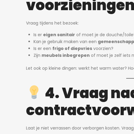
voorzieninge
Vraag tijdens het bezoek:
Is er
eigen sanitair
of moet je de douche/toile
Kan je gebruik maken van een
gemeenschappe
Is er een
frigo of diepvries
voorzien?
Zijn
meubels inbegrepen
of moet je zelf iet
Let ook op kleine dingen: werkt het warm water? H
4. Vraag na
contractvoor
Laat je niet verrassen door verborgen kosten. Vraag a