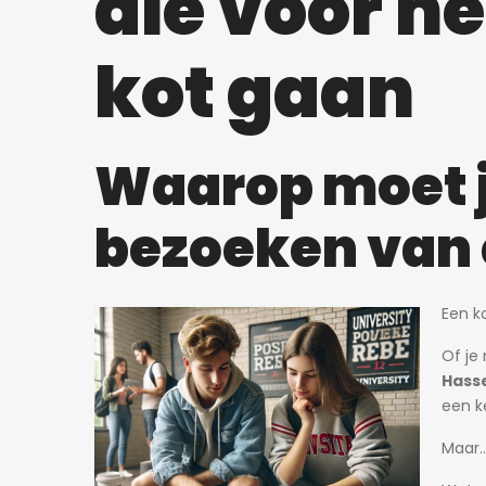
die voor he
kot gaan
2 dagen ago
Waarop moet je
750€
Willem Herreynsstraat 42, Mechel
bezoeken van 
Een k
Of je
Hasse
een k
Maar…