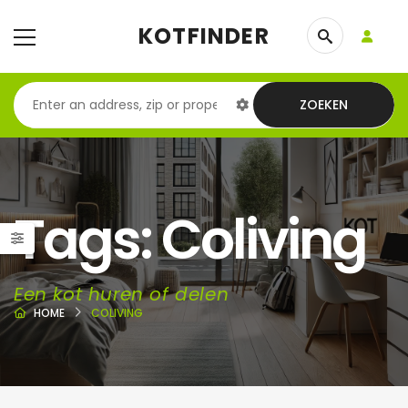
KOTFINDER
ZOEKEN
Tags: Coliving
Een kot huren of delen
HOME
COLIVING