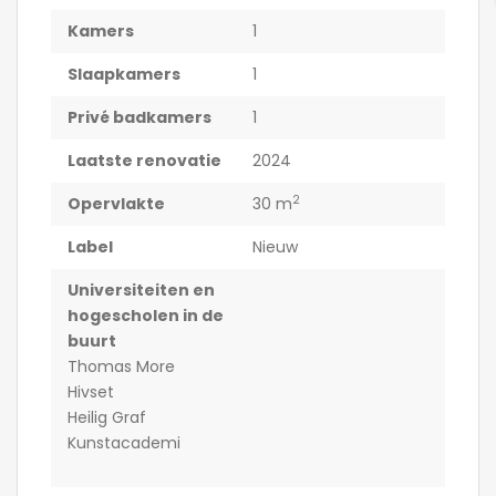
Kamers
1
Slaapkamers
1
Privé badkamers
1
Laatste renovatie
2024
2
Opervlakte
30 m
Label
Nieuw
Universiteiten en
hogescholen in de
buurt
Thomas More
Hivset
Heilig Graf
Kunstacademi