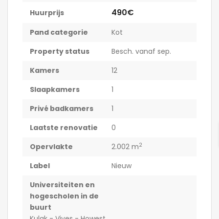
490€
Huurprijs
Pand categorie
Kot
Property status
Besch. vanaf sep.
Kamers
12
Slaapkamers
1
Privé badkamers
1
Laatste renovatie
0
2
Opervlakte
2.002 m
Label
Nieuw
Universiteiten en
hogescholen in de
buurt
Kulak - Vives - Howest