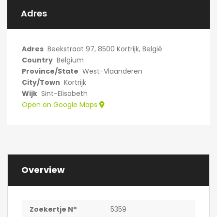
Adres
Adres
Beekstraat 97, 8500 Kortrijk, België
Country
Belgium
Province/State
West-Vlaanderen
City/Town
Kortrijk
Wijk
Sint-Elisabeth
Open on Google Maps
Overview
Zoekertje N°
5359