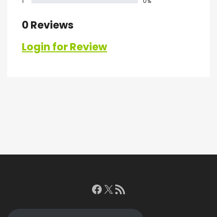
1
0%
0 Reviews
Login for Review
Facebook
X
RSS feed