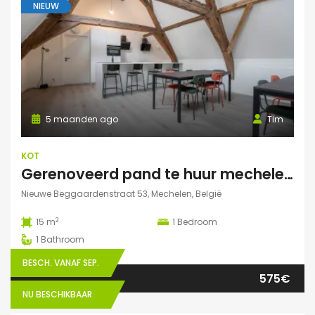
NIEUW
5 maanden ago
Tim
KOT
Gerenoveerd pand te huur mechelen Nieuwe Beggaardenstr
Nieuwe Beggaardenstraat 53, Mechelen, België
2
15 m
1
Bedroom
1
Bathroom
BESCH. VANAF SEP.
575€
NU BESCHIKBAAR