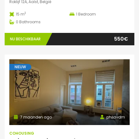
Roklijf 12A, Aalst, België
2
15 m
1
Bedroom
0
Bathrooms
550€
NU BESCHIKBAAR
NIEUW
7 maanden ago
philavdm
COHOUSING