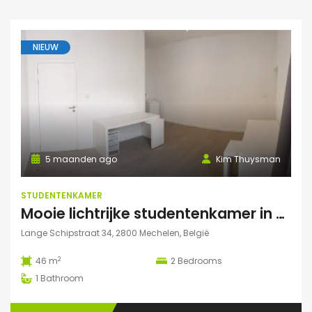
NIEUW
5 maanden ago
Kim Thuysman
STUDENTENKAMER
Mooie lichtrijke studentenkamer in hartje Mechelen! (46m2, 2 pers mogelijk)
Lange Schipstraat 34, 2800 Mechelen, België
2
46 m
2
Bedrooms
1
Bathroom