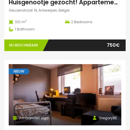
Huisgenootje gezocht! Appartement aan het Marnixplein, Antwerpen Zuid
Geuzenstraat 19, Antwerpen, België
2
100 m
2
Bedrooms
1
Bathroom
750€
NU BESCHIKBAAR
NIEUW
7 maanden ago
GregoryBE