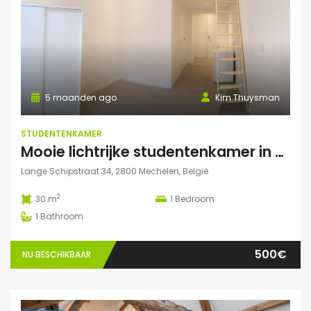
5 maanden ago
Kim Thuysman
STUDENTENKAMER
Mooie lichtrijke studentenkamer in hartje Mechelen! (te huur t.e.m. 31 augustus)
Lange Schipstraat 34, 2800 Mechelen, België
2
30 m
1
Bedroom
1
Bathroom
500€
NU BESCHIKBAAR