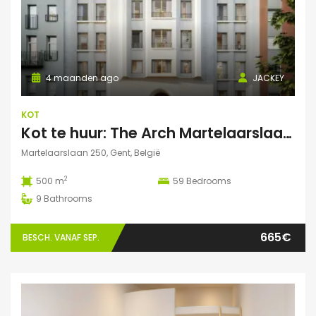
4 maanden ago
JACKEY
KOT
Kot te huur: The Arch Martelaarslaan 250
Martelaarslaan 250, Gent, België
2
500 m
59
Bedrooms
9
Bathrooms
665€
BESCH. VANAF SEP.