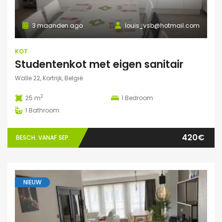
3 maanden ago
louis_vsb@hotmail.com
KOT
Studentenkot met eigen sanitair
Walle 22, Kortrijk, België
2
25 m
1
Bedroom
1
Bathroom
420€
BESCH. VANAF SEP.
NIEUW