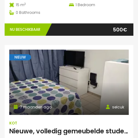
2
15 m
1
Bedroom
0
Bathrooms
500€
NU BESCHIKBAAR
NIEUW
7 maanden ago
selcuk
KOT
Nieuwe, volledig gemeubelde studentenkamers – All-in – €550/maand