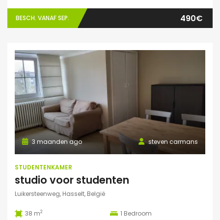
490€
BESCH. VANAF SEP.
3 maanden ago
steven carmans
STUDENTENKAMER
studio voor studenten
Luikersteenweg, Hasselt, België
2
38 m
1
Bedroom