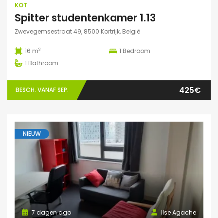
KOT
Spitter studentenkamer 1.13
Zwevegemsestraat 49, 8500 Kortrijk, België
2
16 m
1
Bedroom
1
Bathroom
425€
BESCH. VANAF SEP.
NIEUW
7 dagen ago
Ilse Agache