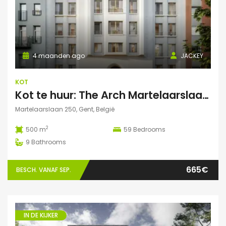
4 maanden ago
JACKEY
KOT
Kot te huur: The Arch Martelaarslaan 250
Martelaarslaan 250, Gent, België
2
500 m
59
Bedrooms
9
Bathrooms
665€
BESCH. VANAF SEP.
IN DE KIJKER