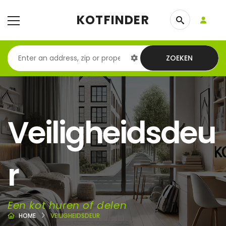
KOTFINDER
ZOEKEN
Veiligheidsdeu
r
Een kot huren of delen
HOME
VEILIGHEIDSDEUR