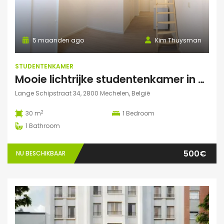
5 maanden ago
Kim Thuysman
STUDENTENKAMER
Mooie lichtrijke studentenkamer in hartje Mechelen! (te huur t.e.m. 31 augustus)
Lange Schipstraat 34, 2800 Mechelen, België
2
30 m
1
Bedroom
1
Bathroom
500€
NU BESCHIKBAAR