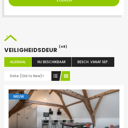
ZOEKEN
(48)
VEILIGHEIDSDEUR
ALLEMAAL
NU BESCHIKBAAR
BESCH. VANAF SEP.
Date (Old to New)
NIEUW