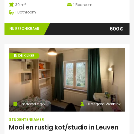
2
30 m
1
Bedroom
1
Bathroom
600€
NU BESCHIKBAAR
IN DE KIJKER
1 maand ago
Hildegard Warnink
STUDENTENKAMER
Mooi en rustig kot/studio in Leuven