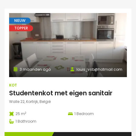
NIEUW
TOPPER
3 maanden ago
louis_vsb@hotmail.com
KOT
Studentenkot met eigen sanitair
Walle 22, Kortrijk, België
2
25 m
1
Bedroom
1
Bathroom