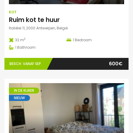
KOT
Ruim kot te huur
Italiëlei 11, 2000 Antwerpen, België
2
32 m
1
Bedroom
1
Bathroom
600€
BESCH. VANAF SEP.
IN DE KIJKER
NIEUW