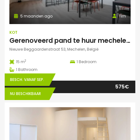
5 maanden ago
Tim
KOT
Gerenoveerd pand te huur mechelen Nieuwe Beggaardenstr
Nieuwe Beggaardenstraat 53, Mechelen, België
2
15 m
1
Bedroom
1
Bathroom
BESCH. VANAF SEP.
575€
NU BESCHIKBAAR