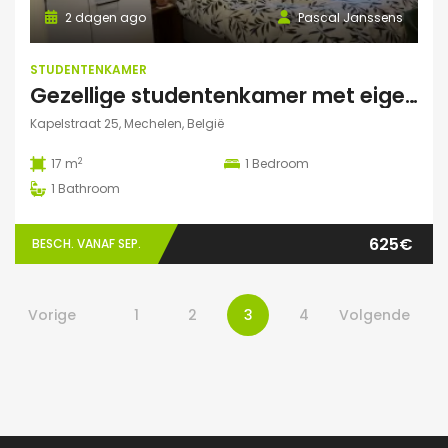
2 dagen ago
Pascal Janssens
STUDENTENKAMER
Gezellige studentenkamer met eigen badkamer in Mechelen
Kapelstraat 25, Mechelen, België
2
17 m
1
Bedroom
1
Bathroom
625€
BESCH. VANAF SEP.
Vorige
1
2
3
4
Volgende