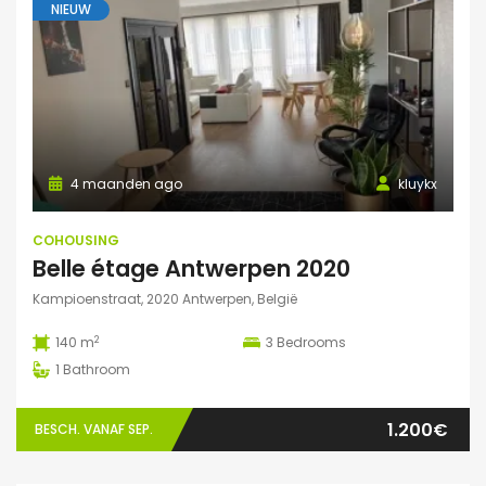
NIEUW
4 maanden ago
kluykx
COHOUSING
Belle étage Antwerpen 2020
Kampioenstraat, 2020 Antwerpen, België
2
140 m
3
Bedrooms
1
Bathroom
1.200€
BESCH. VANAF SEP.