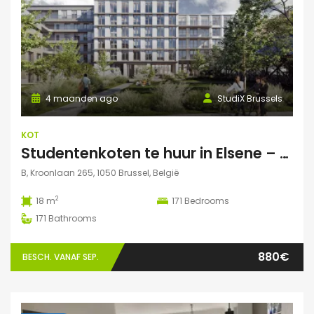
4 maanden ago
StudiX Brussels
KOT
Studentenkoten te huur in Elsene – Residentie StudiX
B, Kroonlaan 265, 1050 Brussel, België
2
18 m
171
Bedrooms
171
Bathrooms
880€
BESCH. VANAF SEP.