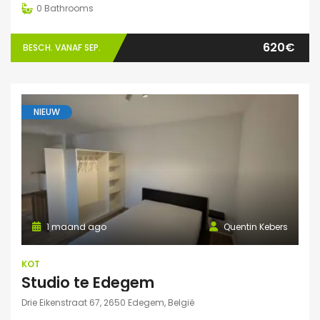
0
Bathrooms
620€
BESCH. VANAF SEP.
NIEUW
1 maand ago
Quentin Kebers
KOT
Studio te Edegem
Drie Eikenstraat 67, 2650 Edegem, België