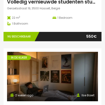
Volledig vernieuwde studenten studio te huur
Geraetsstraat 19, 3500 Hasselt, België
2
22 m
1
Bedroom
1
Bathroom
550€
NU BESCHIKBAAR
IN DE KIJKER
2 weken ago
Ilse Baert