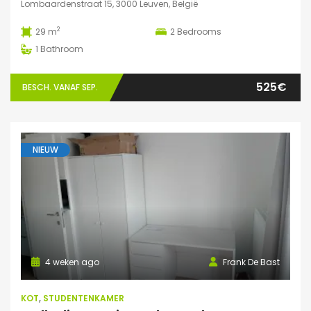
Lombaardenstraat 15, 3000 Leuven, België
2
29 m
2
Bedrooms
1
Bathroom
525€
BESCH. VANAF SEP.
NIEUW
4 weken ago
Frank De Bast
KOT
,
STUDENTENKAMER