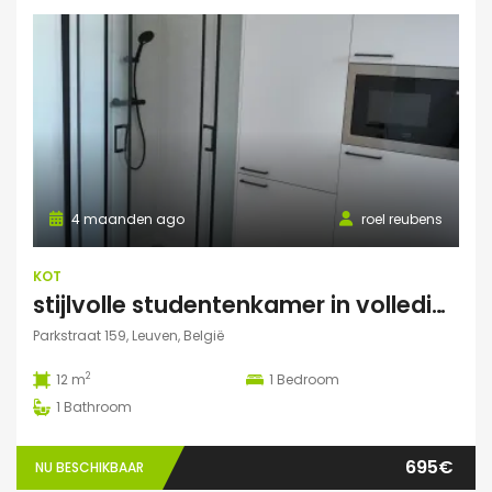
4 maanden ago
roel reubens
KOT
stijlvolle studentenkamer in volledig gerenoveerd studentenhuis
Parkstraat 159, Leuven, België
2
12 m
1
Bedroom
1
Bathroom
695€
NU BESCHIKBAAR