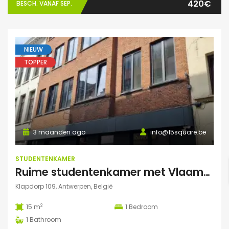
420€
BESCH. VANAF SEP.
NIEUW
TOPPER
3 maanden ago
info@15square.be
STUDENTENKAMER
Ruime studentenkamer met Vlaams kotlabel, voorzien van eigen douche en lavabo, in kleinschalige residentie
Klapdorp 109, Antwerpen, België
2
15 m
1
Bedroom
1
Bathroom