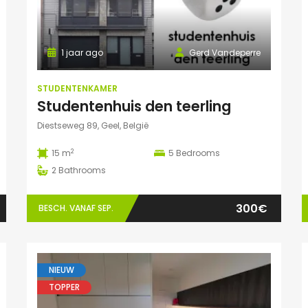
1 jaar ago
Gerd Vandeperre
STUDENTENKAMER
Studentenhuis den teerling
Diestseweg 89, Geel, België
2
15 m
5
Bedrooms
2
Bathrooms
300€
BESCH. VANAF SEP.
NIEUW
TOPPER