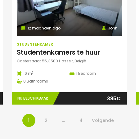
12 maanden ago
John
STUDENTENKAMER
Studentenkamers te huur
Casterstraat 55, 3500 Hasselt, België
2
16 m
1
Bedroom
0
Bathrooms
385€
NU BESCHIKBAAR
1
2
…
4
Volgende