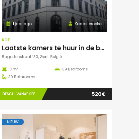
1 jaar ago
Kadasteropkot
KOT
Laatste kamers te huur in de bagattenstraat 130
Bagattenstraat 130, Gent, België
2
13 m
139
Bedrooms
30
Bathrooms
520€
BESCH. VANAF SEP.
NIEUW