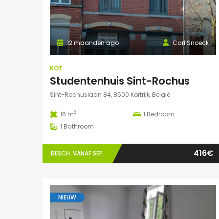
12 maanden ago
Carl Snoeck
KOT
Studentenhuis Sint-Rochus
Sint-Rochuslaan 84, 8500 Kortrijk, België
2
16 m
1
Bedroom
1
Bathroom
416€
BESCH. VANAF SEP.
NIEUW