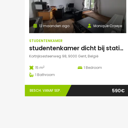
12 maanden ago
Monique Craeye
STUDENTENKAMER
studentenkamer dicht bij station en Citadelpark centraal gelegen
Kortrijksesteenweg 98, 9000 Gent, België
2
15 m
1
Bedroom
1
Bathroom
590€
BESCH. VANAF SEP.