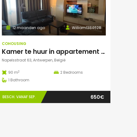
12 maanden ago
William1384628
COHOUSING
Kamer te huur in appartement in antwerpen (Eilandje)
Napelsstraat 63, Antwerpen, België
2
90 m
2
Bedrooms
1
Bathroom
650€
BESCH. VANAF SEP.