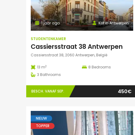
1 jaar ago
Kot in Antwerpen
STUDENTENKAMER
Cassiersstraat 38 Antwerpen
Cassiersstraat 38, 2060 Antwerpen, België
2
13 m
8
Bedrooms
3
Bathrooms
450€
BESCH. VANAF SEP.
NIEUW
TOPPER