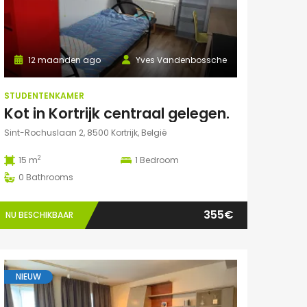
12 maanden ago
Yves Vandenbossche
STUDENTENKAMER
Kot in Kortrijk centraal gelegen.
Sint-Rochuslaan 2, 8500 Kortrijk, België
2
15 m
1
Bedroom
0
Bathrooms
355€
NU BESCHIKBAAR
NIEUW