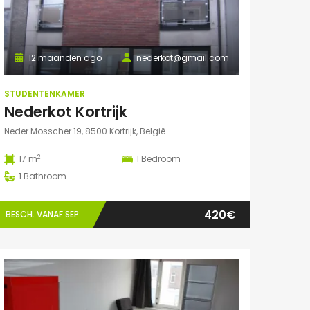
12 maanden ago
nederkot@gmail.com
STUDENTENKAMER
Nederkot Kortrijk
Neder Mosscher 19, 8500 Kortrijk, België
2
17 m
1
Bedroom
1
Bathroom
420€
BESCH. VANAF SEP.