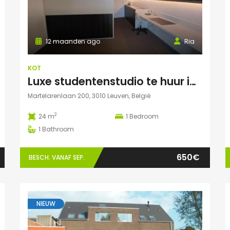
12 maanden ago
Ria
KOT
Luxe studentenstudio te huur in Leuven
Martelarenlaan 200, 3010 Leuven, België
2
24 m
1
Bedroom
1
Bathroom
650€
BESCH. VANAF SEP.
NIEUW