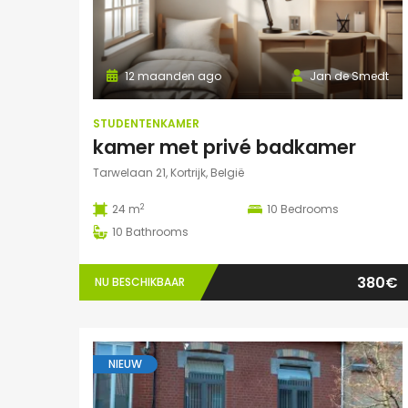
12 maanden ago
Jan de Smedt
STUDENTENKAMER
kamer met privé badkamer
Tarwelaan 21, Kortrijk, België
2
24 m
10
Bedrooms
10
Bathrooms
380€
NU BESCHIKBAAR
NIEUW