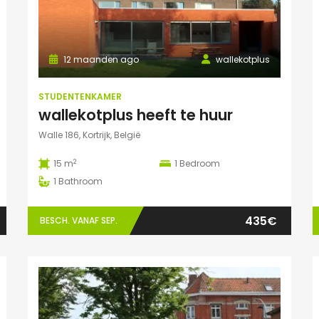
12 maanden ago
wallekotplus
STUDENTENKAMER
wallekotplus heeft te huur
Walle 186, Kortrijk, België
2
15 m
1
Bedroom
1
Bathroom
435€
BESCH. VANAF SEP.