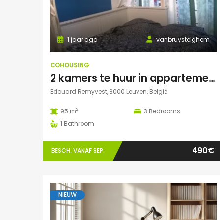
1 jaar ago
vanbruystelghem
COHOUSING
2 kamers te huur in appartement in Leuven
Edouard Remyvest, 3000 Leuven, België
2
95 m
3
Bedrooms
1
Bathroom
490€
BESCH. VANAF SEP.
NIEUW