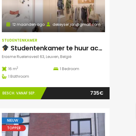
12 maanden ago
dekeyser.jan@gmail.com
STUDENTENKAMER
Studentenkamer te huur academiejaar 2025-2026 – Ruelensvest 63, Leuven (Naamsepoort)
Erasme Ruelensvest 63, Leuven, België
2
16 m
1
Bedroom
1
Bathroom
735€
BESCH. VANAF SEP.
NIEUW
TOPPER