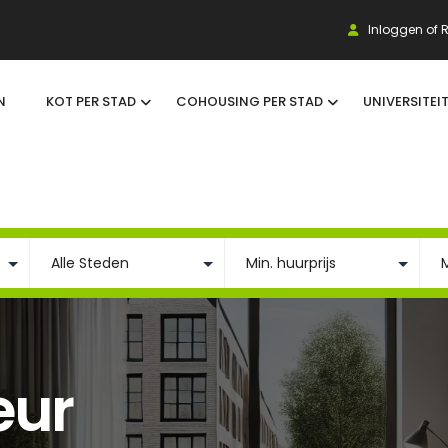
Inloggen of R
N
KOT PER STAD
COHOUSING PER STAD
UNIVERSITEI
eur