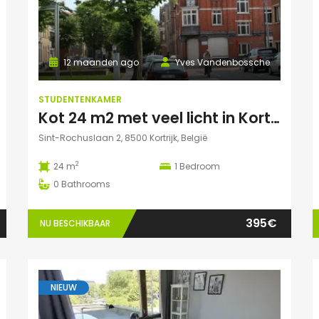
12 maanden ago
Yves Vandenbossche
STUDENTENKAMER
Kot 24 m2 met veel licht in Kortrijk centraal gelegen.
Sint-Rochuslaan 2, 8500 Kortrijk, België
2
24 m
1
Bedroom
0
Bathrooms
395€
NU BESCHIKBAAR
NIEUW