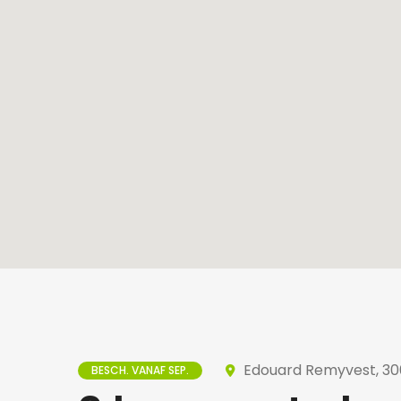
Edouard Remyvest, 300
BESCH. VANAF SEP.