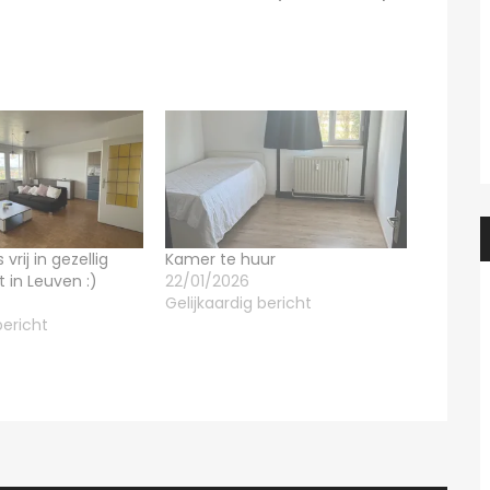
rij in gezellig
Kamer te huur
in Leuven :)
22/01/2026
Gelijkaardig bericht
bericht
Heidi
8 uren ago
Heidi