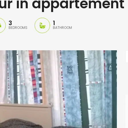
ur in appartement 
3
1
BEDROOMS
BATHROOM