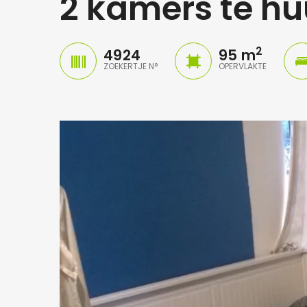
2 kamers te hu
2
4924
95 m
ZOEKERTJE N°
OPERVLAKTE