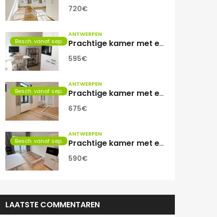
720€
ANTWERPEN
Besch. vanaf sep.
Prachtige kamer met eigen sanitair.
595€
ANTWERPEN
Besch. vanaf sep.
Prachtige kamer met eigen sanitair!
675€
ANTWERPEN
Besch. vanaf sep.
Prachtige kamer met eigen sanitair!
590€
LAATSTE COMMENTAREN