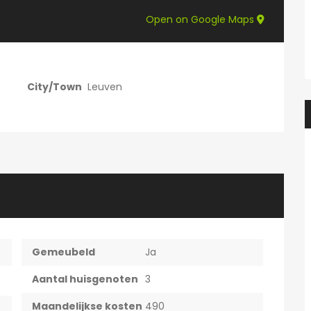
Prachtige studio met balkon voor 1 student(e)!
Prachtig
595€
Open on Google Maps
en, België
Adegemstraat 42, 2800 Mechelen, België
City/Town
Leuven
Gemeubeld
Ja
Aantal huisgenoten
3
Maandelijkse kosten
490