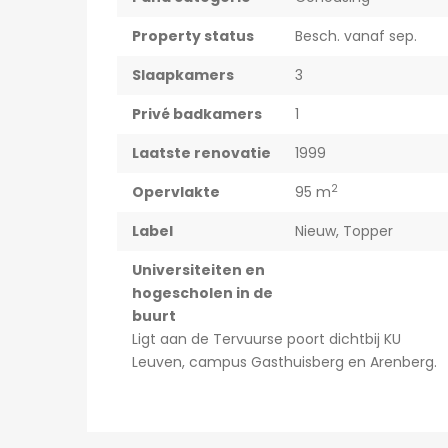
Property status
Besch. vanaf sep.
Slaapkamers
3
Privé badkamers
1
Laatste renovatie
1999
2
Opervlakte
95 m
Label
Nieuw
,
Topper
Universiteiten en
hogescholen in de
buurt
Ligt aan de Tervuurse poort dichtbij KU
Leuven, campus Gasthuisberg en Arenberg.