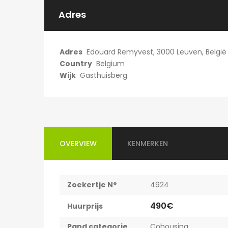
750€
Adres
Willem Herreynsstraat 42, Mechel
Adres
Edouard Remyvest, 3000 Leuven, België
Country
Belgium
Wijk
Gasthuisberg
OVERVIEW
KENMERKEN
Zoekertje N°
4924
490€
Huurprijs
Pand categorie
Cohousing