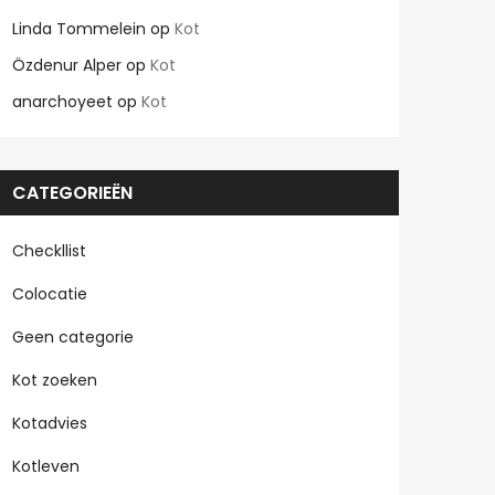
Linda Tommelein
op
Kot
Özdenur Alper
op
Kot
anarchoyeet
op
Kot
CATEGORIEËN
Checkllist
Colocatie
Geen categorie
Kot zoeken
Kotadvies
Kotleven