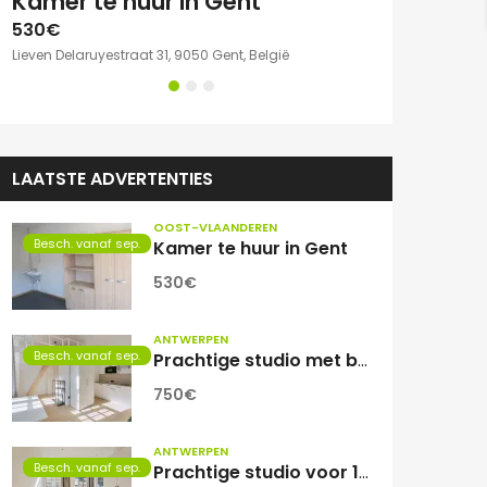
e kamer met eigen sanitair.
Kamer te huur in Gent
530€
750€
Lieven Delaruyestraat 31, 9050 Gent, België
Willem Herreynsst
LAATSTE ADVERTENTIES
OOST-VLAANDEREN
Besch. vanaf sep.
Kamer te huur in Gent
530€
ANTWERPEN
Besch. vanaf sep.
Prachtige studio met balkon voor 1 student(e)!
750€
ANTWERPEN
Besch. vanaf sep.
Prachtige studio voor 1 student(e)