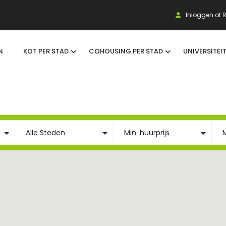
Inloggen of R
N
KOT PER STAD
COHOUSING PER STAD
UNIVERSITEI