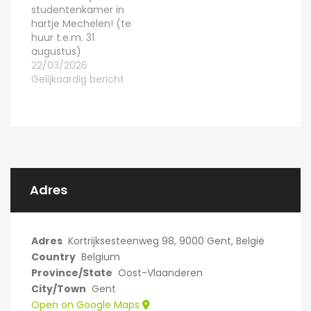
studentenkamer in
hartje Mechelen! (te
huur t.e.m. 31
augustus)
22/03/2026
Gelijkaardig bericht
Adres
Adres
Kortrijksesteenweg 98, 9000 Gent, België
Country
Belgium
Province/State
Oost-Vlaanderen
City/Town
Gent
Open on Google Maps