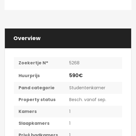
Overview
Zoekertje N°
5268
590€
Huurprijs
Pand categorie
Studentenkamer
Property status
Besch. vanaf sep.
Kamers
1
Slaapkamers
1
Privé badkamers
1