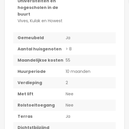
Universiteiten en
hogescholen in de
buurt
Vives, Kulak en Howest
Gemeubeld
Ja
Aantal huisgenoten
> 8
Maandelijkse kosten
55
Huurperiode
10 maanden
Verdieping
2
Met lift
Nee
Rolstoeltoegang
Nee
Terras
Ja
Dichtstbijzijnd