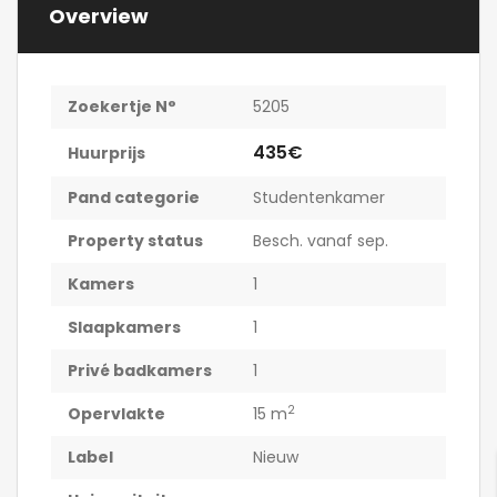
Overview
Zoekertje N°
5205
435€
Huurprijs
Pand categorie
Studentenkamer
Property status
Besch. vanaf sep.
Kamers
1
Slaapkamers
1
Privé badkamers
1
2
Opervlakte
15 m
Label
Nieuw