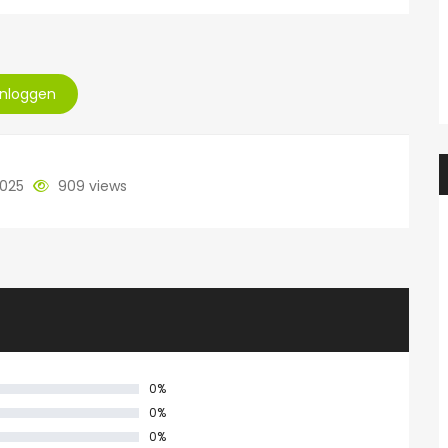
Inloggen
2025
909 views
0%
0%
0%