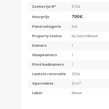
Zoekertje N°
5724
700€
Huurprijs
Pand categorie
Kot
Property status
Nu beschikbaar
Kamers
1
Slaapkamers
1
Privé badkamers
1
Laatste renovatie
2024
2
Opervlakte
21 m
Label
Nieuw