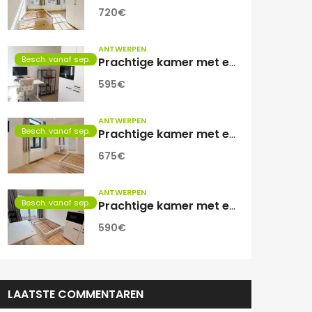
720€
ANTWERPEN
Besch. vanaf sep.
Prachtige kamer met eigen sanitair.
595€
ANTWERPEN
Besch. vanaf sep.
Prachtige kamer met eigen sanitair!
675€
ANTWERPEN
Besch. vanaf sep.
Prachtige kamer met eigen sanitair!
590€
LAATSTE COMMENTAREN