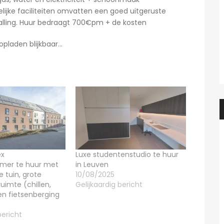
jke faciliteiten omvatten een goed uitgeruste
talling. Huur bedraagt 700€pm + de kosten
 opladen blijkbaar…
ex
Luxe studentenstudio te huur
mer te huur met
in Leuven
 tuin, grote
10/08/2025
uimte (chillen,
Gelijkaardig bericht
 en fietsenberging
Heidi
5 uren ago
Heidi
bericht