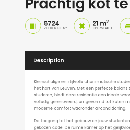
Prachtig kot t
2
5724
21 m
ZOEKERTJE N°
OPERVLAKTE
Description
Kleinschalige en stijlvolle charismatische stude
het hart van Leuven. Met een perfecte balans 
studeren, biedt deze residentie een ideale w
volledig gerenoveerd, omgevormd tot koten me
moderne comfort waaronder airconditioning.
De toegang tot het gebouw en jouw studentenk
gekozen code. De ruime kamer op het gelijkvloe