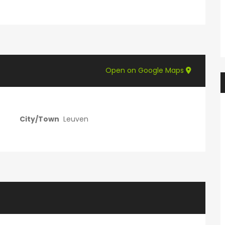
Prachtige studio met balkon voor 1 student(e)!
Prachtig
595€
en, België
Adegemstraat 42, 2800 Mechelen, België
Open on Google Maps
City/Town
Leuven