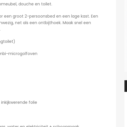
meubel, douche en toilet.
voor een groot 2-persoonsbed en een lage kast. Een
nwezig, net als een ontbijthoek. Maak snel een
.
gtoilet)
ombi-microgolfoven
inkijkwerende folie
gas, water en elektriciteit + schoonmaak