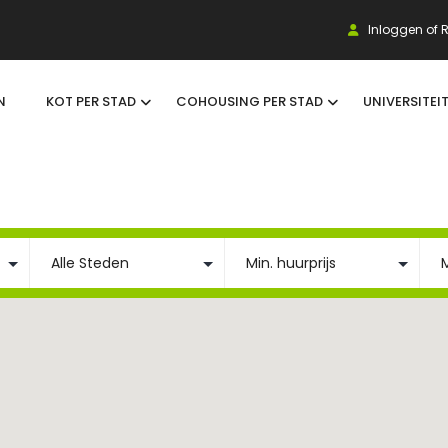
Inloggen of R
N
KOT PER STAD
COHOUSING PER STAD
UNIVERSITEI