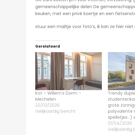
gemeenschappelijke delen De gemeenschappeli
keuken, met een privé koertje en een fietsens
stuur een mailtje voor foto’s, ik kan ze hier niet
Gerelateerd
Kot – Willem’s Dorm –
Trendy dupl
Mechelen
studentenka
22/03/2026
grote zonnige
Gelijkaardig bericht
polyvalente r
spelletjes…)
5 uren ago
01/04/2026
Gelijkaardig 