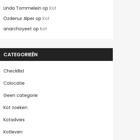
Linda Tommelein
op
Kot
Özdenur Alper
op
Kot
anarchoyeet
op
Kot
CATEGORIEËN
Checkllist
Colocatie
Geen categorie
Kot zoeken
Kotadvies
Kotleven