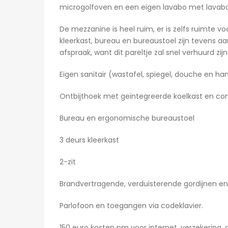
microgolfoven en een eigen lavabo met lavabo
De mezzanine is heel ruim, er is zelfs ruimte 
kleerkast, bureau en bureaustoel zijn tevens aa
afspraak, want dit pareltje zal snel verhuurd zijn
Eigen sanitair (wastafel, spiegel, douche en han
Ontbijthoek met geïntegreerde koelkast en c
Bureau en ergonomische bureaustoel
3 deurs kleerkast
2-zit
Brandvertragende, verduisterende gordijnen en 
Parlofoon en toegangen via codeklavier.
150 euro kosten pm voor internet, verzekering, 