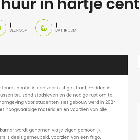
e huur in hartje ce
1
1
BEDROOM
BATHROOM
ntenresidentie in een zeer rustige straat, midden in
tussen bruisend stadsleven en de nodige rust om te
oonomgeving voor studenten. Het gebouw werd in 2024
t hoogwaardige materialen en voorzien van alle
amer wordt genomen via je eigen persoonlijk
rs is deels gemeubeld, voorzien van een frigo,