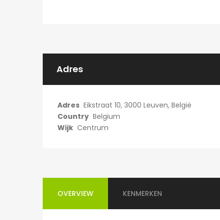
750€
Willem Herreynsstraat 42, Mechel
Adres
Adres
Eikstraat 10, 3000 Leuven, België
Country
Belgium
Wijk
Centrum
OVERVIEW
KENMERKEN