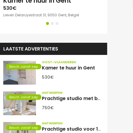
e kamer met eigen sanitair.
Kamer te huur in Gent
530€
750€
Lieven Delaruyestraat 31, 9050 Gent, België
Willem Herreynsst
LAATSTE ADVERTENTIES
OOST-VLAANDEREN
Besch. vanaf sep.
Kamer te huur in Gent
530€
ANTWERPEN
Besch. vanaf sep.
Prachtige studio met balkon voor 1 student(e)!
750€
ANTWERPEN
Besch. vanaf sep.
Prachtige studio voor 1 student(e)