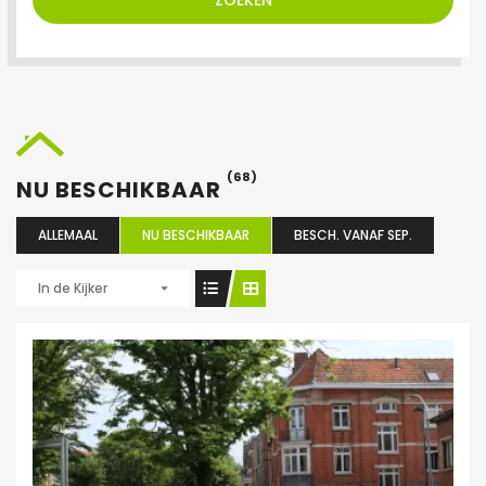
ZOEKEN
(68)
NU BESCHIKBAAR
ALLEMAAL
NU BESCHIKBAAR
BESCH. VANAF SEP.
In de Kijker