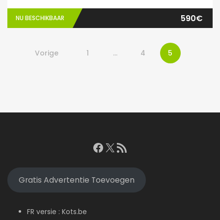
590€
NU BESCHIKBAAR
Vorige
1
…
4
5
Facebook
X
RSS feed
Gratis Advertentie Toevoegen
FR versie :
Kots.be