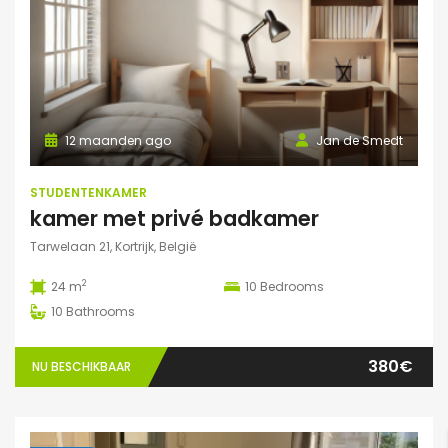
12 maanden ago
Jan de Smedt
STUDENTENKAMER
kamer met privé badkamer
Tarwelaan 21, Kortrijk, België
2
24 m
10
Bedrooms
10
Bathrooms
380€
NU BESCHIKBAAR