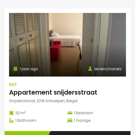
1 jaar ago
leclercchanels
KOT
Appartement snijdersstraat
Snijdersstraat, 2018 Antwerpen, België
2
33 m
1
Bedroom
1
Bathroom
1
Garage