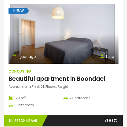
NIEUW
1 jaar ago
Lena
COHOUSING
Beautiful apartment in Boondael
Avenue de la Forêt 21, Elsene, België
2
120 m
2
Bedrooms
1
Bathroom
700€
NU BESCHIKBAAR