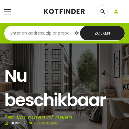
KOTFINDER
ZOEKEN
Nu
beschikbaar
Een kot huren of delen
HOME
NU BESCHIKBAAR