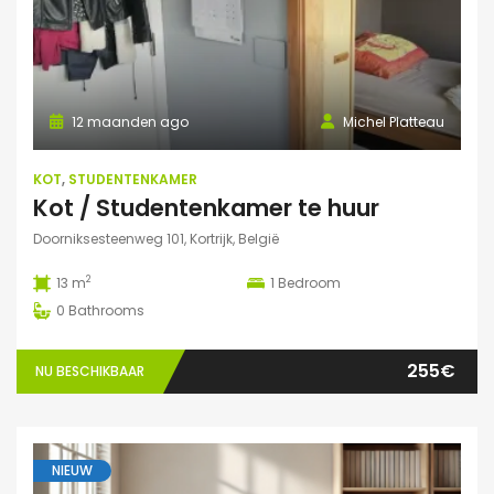
12 maanden ago
Michel Platteau
KOT
,
STUDENTENKAMER
Kot / Studentenkamer te huur
Doorniksesteenweg 101, Kortrijk, België
2
13 m
1
Bedroom
0
Bathrooms
255€
NU BESCHIKBAAR
NIEUW