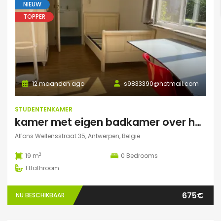
NIEUW
TOPPER
12 maanden ago
s9833390@hotmail.com
STUDENTENKAMER
kamer met eigen badkamer over het park
Alfons Wellensstraat 35, Antwerpen, België
2
19 m
0
Bedrooms
1
Bathroom
675€
NU BESCHIKBAAR