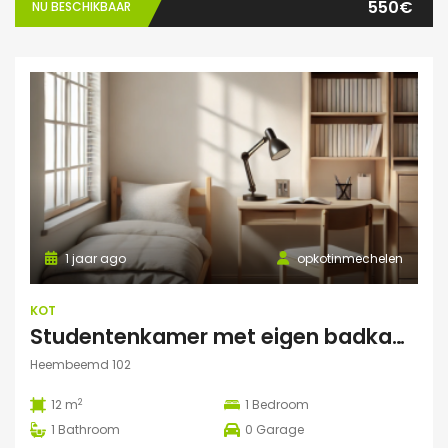
550€
NU BESCHIKBAAR
1 jaar ago
opkotinmechelen
KOT
Studentenkamer met eigen badkamer
Heembeemd 102
2
12 m
1
Bedroom
1
Bathroom
0
Garage