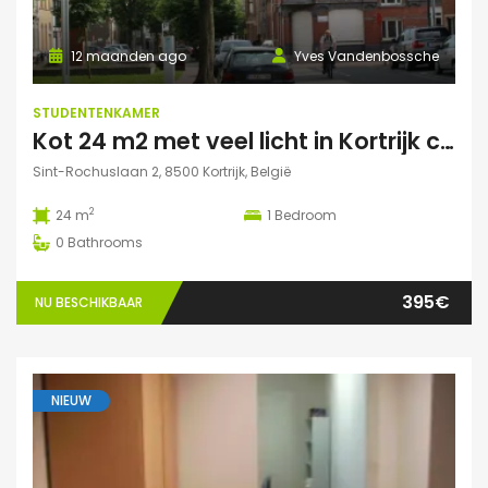
12 maanden ago
Yves Vandenbossche
STUDENTENKAMER
Kot 24 m2 met veel licht in Kortrijk centraal gelegen.
Sint-Rochuslaan 2, 8500 Kortrijk, België
2
24 m
1
Bedroom
0
Bathrooms
395€
NU BESCHIKBAAR
NIEUW