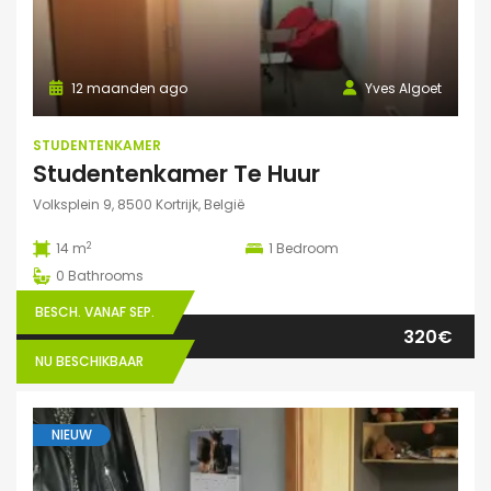
12 maanden ago
Yves Algoet
STUDENTENKAMER
Studentenkamer Te Huur
Volksplein 9, 8500 Kortrijk, België
2
14 m
1
Bedroom
0
Bathrooms
BESCH. VANAF SEP.
320€
NU BESCHIKBAAR
NIEUW