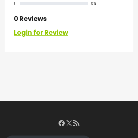
1
0%
0 Reviews
Login for Review
Facebook
X
RSS feed