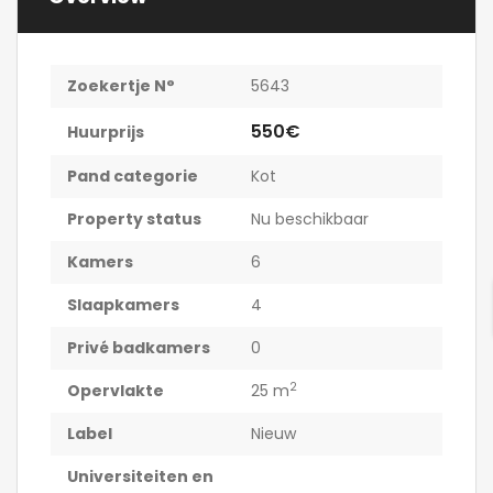
Zoekertje N°
5643
550€
Huurprijs
Pand categorie
Kot
Property status
Nu beschikbaar
Kamers
6
Slaapkamers
4
Privé badkamers
0
2
Opervlakte
25 m
Label
Nieuw
Universiteiten en