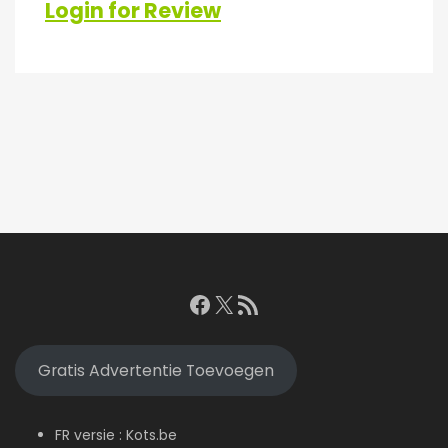
Login for Review
Facebook
X
RSS feed
Gratis Advertentie Toevoegen
FR versie :
Kots.be