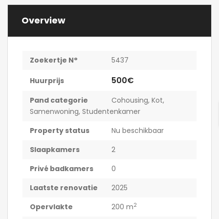
Overview
Zoekertje N°
5437
500€
Huurprijs
Pand categorie
Cohousing
,
Kot
,
Samenwoning
,
Studentenkamer
Property status
Nu beschikbaar
Slaapkamers
2
Privé badkamers
0
Laatste renovatie
2025
2
Opervlakte
200 m