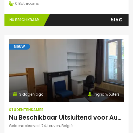
0
Bathrooms
515€
NU BESCHIKBAAR
NIEUW
3 dagen ago
ingrid wouters
STUDENTENKAMER
Nu Beschikbaar Uitsluitend voor Augustus 2026 in Leuven
Geldenaaksevest 74, Leuven, België