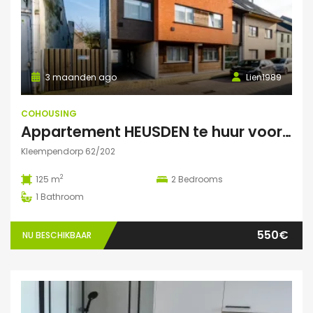
3 maanden ago
Lien1989
COHOUSING
Appartement HEUSDEN te huur voor COHOUSING
Kleempendorp 62/202
2
125 m
2
Bedrooms
1
Bathroom
550€
NU BESCHIKBAAR