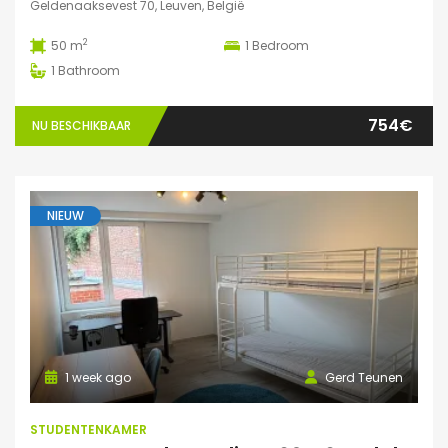
Geldenaaksevest 70, Leuven, België
2
50 m
1
Bedroom
1
Bathroom
754€
NU BESCHIKBAAR
NIEUW
1 week ago
Gerd Teunen
STUDENTENKAMER