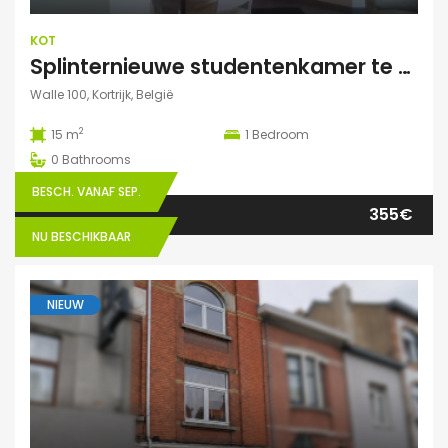
KOT
Splinternieuwe studentenkamer te huur in authentiek herenhuis
Walle 100, Kortrijk, België
2
15 m
1
Bedroom
0
Bathrooms
BESCH. VANAF SEP.
355€
NU BESCHIKBAAR
NIEUW