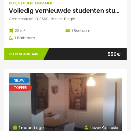
KOT
,
STUDENTENKAMER
Volledig vernieuwde studenten studio te huur
Geraetsstraat 19, 3500 Hasselt, België
2
22 m
1
Bedroom
1
Bathroom
550€
NU BESCHIKBAAR
NIEUW
TOPPER
1 maand ago
Lieven Casteele