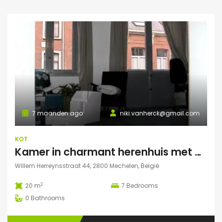
7 maanden ago
niki.vanherck@gmail.com
KOT
Kamer in charmant herenhuis met grote zonnige tuin
Willem Herreynsstraat 44, 2800 Mechelen, België
2
20 m
7
Bedrooms
0
Bathrooms