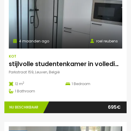
4 maanden ago
roel reubens
KOT
stijlvolle studentenkamer in volledig gerenoveerd studentenhuis
Parkstraat 159, Leuven, België
2
12 m
1
Bedroom
1
Bathroom
695€
NU BESCHIKBAAR