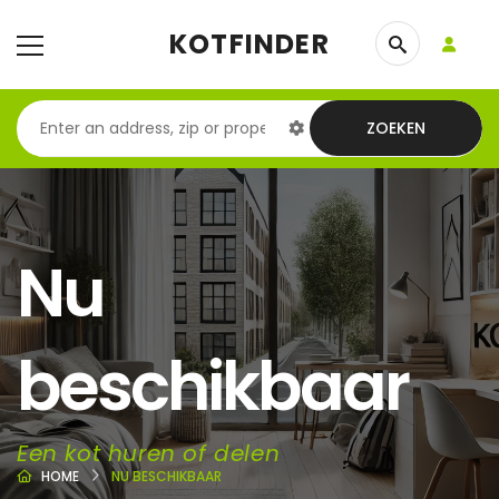
KOTFINDER
ZOEKEN
Nu
beschikbaar
Een kot huren of delen
HOME
NU BESCHIKBAAR