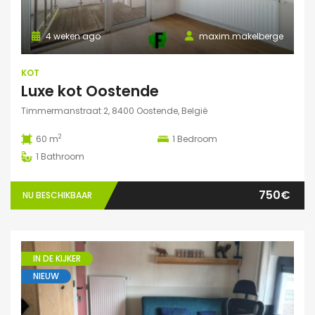
4 weken ago
maxim.makelberge
KOT
Luxe kot Oostende
Timmermanstraat 2, 8400 Oostende, België
2
60 m
1
Bedroom
1
Bathroom
750€
NU BESCHIKBAAR
IN DE KIJKER
NIEUW