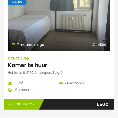
NIEUW
7 maanden ago
MK90
COHOUSING
Kamer te huur
Hof ter Lo 6, 2140 Antwerpen, België
2
85 m
2
Bedrooms
1
Bathroom
550€
NU BESCHIKBAAR