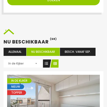
ZOEKEN
(68)
NU BESCHIKBAAR
ALLEMAAL
NU BESCHIKBAAR
BESCH. VANAF SEP.
In de Kijker
IN DE KIJKER
NIEUW
TOPPER