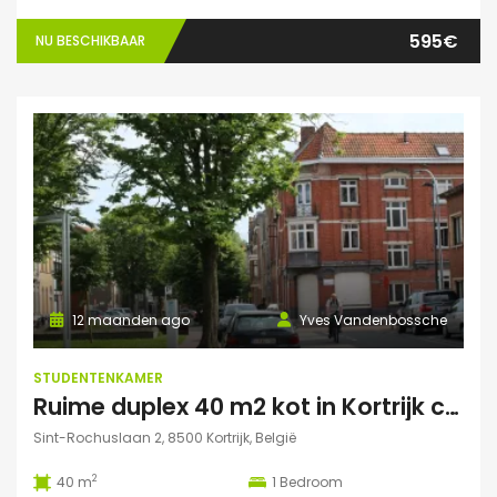
595€
NU BESCHIKBAAR
12 maanden ago
Yves Vandenbossche
STUDENTENKAMER
Ruime duplex 40 m2 kot in Kortrijk centraal gelegen.
Sint-Rochuslaan 2, 8500 Kortrijk, België
2
40 m
1
Bedroom