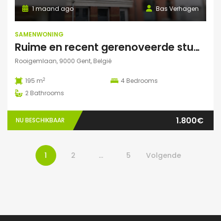
1 maand ago
Bas Verhagen
SAMENWONING
Ruime en recent gerenoveerde studentenwoning op toplocatie in Gent
Rooigemlaan, 9000 Gent, België
2
195 m
4
Bedrooms
2
Bathrooms
1.800€
NU BESCHIKBAAR
1
2
…
5
Volgende