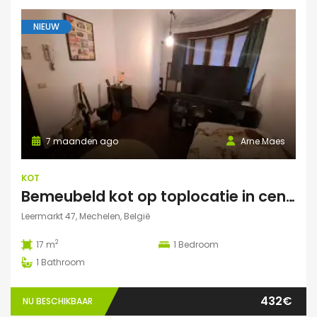
NIEUW
7 maanden ago
Arne Maes
KOT
Bemeubeld kot op toplocatie in centrum Mechelen met privédouche, dakterras en lavabo
Leermarkt 47, Mechelen, België
2
17 m
1
Bedroom
1
Bathroom
432€
NU BESCHIKBAAR