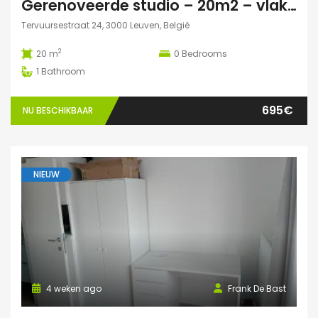
Gerenoveerde studio – 20m2 – vlakbij campus Gasthuisberg
Tervuursestraat 24, 3000 Leuven, België
2
20 m
0
Bedrooms
1
Bathroom
695€
NU BESCHIKBAAR
NIEUW
4 weken ago
Frank De Bast