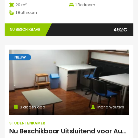
2
20 m
1
Bedroom
1
Bathroom
492€
NU BESCHIKBAAR
NIEUW
3 dagen ago
ingrid wouters
STUDENTENKAMER
Nu Beschikbaar Uitsluitend voor Augustus 2026 in Leuven Studio