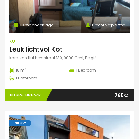
10 maanden ago
Brecht Verplaetse
KOT
Leuk lichtvol Kot
Karel van Hulthemstraat 130, 9000 Gent, België
2
18 m
1
Bedroom
1
Bathroom
765€
NU BESCHIKBAAR
NIEUW