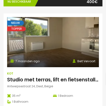
400€
NU BESCHIKBAAR
NIEUW
TOPPER
7 maanden ago
Bert Vervoort
KOT
Studio met terras, lift en fietsenstalling in Diest
Antwerpsestraat 24, Diest, België
2
35 m
1
Bedroom
1
Bathroom