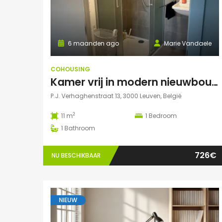
6 maanden ago
Marie Vandaele
COHOUSING
Kamer vrij in modern nieuwbouwappartement Leuven
P.J. Verhaghenstraat 13, 3000 Leuven, België
2
11 m
1
Bedroom
1
Bathroom
726€
NU BESCHIKBAAR
NIEUW