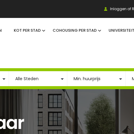
Inloggen of R
N
KOT PER STAD
COHOUSING PER STAD
UNIVERSITEI
aar