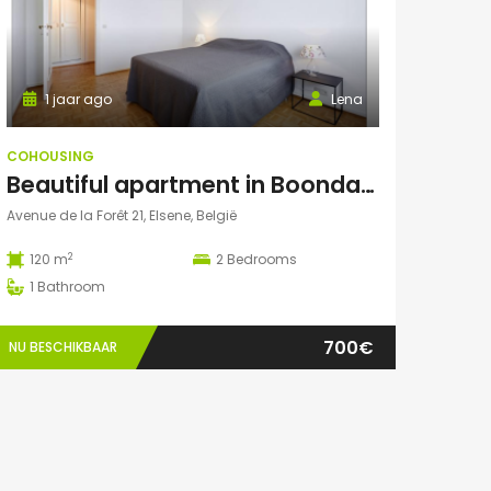
1 jaar ago
Lena
COHOUSING
Beautiful apartment in Boondael
Avenue de la Forêt 21, Elsene, België
2
120 m
2
Bedrooms
1
Bathroom
700€
NU BESCHIKBAAR