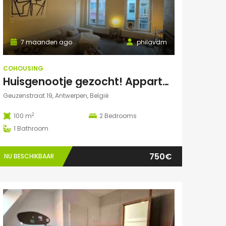
7 maanden ago
philavdm
COHOUSING
Huisgenootje gezocht! Appartement aan het Marnixplein, Antwerpen Zuid
Geuzenstraat 19, Antwerpen, België
2
100 m
2
Bedrooms
1
Bathroom
750€
NU BESCHIKBAAR