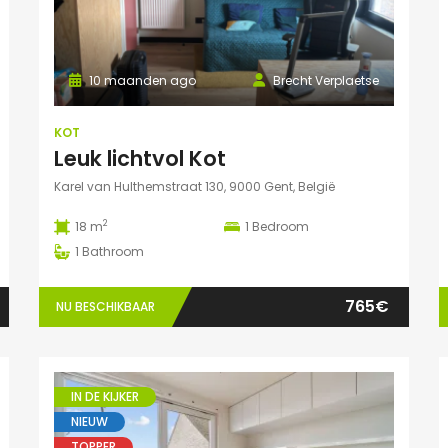
10 maanden ago
Brecht Verplaetse
KOT
Leuk lichtvol Kot
Karel van Hulthemstraat 130, 9000 Gent, België
2
18 m
1
Bedroom
1
Bathroom
765€
NU BESCHIKBAAR
IN DE KIJKER
NIEUW
TOPPER