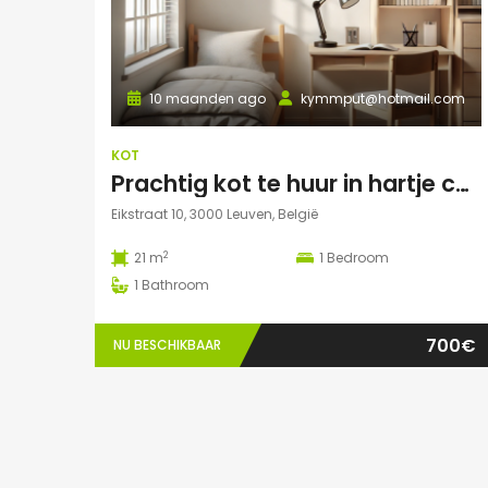
10 maanden ago
kymmput@hotmail.com
KOT
Prachtig kot te huur in hartje centrum Leuven
Eikstraat 10, 3000 Leuven, België
2
21 m
1
Bedroom
1
Bathroom
700€
NU BESCHIKBAAR