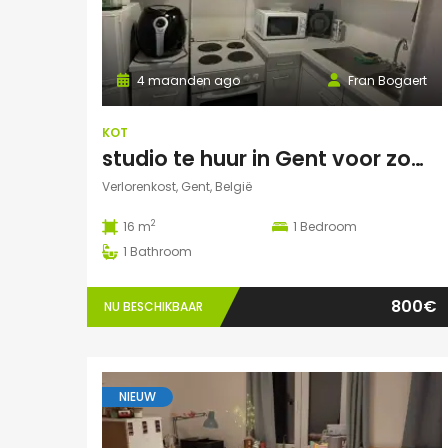
4 maanden ago
Fran Bogaert
KOT
studio te huur in Gent voor zomermaanden
Verlorenkost, Gent, België
2
16 m
1
Bedroom
1
Bathroom
800€
NU BESCHIKBAAR
NIEUW