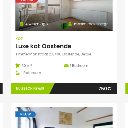
4 weken ago
maxim.makelberge
KOT
Luxe kot Oostende
Timmermanstraat 2, 8400 Oostende, België
2
60 m
1
Bedroom
1
Bathroom
750€
NU BESCHIKBAAR
NIEUW