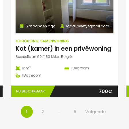
5 maanden ago
igaal.perez@gmail.com
COHOUSING
,
SAMENWONING
Kot (kamer) in een privéwoning
Beersellaan 99, 1180 Ukkel, België
2
12 m
1
Bedroom
1
Bathroom
700€
NU BESCHIKBAAR
1
2
…
5
Volgende