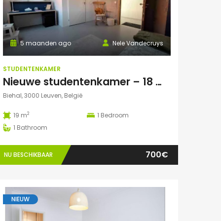
5 maanden ago
Nele Vandecruys
STUDENTENKAMER
Nieuwe studentenkamer – 18 m² met privé autoparking – op 5 min fietsafstand van Campus Gasthuisberg
Biehal, 3000 Leuven, België
2
19 m
1
Bedroom
1
Bathroom
700€
NU BESCHIKBAAR
NIEUW