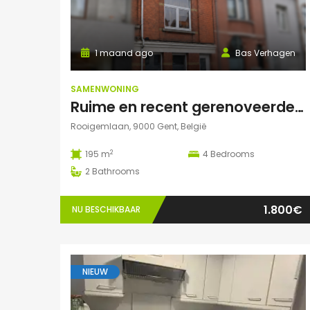
1 maand ago
Bas Verhagen
SAMENWONING
Ruime en recent gerenoveerde studentenwoning op toplocatie in Gent
Rooigemlaan, 9000 Gent, België
2
195 m
4
Bedrooms
2
Bathrooms
1.800€
NU BESCHIKBAAR
NIEUW