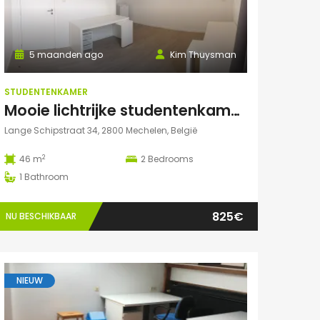
5 maanden ago
Kim Thuysman
STUDENTENKAMER
Mooie lichtrijke studentenkamer in hartje Mechelen! (46m2, 2 pers mogelijk)
Lange Schipstraat 34, 2800 Mechelen, België
2
46 m
2
Bedrooms
1
Bathroom
825€
NU BESCHIKBAAR
NIEUW