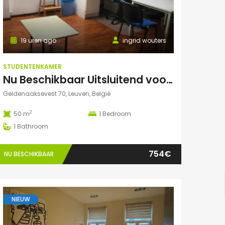
19 uren ago
ingrid wouters
STUDENTENKAMER
Nu Beschikbaar Uitsluitend voor Augustus 2026 in Leuven Studio
Geldenaaksevest 70, Leuven, België
2
50 m
1
Bedroom
1
Bathroom
754€
NU BESCHIKBAAR
NIEUW