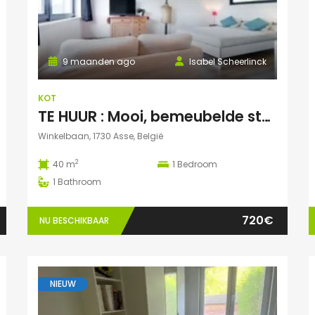
9 maanden ago
Isabel Scheerlinck
KOT
TE HUUR : Mooi, bemeubelde studentenstudio te Asse
Winkelbaan, 1730 Asse, België
2
40 m
1
Bedroom
1
Bathroom
720€
NU BESCHIKBAAR
NIEUW