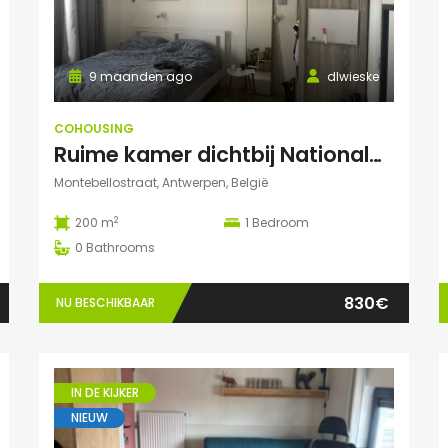
9 maanden ago
dlwieske
COHOUSING
Ruime kamer dichtbij Nationale Bank
Montebellostraat, Antwerpen, België
2
200 m
1
Bedroom
0
Bathrooms
830€
NU BESCHIKBAAR
IN DE KIJKER
NIEUW