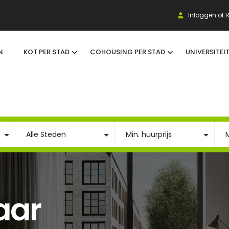
Inloggen of R
N
KOT PER STAD
COHOUSING PER STAD
UNIVERSITEI
aar