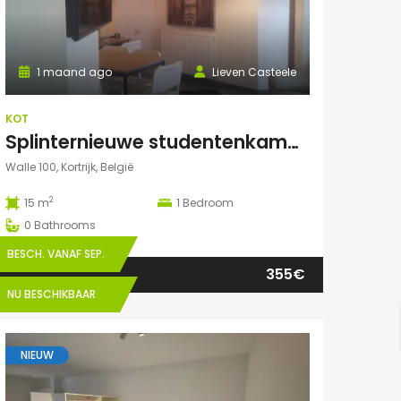
1 maand ago
Lieven Casteele
KOT
Splinternieuwe studentenkamer te huur in authentiek herenhuis
Walle 100, Kortrijk, België
2
15 m
1
Bedroom
0
Bathrooms
BESCH. VANAF SEP.
355€
NU BESCHIKBAAR
NIEUW