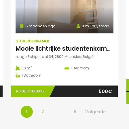
5 maanden ago
Kim Thuysman
STUDENTENKAMER
Mooie lichtrijke studentenkamer in hartje Mechelen! (te huur t.e.m. 31 augustus)
Lange Schipstraat 34, 2800 Mechelen, België
2
30 m
1
Bedroom
1
Bathroom
500€
NU BESCHIKBAAR
1
2
…
5
Volgende