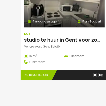
4 maanden ago
Fran Bogaert
KOT
studio te huur in Gent voor zomermaanden
Verlorenkost, Gent, België
2
16 m
1
Bedroom
1
Bathroom
800€
NU BESCHIKBAAR