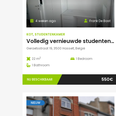
4 weken ago
Frank De Bast
KOT
,
STUDENTENKAMER
Volledig vernieuwde studenten studio te huur
Geraetsstraat 19, 3500 Hasselt, België
2
22 m
1
Bedroom
1
Bathroom
550€
NU BESCHIKBAAR
NIEUW