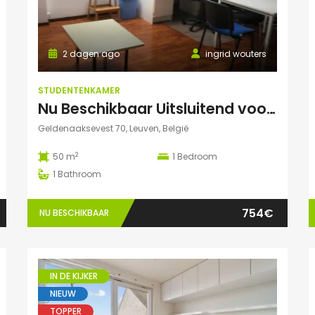
2 dagen ago
ingrid wouters
STUDENTENKAMER
Nu Beschikbaar Uitsluitend voor Augustus 2026 in Leuven Studio
Geldenaaksevest 70, Leuven, België
2
50 m
1
Bedroom
1
Bathroom
754€
NU BESCHIKBAAR
IN DE KIJKER
NIEUW
TOPPER