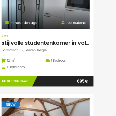
4 maanden ago
roel reubens
KOT
stijlvolle studentenkamer in volledig gerenoveerd studentenhuis
Parkstraat 159, Leuven, België
2
12 m
1
Bedroom
1
Bathroom
695€
NU BESCHIKBAAR
NIEUW