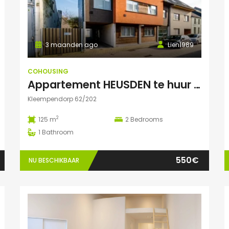
3 maanden ago
Lien1989
COHOUSING
Appartement HEUSDEN te huur voor COHOUSING
Kleempendorp 62/202
2
125 m
2
Bedrooms
1
Bathroom
550€
NU BESCHIKBAAR