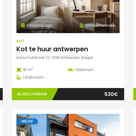
1 maand ago
Limara henneke
KOT
Kot te huur antwerpen
Aarschotstraat 22, 2018 Antwerpen, België
2
18 m
1
Bedroom
1
Bathroom
530€
NU BESCHIKBAAR
NIEUW