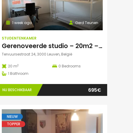
1 week ago
Gerd Teunen
STUDENTENKAMER
Gerenoveerde studio – 20m2 – vlakbij campus Gasthuisberg
Tervuursestraat 24, 3000 Leuven, België
2
20 m
0
Bedrooms
1
Bathroom
695€
NU BESCHIKBAAR
NIEUW
TOPPER