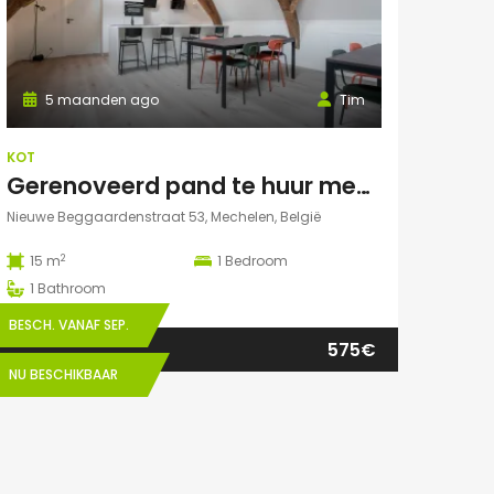
5 maanden ago
Tim
KOT
Gerenoveerd pand te huur mechelen Nieuwe Beggaardenstr
Nieuwe Beggaardenstraat 53, Mechelen, België
2
15 m
1
Bedroom
1
Bathroom
BESCH. VANAF SEP.
575€
NU BESCHIKBAAR