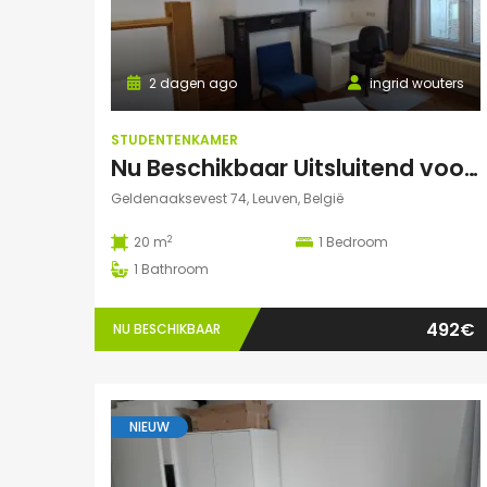
2 dagen ago
ingrid wouters
STUDENTENKAMER
Nu Beschikbaar Uitsluitend voor Augustus 2026 in Leuven
Geldenaaksevest 74, Leuven, België
2
20 m
1
Bedroom
1
Bathroom
492€
NU BESCHIKBAAR
NIEUW