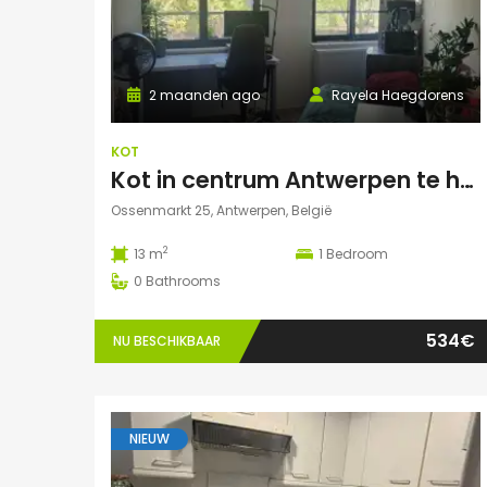
2 maanden ago
Rayela Haegdorens
KOT
Kot in centrum Antwerpen te huur voor zomermaanden: JUNI/JULI/AUGUSTUS
Ossenmarkt 25, Antwerpen, België
2
13 m
1
Bedroom
0
Bathrooms
534€
NU BESCHIKBAAR
NIEUW