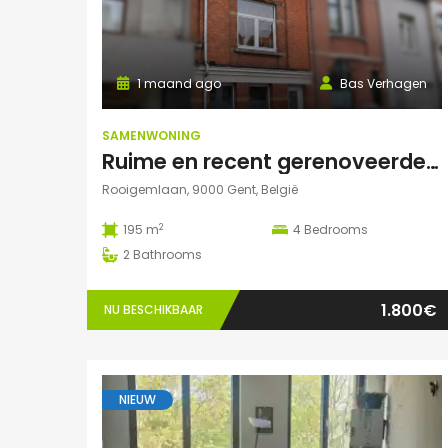
1 maand ago
Bas Verhagen
SAMENWONING
Ruime en recent gerenoveerde studentenwoning op toplocatie in Gent
Rooigemlaan, 9000 Gent, België
2
195 m
4
Bedrooms
2
Bathrooms
1.800€
NU BESCHIKBAAR
NIEUW