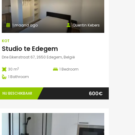
1 maand ago
Quentin Kebers
KOT
Studio te Edegem
Drie Eikenstraat 67, 2650 Edegem, België
2
30 m
1
Bedroom
1
Bathroom
600€
NU BESCHIKBAAR