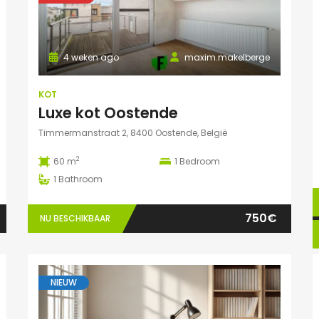
4 weken ago
maxim.makelberge
KOT
Luxe kot Oostende
Timmermanstraat 2, 8400 Oostende, België
2
60 m
1
Bedroom
1
Bathroom
750€
NU BESCHIKBAAR
NIEUW