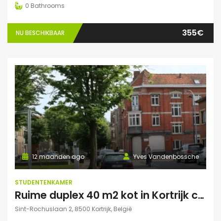
0
Bathrooms
355€
NU BESCHIKBAAR
12 maanden ago
Yves Vandenbossche
STUDENTENKAMER
Ruime duplex 40 m2 kot in Kortrijk centraal gelegen.
Sint-Rochuslaan 2, 8500 Kortrijk, België