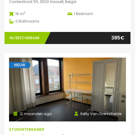
Casterstraat 55, 3500 Hasselt, België
2
16 m
1
Bedroom
0
Bathrooms
385€
NU BESCHIKBAAR
NIEUW
12 maanden ago
Ketty Van Overschelde
STUDENTENKAMER