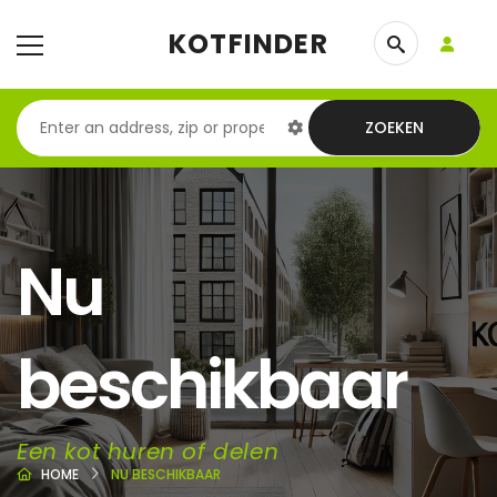
KOTFINDER
ZOEKEN
Nu
beschikbaar
Een kot huren of delen
HOME
NU BESCHIKBAAR