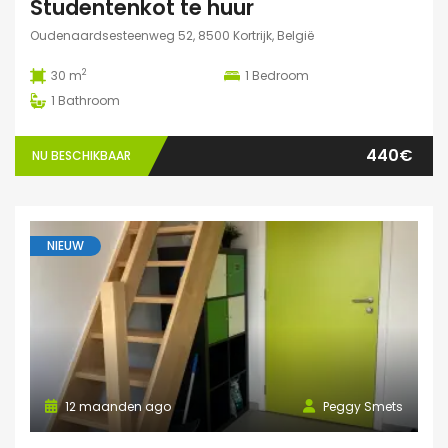
Studentenkot te huur
Oudenaardsesteenweg 52, 8500 Kortrijk, België
2
30 m
1
Bedroom
1
Bathroom
440€
NU BESCHIKBAAR
NIEUW
12 maanden ago
Peggy Smets