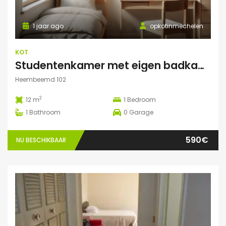
1 jaar ago
opkotinmechelen
KOT
Studentenkamer met eigen badkamer
Heembeemd 102
2
12 m
1
Bedroom
1
Bathroom
0
Garage
590€
NU BESCHIKBAAR