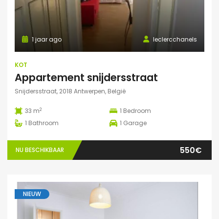
1 jaar ago
leclercchanels
KOT
Appartement snijdersstraat
Snijdersstraat, 2018 Antwerpen, België
2
33 m
1
Bedroom
1
Bathroom
1
Garage
550€
NU BESCHIKBAAR
NIEUW