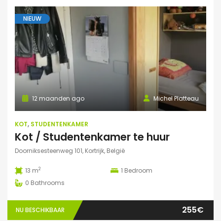
NIEUW
12 maanden ago
Michel Platteau
KOT
,
STUDENTENKAMER
Kot / Studentenkamer te huur
Doorniksesteenweg 101, Kortrijk, België
2
13 m
1
Bedroom
0
Bathrooms
255€
NU BESCHIKBAAR