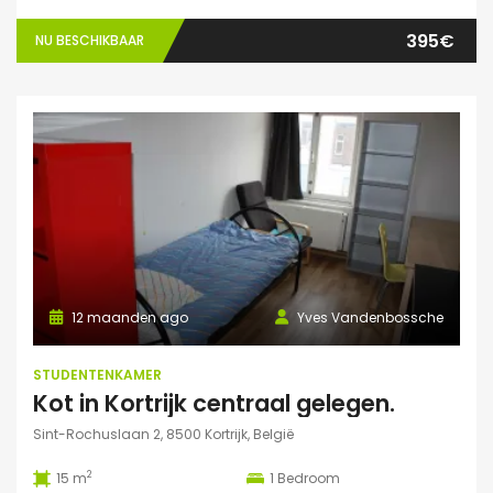
395€
NU BESCHIKBAAR
12 maanden ago
Yves Vandenbossche
STUDENTENKAMER
Kot in Kortrijk centraal gelegen.
Sint-Rochuslaan 2, 8500 Kortrijk, België
2
15 m
1
Bedroom