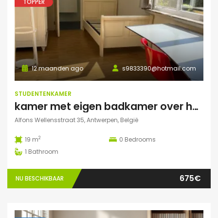
TOPPER
12 maanden ago
s9833390@hotmail.com
STUDENTENKAMER
kamer met eigen badkamer over het park
Alfons Wellensstraat 35, Antwerpen, België
2
19 m
0
Bedrooms
1
Bathroom
675€
NU BESCHIKBAAR