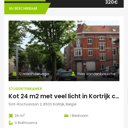
320€
NU BESCHIKBAAR
12 maanden ago
Yves Vandenbossche
STUDENTENKAMER
Kot 24 m2 met veel licht in Kortrijk centraal gelegen.
Sint-Rochuslaan 2, 8500 Kortrijk, België
2
24 m
1
Bedroom
0
Bathrooms