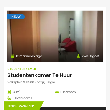
NIEUW
12 maanden ago
Yves Algoet
STUDENTENKAMER
Studentenkamer Te Huur
Volksplein 9, 8500 Kortrijk, België
2
14 m
1
Bedroom
0
Bathrooms
BESCH. VANAF SEP.