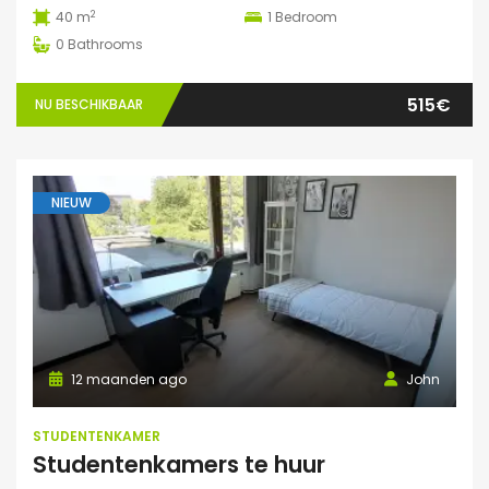
2
40 m
1
Bedroom
0
Bathrooms
515€
NU BESCHIKBAAR
NIEUW
12 maanden ago
John
STUDENTENKAMER
Studentenkamers te huur