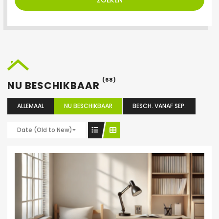
ZOEKEN
(68)
NU BESCHIKBAAR
ALLEMAAL
NU BESCHIKBAAR
BESCH. VANAF SEP.
Date (Old to New)