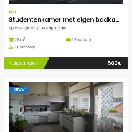
KOT
Studentenkamer met eigen badkamer
Spoorweglaan 23, Kortrijk, België
2
23 m
1
Bedroom
1
Bathroom
500€
NU BESCHIKBAAR
NIEUW