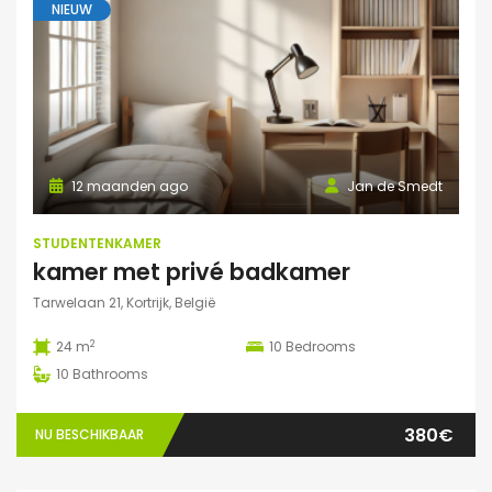
NIEUW
12 maanden ago
Jan de Smedt
STUDENTENKAMER
kamer met privé badkamer
Tarwelaan 21, Kortrijk, België
2
24 m
10
Bedrooms
10
Bathrooms
380€
NU BESCHIKBAAR