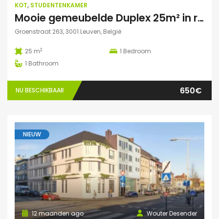
KOT
,
STUDENTENKAMER
Mooie gemeubelde Duplex 25m² in residentie met tuin
Groenstraat 263, 3001 Leuven, België
2
25 m
1
Bedroom
1
Bathroom
650€
NU BESCHIKBAAR
NIEUW
12 maanden ago
Wouter Desender