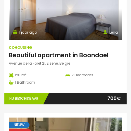
1 jaar ago
Lena
COHOUSING
Beautiful apartment in Boondael
Avenue de la Forêt 21, Elsene, België
2
120 m
2
Bedrooms
1
Bathroom
700€
NU BESCHIKBAAR
NIEUW