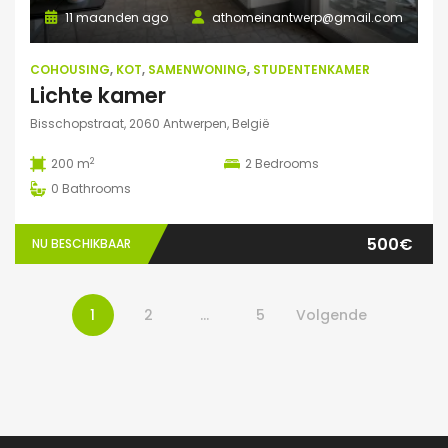
11 maanden ago
athomeinantwerp@gmail.com
COHOUSING
,
KOT
,
SAMENWONING
,
STUDENTENKAMER
Lichte kamer
Bisschopstraat, 2060 Antwerpen, België
2
200 m
2
Bedrooms
0
Bathrooms
500€
NU BESCHIKBAAR
1
2
…
5
Volgende