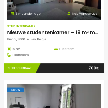
5 maanden ago
Nele Vandecruys
STUDENTENKAMER
Nieuwe studentenkamer – 18 m² met privé autoparking – op 5 min fietsafstand van Campus Gasthuisberg
Biehal, 3000 Leuven, België
2
19 m
1
Bedroom
1
Bathroom
700€
NU BESCHIKBAAR
NIEUW