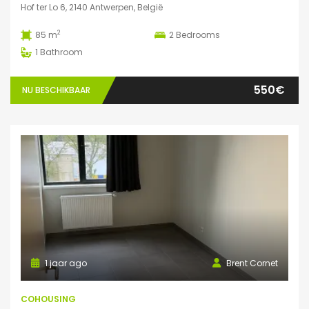
Hof ter Lo 6, 2140 Antwerpen, België
2
85 m
2
Bedrooms
1
Bathroom
550€
NU BESCHIKBAAR
1 jaar ago
Brent Cornet
COHOUSING