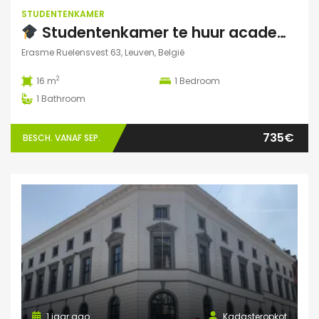
STUDENTENKAMER
Studentenkamer te huur academiejaar 2025-2026 – Ruelensvest 63, Leuven (Naamsepoort)
Erasme Ruelensvest 63, Leuven, België
2
16 m
1
Bedroom
1
Bathroom
735€
BESCH. VANAF SEP.
1 jaar ago
Kadasteropkot