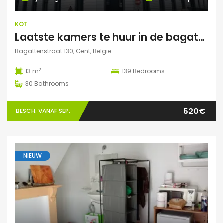
KOT
Laatste kamers te huur in de bagattenstraat 130
Bagattenstraat 130, Gent, België
2
13 m
139
Bedrooms
30
Bathrooms
520€
BESCH. VANAF SEP.
NIEUW