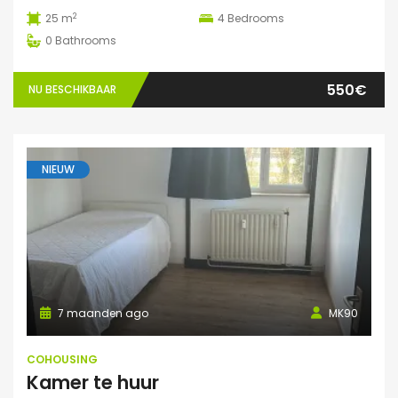
2
25 m
4
Bedrooms
0
Bathrooms
550€
NU BESCHIKBAAR
NIEUW
7 maanden ago
MK90
COHOUSING
Kamer te huur