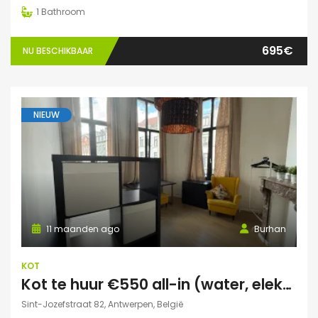
1
Bathroom
695€
NU BESCHIKBAAR
NIEUW
11 maanden ago
Burhan
KOT
Kot te huur €550 all-in (water, elektriciteit, wifi incl)
Sint-Jozefstraat 82, Antwerpen, België