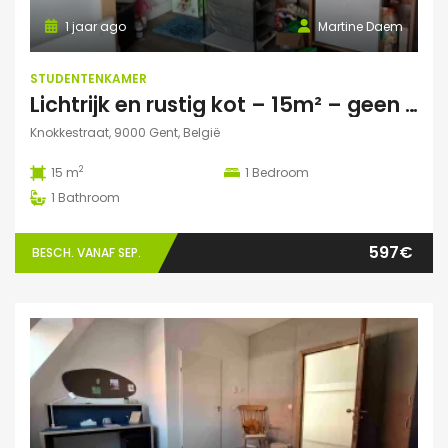
1 jaar ago
Martine Daem
STUDENTENKAMER
Lichtrijk en rustig kot – 15m² – geen domicilie
Knokkestraat, 9000 Gent, België
2
15 m
1
Bedroom
1
Bathroom
597€
BESCH. VANAF SEP.