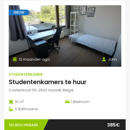
NIEUW
12 maanden ago
John
STUDENTENKAMER
Studentenkamers te huur
Casterstraat 55, 3500 Hasselt, België
2
16 m
1
Bedroom
0
Bathrooms
385€
NU BESCHIKBAAR