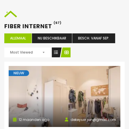
(67)
FIBER INTERNET
ALLEMAAL
NU BESCHIKBAAR
BESCH. VANAF SEP.
Most Viewed
NIEUW
12 maanden ago
dekeyser.jan@gmail.com