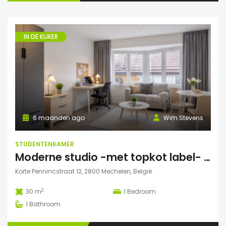
IN DE KIJKER
6 maanden ago
Wim Stevens
STUDENTENKAMER
Moderne studio -met topkot label- te huur gelegen in hartje Mechelen
Korte Pennincstraat 12, 2800 Mechelen, België
2
30 m
1
Bedroom
1
Bathroom