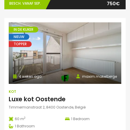
750€
BESCH. VANAF SEP.
IN DE KIJKER
NIEUW
TOPPER
4 weken ago
maxim.makelberge
KOT
Luxe kot Oostende
Timmermanstraat 2, 8400 Oostende, België
2
60 m
1
Bedroom
1
Bathroom