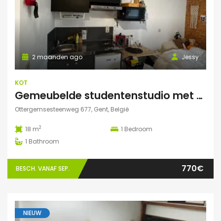
2 maanden ago
Jessy
KOT
Gemeubelde studentenstudio met privéparking op toplocatie nabij UZ Gent en UGent
Ottergemsesteenweg 677, Gent, België
2
18 m
1
Bedroom
1
Bathroom
770€
BESCH. VANAF SEP.
NIEUW