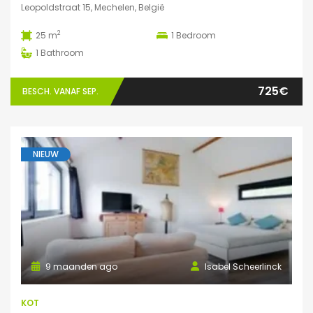
Leopoldstraat 15, Mechelen, België
2
25 m
1
Bedroom
1
Bathroom
725€
BESCH. VANAF SEP.
NIEUW
9 maanden ago
Isabel Scheerlinck
KOT