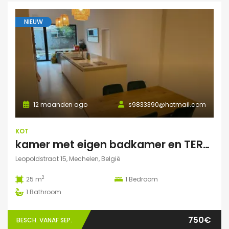
NIEUW
12 maanden ago
s9833390@hotmail.com
KOT
kamer met eigen badkamer en TERRAS
Leopoldstraat 15, Mechelen, België
2
25 m
1
Bedroom
1
Bathroom
750€
BESCH. VANAF SEP.