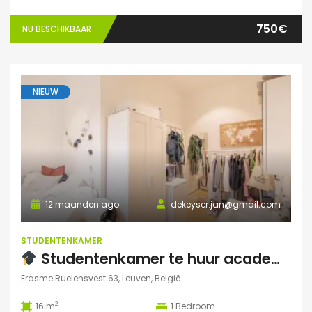
750€
NU BESCHIKBAAR
NIEUW
12 maanden ago
dekeyser.jan@gmail.com
STUDENTENKAMER
Studentenkamer te huur academiejaar 2025-2026 – Ruelensvest 63, Leuven (Naamsepoort)
Erasme Ruelensvest 63, Leuven, België
2
16 m
1
Bedroom