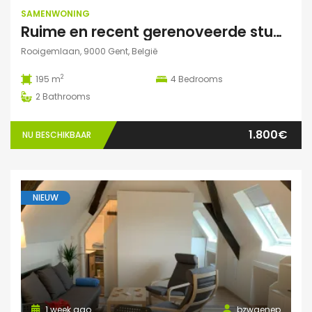
SAMENWONING
Ruime en recent gerenoveerde studentenwoning op toplocatie in Gent
Rooigemlaan, 9000 Gent, België
2
195 m
4
Bedrooms
2
Bathrooms
1.800€
NU BESCHIKBAAR
NIEUW
1 week ago
bzwaenep