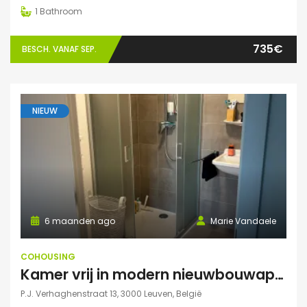
1
Bathroom
735€
BESCH. VANAF SEP.
NIEUW
6 maanden ago
Marie Vandaele
COHOUSING
Kamer vrij in modern nieuwbouwappartement Leuven
P.J. Verhaghenstraat 13, 3000 Leuven, België