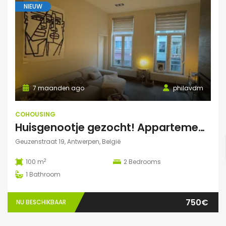
NIEUW
7 maanden ago
philavdm
COHOUSING
Huisgenootje gezocht! Appartement aan het Marnixplein, Antwerpen Zuid
Geuzenstraat 19, Antwerpen, België
2
100 m
2
Bedrooms
1
Bathroom
750€
NU BESCHIKBAAR