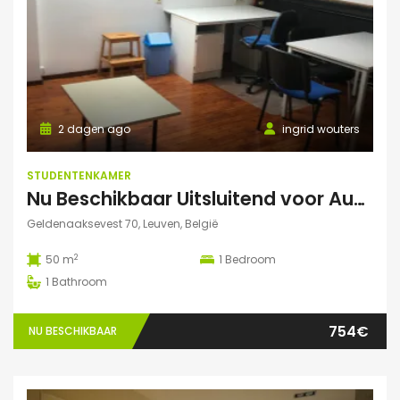
2 dagen ago
ingrid wouters
STUDENTENKAMER
Nu Beschikbaar Uitsluitend voor Augustus 2026 in Leuven Studio
Geldenaaksevest 70, Leuven, België
2
50 m
1
Bedroom
1
Bathroom
754€
NU BESCHIKBAAR