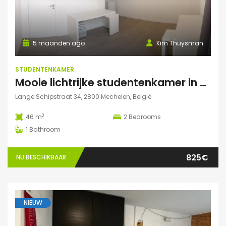
5 maanden ago
Kim Thuysman
STUDENTENKAMER
Mooie lichtrijke studentenkamer in hartje Mechelen! (46m2, 2 pers mogelijk)
Lange Schipstraat 34, 2800 Mechelen, België
2
46 m
2
Bedrooms
1
Bathroom
825€
NU BESCHIKBAAR
NIEUW