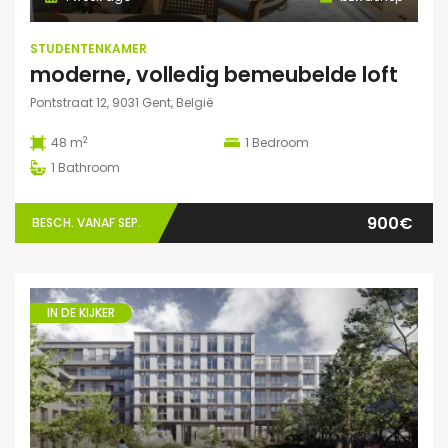
STUDENTENKAMER
moderne, volledig bemeubelde loft
Pontstraat 12, 9031 Gent, België
2
48 m
1
Bedroom
1
Bathroom
900€
BESCH. VANAF SEP.
IN DE KIJKER