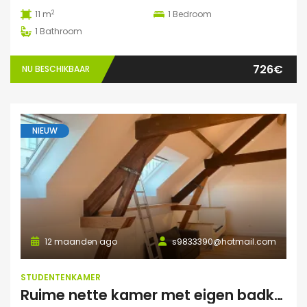
2
11 m
1
Bedroom
1
Bathroom
726€
NU BESCHIKBAAR
NIEUW
12 maanden ago
s9833390@hotmail.com
STUDENTENKAMER
Ruime nette kamer met eigen badkamer en veel lichtinval