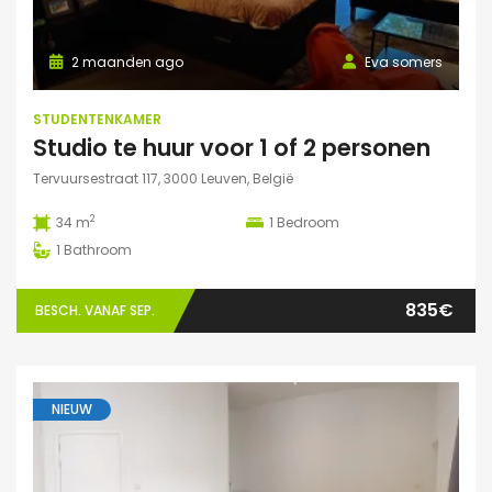
2 maanden ago
Eva somers
STUDENTENKAMER
Studio te huur voor 1 of 2 personen
Tervuursestraat 117, 3000 Leuven, België
2
34 m
1
Bedroom
1
Bathroom
835€
BESCH. VANAF SEP.
NIEUW