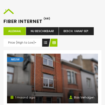
(68)
FIBER INTERNET
ALLEMAAL
NU BESCHIKBAAR
BESCH. VANAF SEP.
Price (High to Low)
NIEUW
1 maand ago
Bas Verhagen