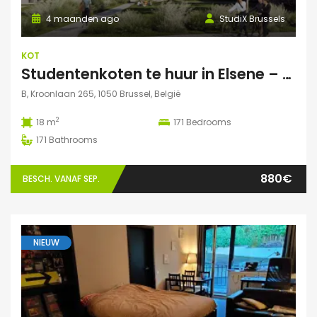
4 maanden ago
StudiX Brussels
KOT
Studentenkoten te huur in Elsene – Residentie StudiX
B, Kroonlaan 265, 1050 Brussel, België
2
18 m
171
Bedrooms
171
Bathrooms
880€
BESCH. VANAF SEP.
NIEUW