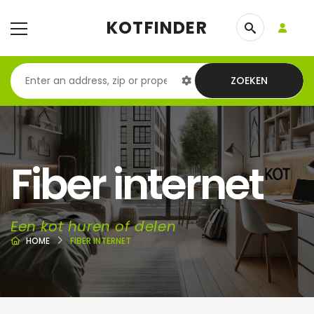
KOTFINDER
ZOEKEN
Fiber internet
Een kot huren of delen
HOME
FIBER INTERNET