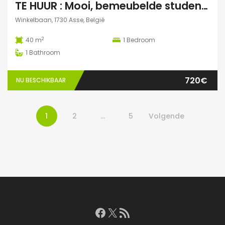
TE HUUR : Mooi, bemeubelde studentenstudio te Asse
Winkelbaan, 1730 Asse, België
2
40 m
1
Bedroom
1
Bathroom
720€
NU BESCHIKBAAR
1
2
…
5
Volgende
Facebook
X
RSS feed