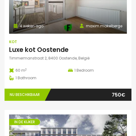
4 weken ago
maxim.makelberge
KOT
Luxe kot Oostende
Timmermanstraat 2, 8400 Oostende, België
2
60 m
1
Bedroom
1
Bathroom
750€
NU BESCHIKBAAR
IN DE KIJKER