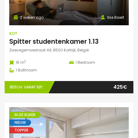
2 weken ago
Ilse Baert
KOT
Spitter studentenkamer 1.13
Zwevegemsestraat 49, 8500 Kortrijk, België
2
16 m
1
Bedroom
1
Bathroom
425€
BESCH. VANAF SEP.
IN DE KIJKER
NIEUW
TOPPER