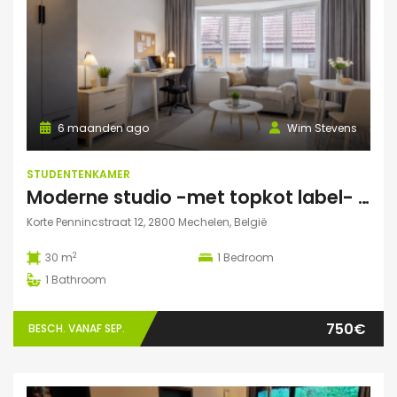
6 maanden ago
Wim Stevens
STUDENTENKAMER
Moderne studio -met topkot label- te huur gelegen in hartje Mechelen
Korte Pennincstraat 12, 2800 Mechelen, België
2
30 m
1
Bedroom
1
Bathroom
750€
BESCH. VANAF SEP.