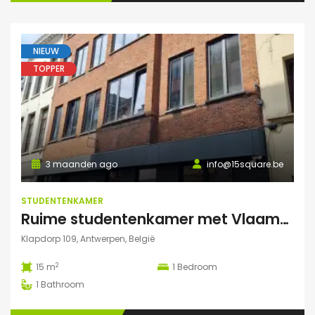
NIEUW
TOPPER
3 maanden ago
info@15square.be
STUDENTENKAMER
Ruime studentenkamer met Vlaams kotlabel, voorzien van eigen douche en lavabo, in kleinschalige residentie
Klapdorp 109, Antwerpen, België
2
15 m
1
Bedroom
1
Bathroom