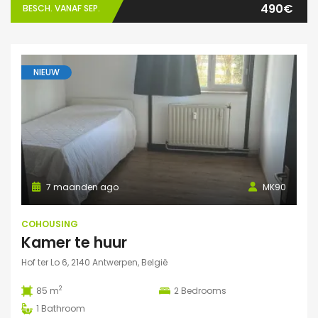
490€
BESCH. VANAF SEP.
NIEUW
7 maanden ago
MK90
COHOUSING
Kamer te huur
Hof ter Lo 6, 2140 Antwerpen, België
2
85 m
2
Bedrooms
1
Bathroom