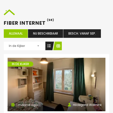
(68)
FIBER INTERNET
ALLEMAAL
NU BESCHIKBAAR
BESCH. VANAF SEP.
In de Kijker
IN DE KIJKER
1 maand ago
Hildegard Warnink