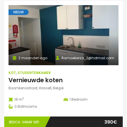
NIEUW
2 maanden ago
Ramaekersa_2@hotmail.com
KOT
,
STUDENTENKAMER
Vernieuwde koten
Boomkensstraat, Hasselt, België
2
18 m
1
Bedroom
0
Bathrooms
390€
BESCH. VANAF SEP.