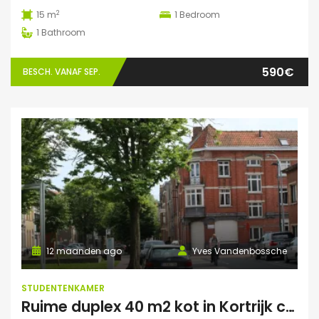
2
15 m
1
Bedroom
1
Bathroom
590€
BESCH. VANAF SEP.
12 maanden ago
Yves Vandenbossche
STUDENTENKAMER
Ruime duplex 40 m2 kot in Kortrijk centraal gelegen.