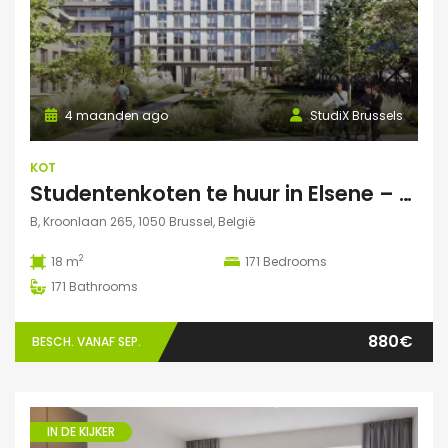
4 maanden ago
StudiX Brussels
KOT
Studentenkoten te huur in Elsene – Residentie StudiX
B, Kroonlaan 265, 1050 Brussel, België
2
18 m
171
Bedrooms
171
Bathrooms
880€
BESCH. VANAF SEP.
IN DE KIJKER