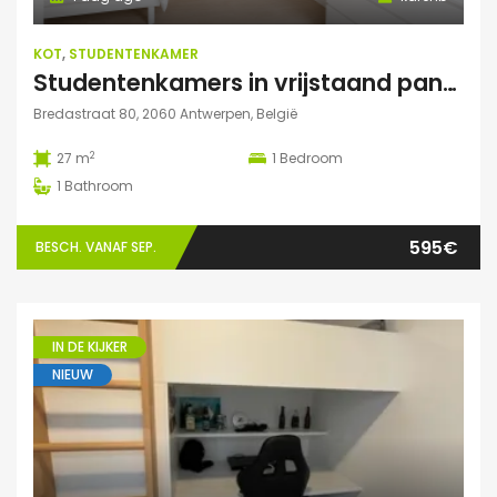
KOT
,
STUDENTENKAMER
Studentenkamers in vrijstaand pand ‘De Drie Snellen’.
Bredastraat 80, 2060 Antwerpen, België
2
27 m
1
Bedroom
1
Bathroom
595€
BESCH. VANAF SEP.
IN DE KIJKER
NIEUW