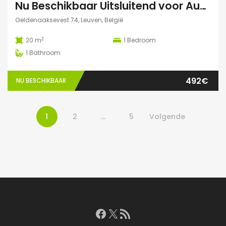
Nu Beschikbaar Uitsluitend voor Augustus 2026 in Leuven
Geldenaaksevest 74, Leuven, België
2
20 m
1
Bedroom
1
Bathroom
492€
NU BESCHIKBAAR
1
2
…
5
Volgende
Facebook
X
RSS feed