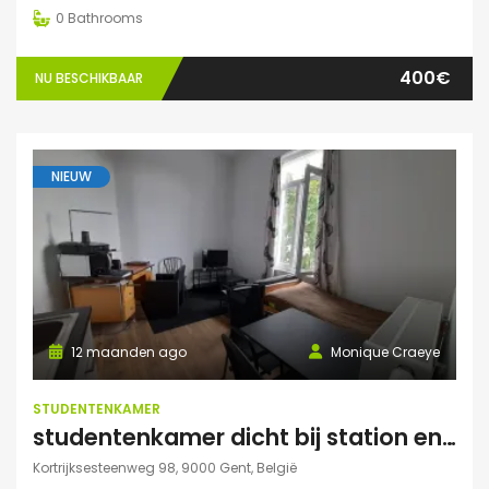
0
Bathrooms
400€
NU BESCHIKBAAR
NIEUW
12 maanden ago
Monique Craeye
STUDENTENKAMER
studentenkamer dicht bij station en Citadelpark centraal gelegen
Kortrijksesteenweg 98, 9000 Gent, België