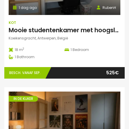
1 dag ago
RubenH
KOT
Mooie studentenkamer met hoogslaper en grote gemeenschappelijke ruimte/terras in Campus Eilandje
Koeikensgracht, Antwerpen, België
2
18 m
1
Bedroom
1
Bathroom
525€
BESCH. VANAF SEP.
IN DE KIJKER