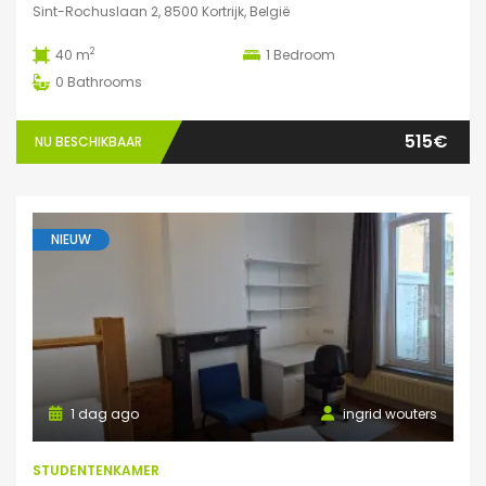
Sint-Rochuslaan 2, 8500 Kortrijk, België
2
40 m
1
Bedroom
0
Bathrooms
515€
NU BESCHIKBAAR
NIEUW
1 dag ago
ingrid wouters
STUDENTENKAMER