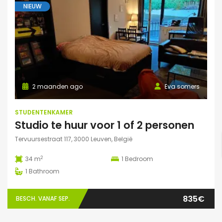
NIEUW
2 maanden ago
Eva somers
STUDENTENKAMER
Studio te huur voor 1 of 2 personen
Tervuursestraat 117, 3000 Leuven, België
2
34 m
1
Bedroom
1
Bathroom
835€
BESCH. VANAF SEP.