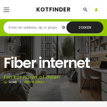
KOTFINDER
ZOEKEN
Fiber internet
Een kot huren of delen
HOME
FIBER INTERNET