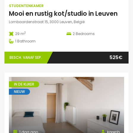
STUDENTENKAMER
Mooi en rustig kot/studio in Leuven
Lombaardenstraat 15, 3000 Leuven, België
2
29 m
2
Bedrooms
1
Bathroom
525€
BESCH. VANAF SEP.
IN DE KIJKER
NIEUW
1 dag ago
karenb