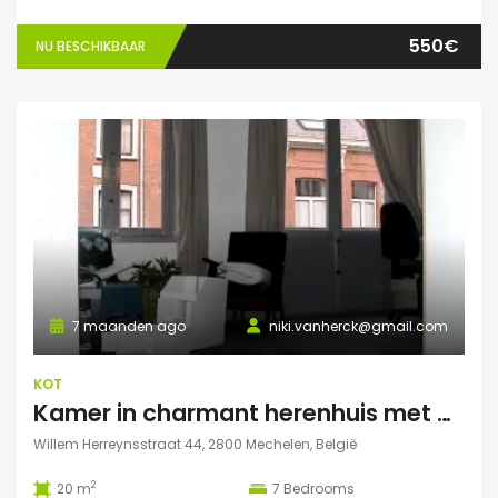
550€
NU BESCHIKBAAR
7 maanden ago
niki.vanherck@gmail.com
KOT
Kamer in charmant herenhuis met grote zonnige tuin
Willem Herreynsstraat 44, 2800 Mechelen, België
2
20 m
7
Bedrooms