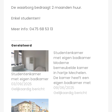
De waarborg bedraagt 2 maanden huur.
Enkel studenten!
Meer info: 0475 68 53 13
Gerelateerd
Studentenkamer
met eigen badkamer
Moderne
bemeubelde kamer
in hartje Mechelen.
Studentenkamer
De kamer heeft een
met eigen badkamer
eigen badkamer met
03/09/2025
lavabo, douche en
09/06/2025
Gelijkaardig bericht
toilet. Eveneens een
Gelijkaardig bericht
eigen frigo en
microgolfoven zijn
voorzien. Op de