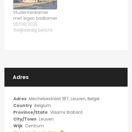
gelijkvloers is een
vernieuwde keuken
Studentenkamer
met
met eigen badkamer
vaatwasmachine, 2
26/08/2025
aparte kookplaten
Gelijkaardig bericht
en grote ijskast. In de
berging staat een
was-droogmachine
ter beschikking van
de…
Adres
Adres
Mechelsestraat 187, Leuven, België
Country
Belgium
Province/State
Vlaams Brabant
City/Town
Leuven
Wijk
Centrum