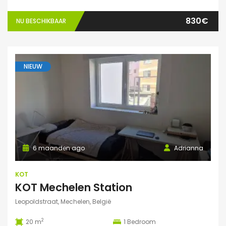
830€
NU BESCHIKBAAR
NIEUW
6 maanden ago
Adrianna
KOT
KOT Mechelen Station
Leopoldstraat, Mechelen, België
2
20 m
1
Bedroom