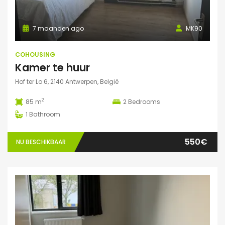
7 maanden ago
MK90
COHOUSING
Kamer te huur
Hof ter Lo 6, 2140 Antwerpen, België
2
85 m
2
Bedrooms
1
Bathroom
550€
NU BESCHIKBAAR