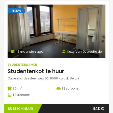
NIEUW
12 maanden ago
Ketty Van Overschelde
STUDENTENKAMER
Studentenkot te huur
Oudenaardsesteenweg 52, 8500 Kortrijk, België
2
30 m
1
Bedroom
1
Bathroom
440€
NU BESCHIKBAAR