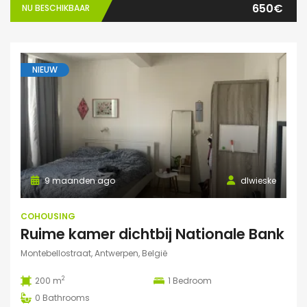
650€
NU BESCHIKBAAR
NIEUW
9 maanden ago
dlwieske
COHOUSING
Ruime kamer dichtbij Nationale Bank
Montebellostraat, Antwerpen, België
2
200 m
1
Bedroom
0
Bathrooms