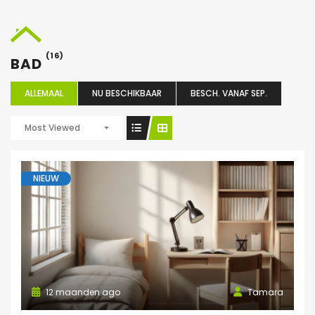
(16)
BAD
ALLEMAAL
NU BESCHIKBAAR
BESCH. VANAF SEP.
Most Viewed
NIEUW
12 maanden ago
Tamara