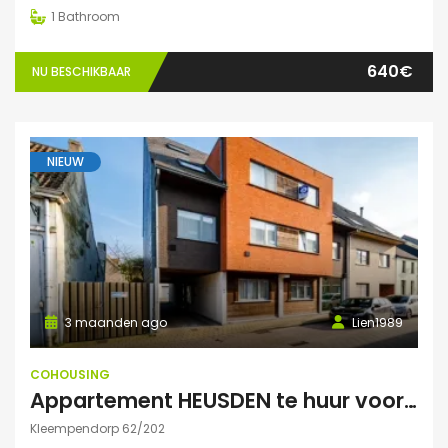
1
Bathroom
640€
NU BESCHIKBAAR
NIEUW
3 maanden ago
Lien1989
COHOUSING
Appartement HEUSDEN te huur voor COHOUSING
Kleempendorp 62/202