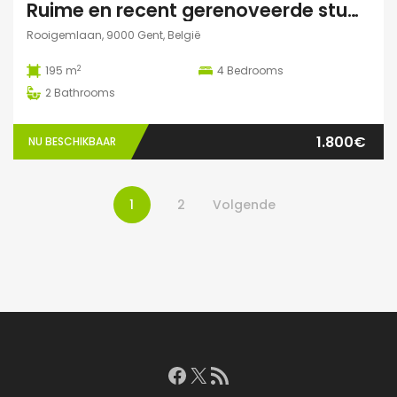
Ruime en recent gerenoveerde studentenwoning op toplocatie in Gent
Rooigemlaan, 9000 Gent, België
2
195 m
4
Bedrooms
2
Bathrooms
1.800€
NU BESCHIKBAAR
1
2
Volgende
Facebook
X
RSS feed