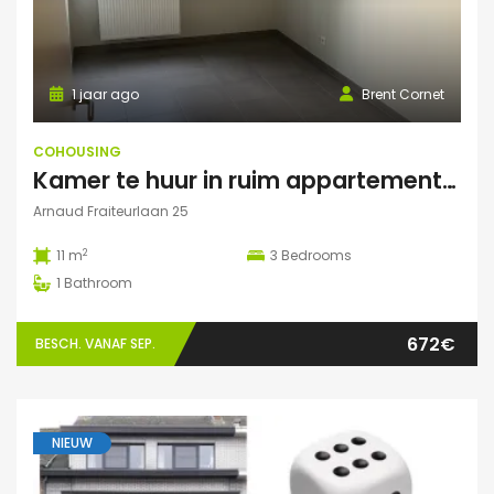
1 jaar ago
Brent Cornet
COHOUSING
Kamer te huur in ruim appartement (Elsene)
Arnaud Fraiteurlaan 25
2
11 m
3
Bedrooms
1
Bathroom
672€
BESCH. VANAF SEP.
NIEUW