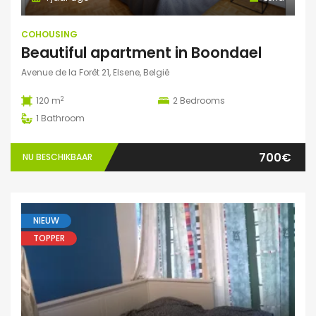
COHOUSING
Beautiful apartment in Boondael
Avenue de la Forêt 21, Elsene, België
2
120 m
2
Bedrooms
1
Bathroom
700€
NU BESCHIKBAAR
NIEUW
TOPPER