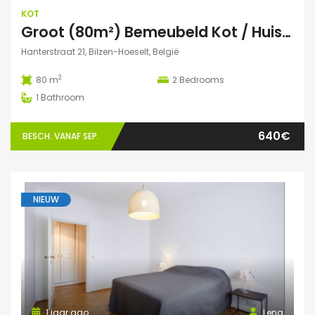
KOT
Groot (80m²) Bemeubeld Kot / Huis (volledig privé) Diepenbeek
Hanterstraat 21, Bilzen-Hoeselt, België
2
80 m
2
Bedrooms
1
Bathroom
640€
BESCH. VANAF SEP.
NIEUW
1 jaar ago
Lena