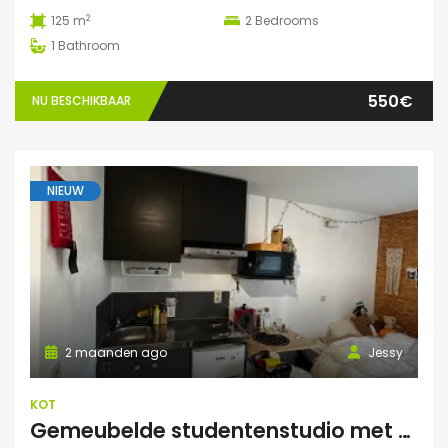
2
125 m
2
Bedrooms
1
Bathroom
550€
NU BESCHIKBAAR
NIEUW
2 maanden ago
Jessy
KOT
Gemeubelde studentenstudio met privéparking op toplocatie nabij UZ Gent en UGent