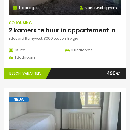
1 jaar ago
vanbruystelghem
COHOUSING
2 kamers te huur in appartement in Leuven
Edouard Remyvest, 3000 Leuven, België
2
95 m
3
Bedrooms
1
Bathroom
490€
BESCH. VANAF SEP.
NIEUW