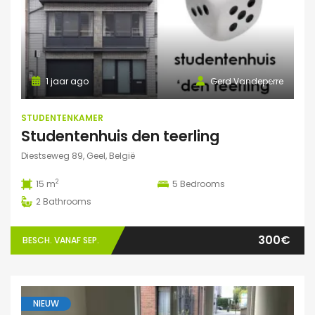
1 jaar ago
Gerd Vandeperre
STUDENTENKAMER
Studentenhuis den teerling
Diestseweg 89, Geel, België
2
15 m
5
Bedrooms
2
Bathrooms
300€
BESCH. VANAF SEP.
NIEUW