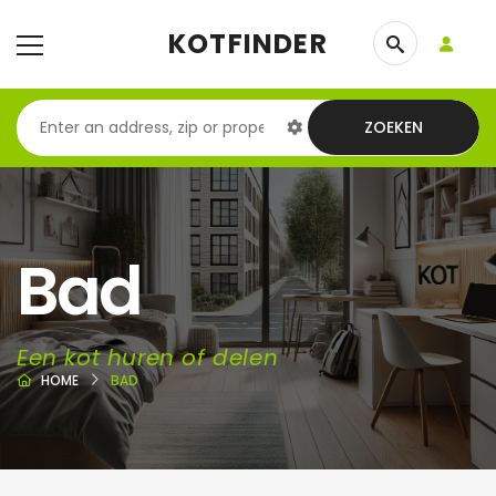
KOTFINDER
ZOEKEN
Bad
Een kot huren of delen
HOME
BAD