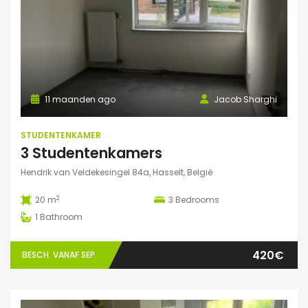
11 maanden ago
Jacob Sharghi
STUDENTENKAMER
3 Studentenkamers
Hendrik van Veldekesingel 84a, Hasselt, België
2
20 m
3
Bedrooms
1
Bathroom
420€
BESCH. VANAF SEP.