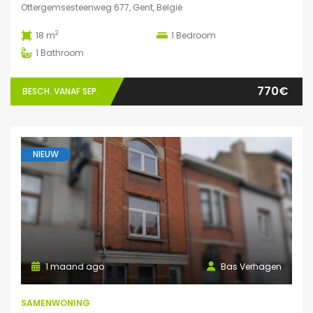
Ottergemsesteenweg 677, Gent, België
2
18 m
1
Bedroom
1
Bathroom
770€
BESCH. VANAF SEP.
NIEUW
1 maand ago
Bas Verhagen
SAMENWONING