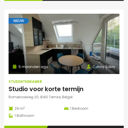
NIEUW
5 maanden ago
Conny Sobry
STUDENTENKAMER
Studio voor korte termijn
Romeinseweg 20, 9140 Temse, België
2
29 m
1
Bedroom
1
Bathroom