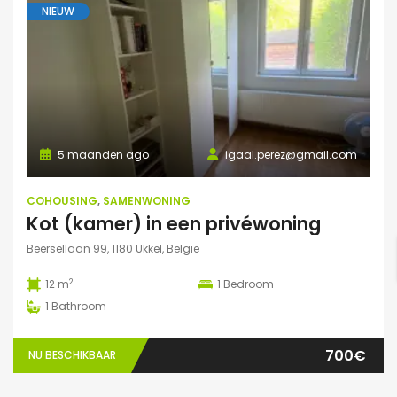
NIEUW
5 maanden ago
igaal.perez@gmail.com
COHOUSING
,
SAMENWONING
Kot (kamer) in een privéwoning
Beersellaan 99, 1180 Ukkel, België
2
12 m
1
Bedroom
1
Bathroom
700€
NU BESCHIKBAAR