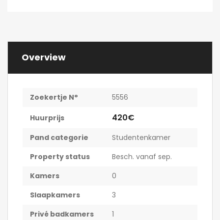
Overview
Zoekertje N°
5556
420€
Huurprijs
Pand categorie
Studentenkamer
Property status
Besch. vanaf sep.
Kamers
0
Slaapkamers
3
Privé badkamers
1