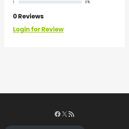
1
0%
0 Reviews
Login for Review
Facebook
X
RSS feed