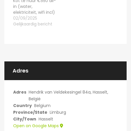
Kot te huur €550 all-
in (water,
elektriciteit, wifi incl)
02/09/2025
Gelijkaardig bericht
Adres
Adres
Hendrik van Veldekesingel 84a, Hasselt,
België
Country
Belgium
Province/State
Limburg
City/Town
Hasselt
Open on Google Maps